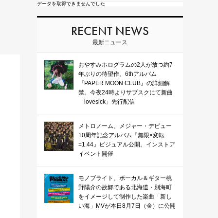
データを取得できませんでした
RECENT NEWS
最新ニュース
おやすみホログラムの2人が放つ約7
年ぶりの待望作、6thアルバム
『PAPER MOON CLUB』の詳細解
禁。今夜24時よりサブスクにて新曲
「lovesick」先行配信
メトロノーム、メジャー・デビュー
10周年記念アルバム『無限×変転
=1.44』ビジュアル公開。インストア
イベント開催
モノブライト、ボーカル＆ギター桃
野陽介の故郷である北海道・別海町
をイメージして制作した楽曲「新し
い海」MVが本日8月7日（金）に公開