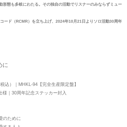
動形態も多岐にわたる。その独自の活動でリスナーのみならずミュー
ード（RCMR）を立ち上げ、2024年10月21日よりソロ活動30周年
めに
0（税込）｜MHKL-94【完全生産限定盤】
仕様｜30周年記念ステッカー封入
】
A｜愛のために
B｜愛する人よ