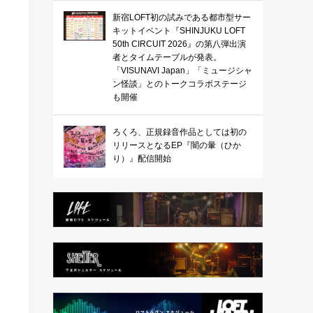
新宿LOFT初の試みである都市型サー
キットイベント『SHINJUKU LOFT
50th CIRCUIT 2026』の第八弾出演
者とタイムテーブルが発表。
「VISUNAVI Japan」「ミュージシャ
ン怪談」とのトークコラボステージ
も開催
ろくろ、正規録音作品としては初の
リリースとなるEP『闇の暈（ひか
り）』配信開始