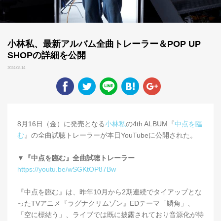
小林私、最新アルバム全曲トレーラー＆POP UP
SHOPの詳細を公開
2024.08.14
8月16日（金）に発売となる
小林私
の4th ALBUM『
中点を臨
む
』の全曲試聴トレーラーが本日YouTubeに公開された。
▼『中点を臨む』全曲試聴トレーラー
https://youtu.be/wSGKtOP87Bw
『中点を臨む』は、昨年10月から2期連続でタイアップとな
ったTVアニメ『ラグナクリムゾン』EDテーマ「鱗角」、
「空に標結う」、ライブでは既に披露されており音源化が待