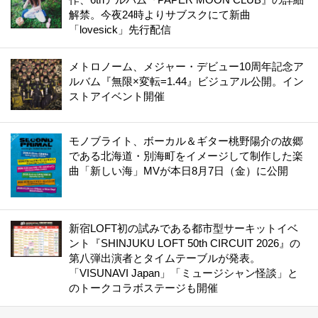
解禁。今夜24時よりサブスクにて新曲
「lovesick」先行配信
メトロノーム、メジャー・デビュー10周年記念ア
ルバム『無限×変転=1.44』ビジュアル公開。イン
ストアイベント開催
モノブライト、ボーカル＆ギター桃野陽介の故郷
である北海道・別海町をイメージして制作した楽
曲「新しい海」MVが本日8月7日（金）に公開
新宿LOFT初の試みである都市型サーキットイベ
ント『SHINJUKU LOFT 50th CIRCUIT 2026』の
第八弾出演者とタイムテーブルが発表。
「VISUNAVI Japan」「ミュージシャン怪談」と
のトークコラボステージも開催