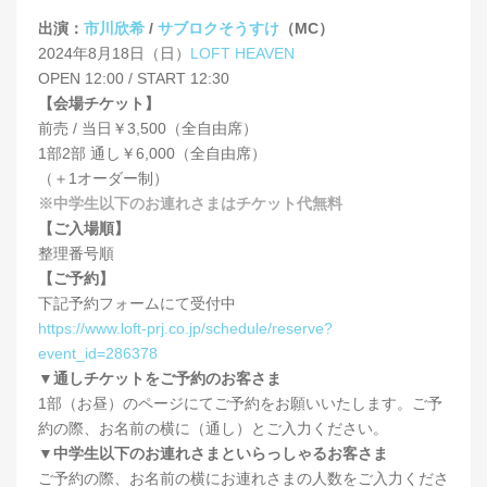
出演：
市川欣希
/
サブロクそうすけ
（MC）
2024年8月18日（日）
LOFT HEAVEN
OPEN 12:00 / START 12:30
【会場チケット】
前売 / 当日￥3,500（全自由席）
1部2部 通し￥6,000（全自由席）
（＋1オーダー制）
※中学生以下のお連れさまはチケット代無料
【ご入場順】
整理番号順
【ご予約】
下記予約フォームにて受付中
https://www.loft-prj.co.jp/schedule/reserve?
event_id=286378
▼通しチケットをご予約のお客さま
1部（お昼）のページにてご予約をお願いいたします。ご予
約の際、お名前の横に（通し）とご入力ください。
▼中学生以下のお連れさまといらっしゃるお客さま
ご予約の際、お名前の横にお連れさまの人数をご入力くださ