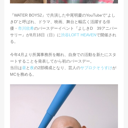
『WATER BOYS2』で共演した中尾明慶のYouTubeで“よし
きD”と呼ばれ、ドラマ、映画、舞台と幅広く活躍する俳
優・
市川欣希
のバースデーイベント『よしきD 39アニバー
サリー』が8月18日（日）に
渋谷LOFT HEAVEN
で開催され
る。
今年4月より所属事務所を離れ、自身での活動を新たにスタ
ートすることを発表してから初のバースデー。
当日は
昼
と
夜
の2部構成となり、芸人の
サブロクそうすけ
が
MCを務める。