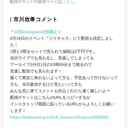
配信チケットの販売ページは
こちら
。
市川欣希コメント
＊
公式Instagram
の
投稿
より
8月18日のイベント「ツイキャス」にて配信も決定しまし
た！
1部と2部をセットで見られて値段は2千円です。
当日ライブでも見れるし、見逃してしまっても
アーカイブが9月1日の23時59分まで残るので
見逃し配信でも見られます！
遠くて東京に来れないよって方も、予定あって行けないって
方も、当日参加するけど見たいって方も
みんな見に来てコメントも沢山くれたら凄く嬉しいよー
配信チケットはこちらのURLをコピーするか
インスタトップ画面に貼っているURLからよろしくお願い
します！
https://twitcasting.tv/loft_heaven/shopcart/324802