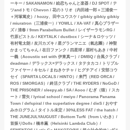
ーキー / SAKANAMON / 絵恋ちゃんと楽器 / DJ SPOT / テ
ツandトモ / Chevon / 花のトリオ（内田雄一郎＋三浦俊一
＋河塚篤史）/ hozzy、田中ユウスケ / gibkiy gibkiy gibkiy
/ miuratron（三浦俊一）/ YOWLL / XA-VAT / 真心ブラザー
ズ / 清春 / 9mm Parabellum Bullet / レイザーラモンRG /
竹原ピストル / KEYTALK / dustbox / シーナ＆ロケッツ /
有村竜太朗 / 友川カズキ / 星グランマニエ（氣志團）/ 神聖
かまってちゃん / 在日ファンク / 四星球 / 眉村ちあき / 中村
一義（Acoustic set with 伊東真一）/ DMBQ / 台風クラブ /
deadman / デラックス×デラックス / タテタカコ / トリプル
ファイヤー / キセル / まねきケチャ / ヒグチアイ / 安部コウ
セイ（SPARTA LOCALS / HINTO）/ 来門（RED ORCA /
ROS / SMORGAS）/ 終活クラブ / THE RYDERS / NoGoD /
THE PRISONER / sleepy.ab / SA / Aooo / むぎ（猫）/ スカ
ート / 雷矢 / lyrical school / meiyo / Panorama Panama
Town / defspiral / the superlative degree / dieS / おやす
みホログラム / タイトル未定 / 30%LESS FAT / the hatch /
THE JUNEJULYAUGUST / Bottom TurN（from いわき）/
首振りDolls / 橋本薫（Helsinki Lambda Club）/
SEMENTOS / Let's Go MAKOTOØ'S / 超☆社会的サンダル