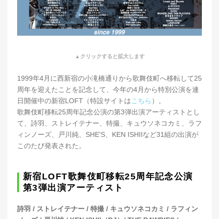
▲クリックすると拡大します
1999年4月に西新宿の小滝橋通りから歌舞伎町へ移転して25
周年を迎えたことを記念して、今年の4月から特別公演を連
日開催中の新宿LOFT（特設サイトは
こちら
）。
歌舞伎町移転25周年記念公演の第3弾出演アーティストとし
て、詩羽、ストレイテナー、特撮、キュウソネコカミ、ラフ
ィンノーズ、戸川純、SHE'S、KEN ISHIIなど31組の出演が
このたび発表された。
新宿LOFT歌舞伎町移転25周年記念公演
第3弾出演アーティスト
詩羽 / ストレイテナー / 特撮 / キュウソネコカミ / ラフィン