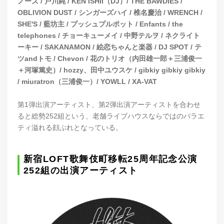
ノーズ / 戸川純 / KEN ISHII（DJ）/ THE BAWDIES /
OBLIVION DUST / シンガーズハイ / 椎名慶治 / WRENCH /
SHE'S / 藍坊主 / プッシュプルポット / Enfants / the
telephones / チョーキューメイ / 中野テルヲ / ネクライト
ーキー / SAKANAMON / 絵恋ちゃんと楽器 / DJ SPOT / テ
ツandトモ / Chevon / 花のトリオ（内田雄一郎＋三浦俊一
＋河塚篤史）/ hozzy、田中ユウスケ / gibkiy gibkiy gibkiy
/ miuratron（三浦俊一）/ YOWLL / XA-VAT
第1弾出演アーティスト、第2弾出演アーティストを合わせ
ると総勢252組という、老舗ライブハウスならではのバラエ
ティ溢れる顔ぶれとなっている。
新宿LOFT歌舞伎町移転25周年記念公演
252組の出演アーティスト