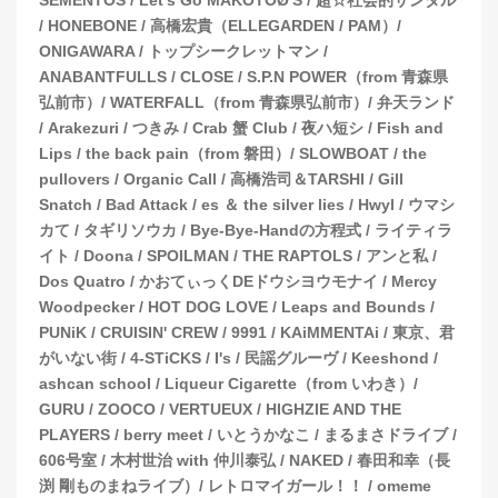
/ HONEBONE / 高橋宏貴（ELLEGARDEN / PAM）/
ONIGAWARA / トップシークレットマン /
ANABANTFULLS / CLOSE / S.P.N POWER（from 青森県
弘前市）/ WATERFALL（from 青森県弘前市）/ 弁天ランド
/ Arakezuri / つきみ / Crab 蟹 Club / 夜ハ短シ / Fish and
Lips / the back pain（from 磐田）/ SLOWBOAT / the
pullovers / Organic Call / 高橋浩司＆TARSHI / Gill
Snatch / Bad Attack / es ＆ the silver lies / Hwyl / ウマシ
カて / タギリソウカ / Bye-Bye-Handの方程式 / ライティラ
イト / Doona / SPOILMAN / THE RAPTOLS / アンと私 /
Dos Quatro / かおてぃっくDEドウシヨウモナイ / Mercy
Woodpecker / HOT DOG LOVE / Leaps and Bounds /
PUNiK / CRUISIN' CREW / 9991 / KAiMMENTAi / 東京、君
がいない街 / 4-STiCKS / I's / 民謡グルーヴ / Keeshond /
ashcan school / Liqueur Cigarette（from いわき）/
GURU / ZOOCO / VERTUEUX / HIGHZIE AND THE
PLAYERS / berry meet / いとうかなこ / まるまさドライブ /
606号室 / 木村世治 with 仲川泰弘 / NAKED / 春田和幸（長
渕 剛ものまねライブ）/ レトロマイガール！！ / omeme