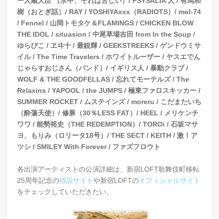
ー大蔵大臣 （水中、それは苦しい）/ PSYSALIA 人 / 有馬和
樹（おとぎ話）/ RAY / YOSHIYAxxx（RADIOTS）/ mol-74
/ Fennel / 山岡トモタケ＆FLAMINGS / CHICKEN BLOW
THE IDOL / situasion / 中尾草場吉田 from In the Soup /
ゆらぴこ / ヱヰ十 / 最鋭輝 / GEEKSTREEKS / ゲンドウミサ
イル / The Time Travelers / ホワイトルーザー / ヤスエでん
じゃらすおじさん（バンド）/ イギリス人 / 暴動クラブ /
WOLF & THE GOODFELLAS / 忘れてモーテルズ / The
Relaxins / YAPOOL / the JUMPS / 極東ファロスキッカー /
SUMMER ROCKET / ムステインズ / moreru / こだまたいち
（酔蕩天使）/ 修豚（30％LESS FAT）/ HEEL / メリケンチ
ワワ / 能勢裕史（THE REDEMPTION）/ TOROi / 石坂マサ
ヨ、もりみ（ロリータ18号）/ THE SECT / KEITH / 激！ア
ツシ / SMILEY With Forever / ファズフロウト
各出演アーティストの公演詳細は、新宿LOFT歌舞伎町移転
25周年記念の
特設サイト
や新宿LOFTの
オフィシャルサイト
をチェックしていただきたい。