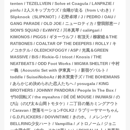
tenten / TEZELLVEIN / Solve et Coagula / LANPAZIE /
pinfu / 2人スキップカウズ / 虫唾が走る（from いわき）/
Slipknock（SLIPKNOT）/ 石野卓球 / J / PEDRO / OAU /
GANG PARADE / OLD JOE / ニューロティカ / 曽我部恵一 /
SION'S SQUAD / ExWHYZ / 川本真琴 / cali≠gari /
KIMONOS / PIGGS / ギターウルフ / 有頂天 / 柳家睦＆THE
RATBONES / COALTAR OF THE DEEPERS / ROLLY / キ
ノコホテル / OLEDICKFOGGY / ASP / 光風＆GREEN
MASSIVE / BiS / Rickie-G / tricot / Knosis / THE
NEATBEATS / ODD Foot Works / MIGMA SHELTER / 中村
一義（Acoustic Set with 伊東真一）/ 新宿ゲバルト /
toddle / SuiseiNoboAz / 鈴木実貴子ズ / THE BOHEMIANS
/ あらかじめ決められた恋人たちへ / yosugala / KING
BROTHERS / JOHNNY PANDORA / People In The Box /
ザ50回転ズ / the myeahns / DÉ DÉ MOUSE / INUWASI / の
び山（のび太＆山岡トモタケ）/ 二丁目の魁カミングアウト
/ Caravan / 堕落モーションFOLK2 / ラブリーサマーちゃん
/ G.D.FLICKERS / DOVVNTIME / きのホ。 / メレンゲ /
BELLRING少女ハート / Vampillia / メトロノーム / ジョニ