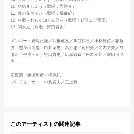
10. やめましょう（歌唱：司裕介）
11. 菜の花ダモン（歌唱：橘麻紀）
12. 村歌～わしゃ知らん節～（歌唱：ピラニア軍団）
13. 関さん（歌唱：野口貴史）
メンバー：岩尾正隆／片桐竜次／川谷拓三／小林稔侍／志賀
勝／志茂山高也／白井孝史／高月忠／司裕介／寺内文夫／成
瀬正／根岸一正／野口貴史／広瀬義宣／松本泰郎／室田日出
男
応援団：渡瀬恒彦／橘麻紀
プロデューサー：中島貞夫／三上寛
このアーティストの関連記事