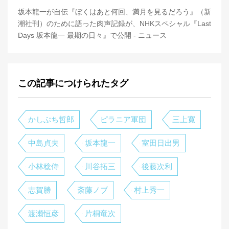
坂本龍一が自伝『ぼくはあと何回、満月を見るだろう』（新
潮社刊）のために語った肉声記録が、NHKスペシャル『Last
Days 坂本龍一 最期の日々』で公開 - ニュース
この記事につけられたタグ
かしぶち哲郎
ピラニア軍団
三上寛
中島貞夫
坂本龍一
室田日出男
小林稔侍
川谷拓三
後藤次利
志賀勝
斎藤ノブ
村上秀一
渡瀬恒彦
片桐竜次