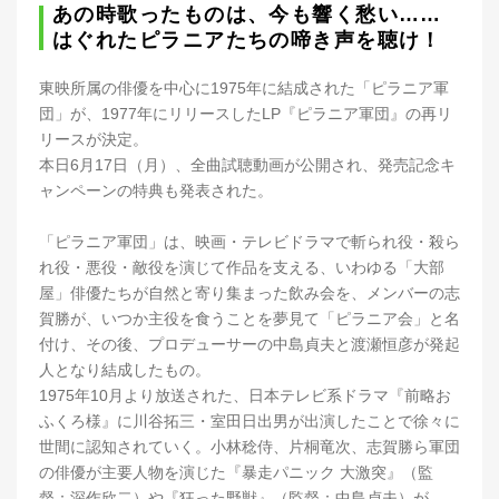
あの時歌ったものは、今も響く愁い……
はぐれたピラニアたちの啼き声を聴け！
東映所属の俳優を中心に1975年に結成された「ピラニア軍
団」が、1977年にリリースしたLP『ピラニア軍団』の再リ
リースが決定。
本日6月17日（月）、全曲試聴動画が公開され、発売記念キ
ャンペーンの特典も発表された。
「ピラニア軍団」は、映画・テレビドラマで斬られ役・殺ら
れ役・悪役・敵役を演じて作品を支える、いわゆる「大部
屋」俳優たちが自然と寄り集まった飲み会を、メンバーの志
賀勝が、いつか主役を食うことを夢見て「ピラニア会」と名
付け、その後、プロデューサーの中島貞夫と渡瀬恒彦が発起
人となり結成したもの。
1975年10月より放送された、日本テレビ系ドラマ『前略お
ふくろ様』に川谷拓三・室田日出男が出演したことで徐々に
世間に認知されていく。小林稔侍、片桐竜次、志賀勝ら軍団
の俳優が主要人物を演じた『暴走パニック 大激突』（監
督：深作欣二）や『狂った野獣』（監督：中島貞夫）が