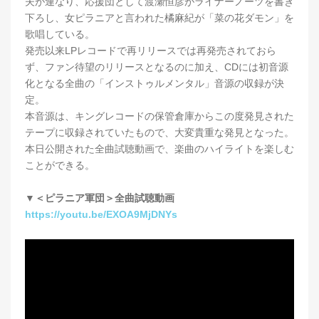
夫が連なり、応援団として渡瀬恒彦がライナーノーツを書き
下ろし、女ピラニアと言われた橘麻紀が「菜の花ダモン」を
歌唱している。
発売以来LPレコードで再リリースでは再発売されておら
ず、ファン待望のリリースとなるのに加え、CDには初音源
化となる全曲の「インストゥルメンタル」音源の収録が決
定。
本音源は、キングレコードの保管倉庫からこの度発見された
テープに収録されていたもので、大変貴重な発見となった。
本日公開された全曲試聴動画で、楽曲のハイライトを楽しむ
ことができる。
▼＜ピラニア軍団＞全曲試聴動画
https://youtu.be/EXOA9MjDNYs