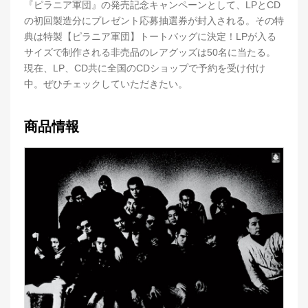
『ピラニア軍団』の発売記念キャンペーンとして、LPとCD
の初回製造分にプレゼント応募抽選券が封入される。その特
典は特製【ピラニア軍団】トートバッグに決定！LPが入る
サイズで制作される非売品のレアグッズは50名に当たる。
現在、LP、CD共に全国のCDショップで予約を受け付け
中。ぜひチェックしていただきたい。
商品情報