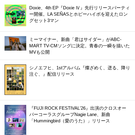
Doxie、4th EP『Doxie Ⅳ』先行リリースパーティ
ー開催。LA SEÑASとホピーハイボを迎えたロン
グセット3マン
ミーマイナー、新曲「君はサイダー」がABC-
MART TV-CMソングに決定。青春の一瞬を描いた
MVも公開
シノエフヒ、1stアルバム『燦ざめく、迸る、降り
注ぐ、』配信リリース
『FUJI ROCK FESTIVAL'26』出演のクロスオー
バーコーラスグループNagie Lane、新曲
「Hummingbird（愛のうた）」リリース