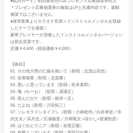
●歌詞カード／初回製造分のみプレゼント応募抽選券封入
＊プレゼント応募抽選券の施策はLPと共通内容です。連動
施策ではございません。
●保管倉庫よりカラオケ音源＝インストゥルメンタルを収録
したテープを発掘！
豪華プレイヤーが演奏したインストゥルメンタルバージョン
は初出音源です。
定価￥4,400（税抜価格￥4,000）
【曲目】
01. その他大勢の仁義を抱いて（歌唱：志茂山高也）
02. 役者稼業（歌唱：志賀勝）
03. 悪いと思っています（歌唱：松本泰郎）
04. 俺（れーお）（歌唱：成瀬正）
05. 死んだがナ（歌唱：根岸一正）
06. だよね（歌唱：川谷拓三）
07. ソレカラドシタイブシ（歌唱：小林稔侍／白井孝史／寺
内文夫／高月忠／広瀬義宣／片桐竜次 <冷かし>渡瀬恒彦）
08. はぐれピラニア（歌唱：岩尾正隆）
09. 有難うございます（歌唱：室田日出男）