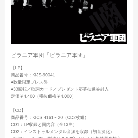
ピラニア軍団『ピラニア軍団』
【LP】
商品番号：KIJS-90041
●数量限定プレス盤
●33回転／歌詞カード／プレゼント応募抽選券封入
定価￥4,400（税抜価格￥4,000）
【CD】
商品番号：KICS-4161～20（CD2枚組）
CD1：LP収録と同内容（全13曲）
CD2：インストゥルメンタル音源を収録（初音源化）