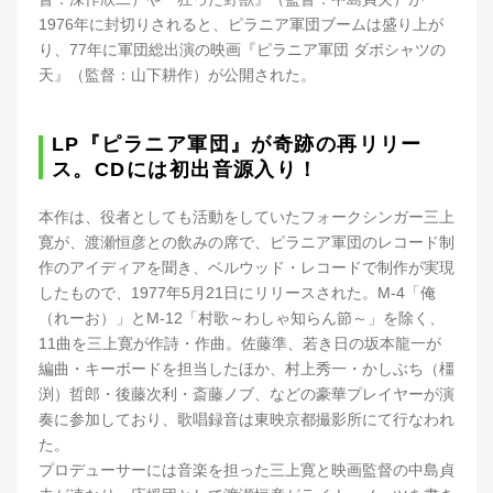
1976年に封切りされると、ピラニア軍団ブームは盛り上が
り、77年に軍団総出演の映画『ピラニア軍団 ダボシャツの
天』（監督：山下耕作）が公開された。
LP『ピラニア軍団』が奇跡の再リリー
ス。CDには初出音源入り！
本作は、役者としても活動をしていたフォークシンガー三上
寛が、渡瀬恒彦との飲みの席で、ピラニア軍団のレコード制
作のアイディアを聞き、ベルウッド・レコードで制作が実現
したもので、1977年5月21日にリリースされた。M-4「俺
（れーお）」とM-12「村歌～わしゃ知らん節～」を除く、
11曲を三上寛が作詩・作曲。佐藤準、若き日の坂本龍一が
編曲・キーボードを担当したほか、村上秀一・かしぶち（橿
渕）哲郎・後藤次利・斎藤ノブ、などの豪華プレイヤーが演
奏に参加しており、歌唱録音は東映京都撮影所にて行なわれ
た。
プロデューサーには音楽を担った三上寛と映画監督の中島貞