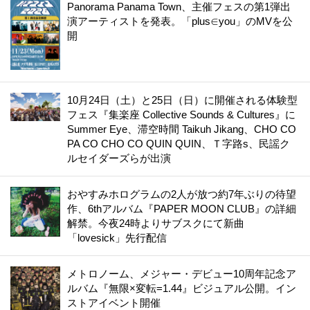
Panorama Panama Town、主催フェスの第1弾出
演アーティストを発表。「plus∈you」のMVを公
開
10月24日（土）と25日（日）に開催される体験型
フェス『集楽座 Collective Sounds & Cultures』に
Summer Eye、滞空時間 Taikuh Jikang、CHO CO
PA CO CHO CO QUIN QUIN、Ｔ字路s、民謡ク
ルセイダーズらが出演
おやすみホログラムの2人が放つ約7年ぶりの待望
作、6thアルバム『PAPER MOON CLUB』の詳細
解禁。今夜24時よりサブスクにて新曲
「lovesick」先行配信
メトロノーム、メジャー・デビュー10周年記念ア
ルバム『無限×変転=1.44』ビジュアル公開。イン
ストアイベント開催