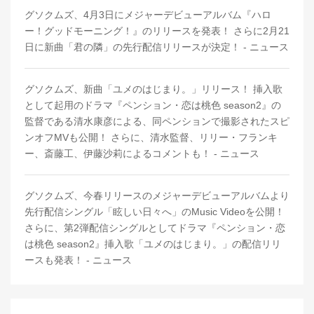
グソクムズ、4月3日にメジャーデビューアルバム『ハロ
ー！グッドモーニング！』のリリースを発表！ さらに2月21
日に新曲「君の隣」の先行配信リリースが決定！ - ニュース
グソクムズ、新曲「ユメのはじまり。」リリース！ 挿入歌
として起用のドラマ『ペンション・恋は桃色 season2』の
監督である清水康彦による、同ペンションで撮影されたスピ
ンオフMVも公開！ さらに、清水監督、リリー・フランキ
ー、斎藤工、伊藤沙莉によるコメントも！ - ニュース
グソクムズ、今春リリースのメジャーデビューアルバムより
先行配信シングル「眩しい日々へ」のMusic Videoを公開！
さらに、第2弾配信シングルとしてドラマ『ペンション・恋
は桃色 season2』挿入歌「ユメのはじまり。」の配信リリ
ースも発表！ - ニュース