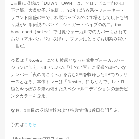
1曲目に収録の「DOWN TOWN」は、ソロデビュー前の山
下達郎、大貫妙子が在籍し、90年代渋谷系〜フォーキー・
サウンド隆盛の中で、和製ポップスの金字塔として現在も語
り継がれる伝説のバンド、シュガー・ベイブの名曲。the
band apart（naked）では原ヴォーカルでのカバーもされて
おり（アルバム『2』収録）、ファンにとっても馴染み深い
一曲だ。
今回は「Newtro」にて初披露となった荒井ヴォーカルバー
ジョンに加え、6thアルバム『街の14景』に収録の爽やかな
ナンバー「夜の向こうへ」を含む3曲を収録したEPでのリリ
ースとなる。本体トレーは「Newtro」にちなんで、レトロ
感と今っぽさを兼ね備えたスペシャルエディションの蛍光ピ
ンクカラーを採用。
なお、3曲目の収録情報および特典情報は近日公開予定。
予約は
こちら