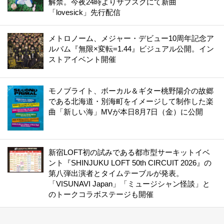
解禁。今夜24時よりサブスクにて新曲
「lovesick」先行配信
メトロノーム、メジャー・デビュー10周年記念ア
ルバム『無限×変転=1.44』ビジュアル公開。イン
ストアイベント開催
モノブライト、ボーカル＆ギター桃野陽介の故郷
である北海道・別海町をイメージして制作した楽
曲「新しい海」MVが本日8月7日（金）に公開
新宿LOFT初の試みである都市型サーキットイベ
ント『SHINJUKU LOFT 50th CIRCUIT 2026』の
第八弾出演者とタイムテーブルが発表。
「VISUNAVI Japan」「ミュージシャン怪談」と
のトークコラボステージも開催