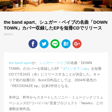
the band apart、シュガー・ベイブの名曲「DOWN
TOWN」カバー収録したEPを短冊CDでリリース
2024.05.31
the band apart
が、
シュガー・ベイブ
の名曲「DOWN
TOWN」のカバーを収録したEP『
ダウンタウンep
』を短冊
CDで7月24日（水）にリリースすることが決定した。キャ
リア初の短冊CD、8cmCD作品としては、2004年発売の
『RECOGNIZE ep』以来2作目となる。
本作は、昨年からスタートしたソニー・ミュージックソリュ
ーションズの‟リバイバル”音楽プロジェクト「Newtro」との
連動企画作品。