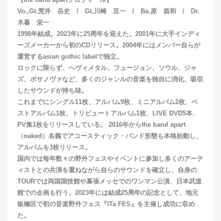
【the band apartプロフィール】
Vo.,Gt.荒井 岳史 / Gt.川崎 亘一 / Ba.原 昌和 / Dr.
木暮 栄一
1998年結成。2023年に25周年を迎えた。2001年に大手インディ
ーズメーカーから初のCDリリース。2004年にはメンバー自らが
運営するasian gothic labelで独立。
ロックに限らず、ヘヴィメタル、フュージョン、ソウル、ジャ
ズ、ボサノヴァなど、多くのジャンルの音楽を独自に消化、吸収
したサウンドが持ち味。
これまでにシングル11枚、アルバム9枚、ミニアルバム2枚、ベ
ストアルバム1枚、トリビュートアルバム1枚、LIVE DVD5本、
PV集1枚をリリースしている。 2016年からthe band apart
（naked）名義でアコースティック・バンド形態も本格始動し、
アルバムを3枚リリース。
国内では毎年数々の野外フェスやイベントに参加し多くのアーテ
ィストとの共演を重ねながら自らのサウンドを確立し、自身の
TOURでは両国国技館や幕張メッセでのワンマン公演、日本武道
館での企画も行う。2023年には結成25周年の記念として、地元
板橋区で初の音楽野外フェス『ITa FES』を主催し成功に収め
た。