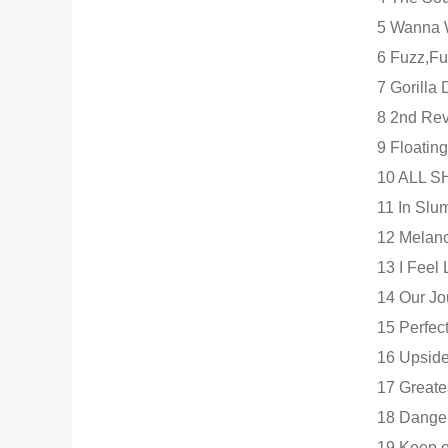
5 Wanna
6 Fuzz,Fu
7 Gorilla
8 2nd Rev
9 Floating
10 ALL 
11 In Slu
12 Melan
13 I Feel
14 Our J
15 Perfect
16 Upsid
17 Greate
18 Dang
19 Keep 