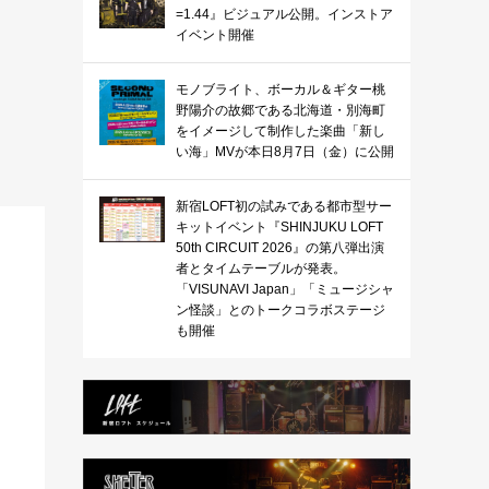
=1.44』ビジュアル公開。インストア
イベント開催
モノブライト、ボーカル＆ギター桃
野陽介の故郷である北海道・別海町
をイメージして制作した楽曲「新し
い海」MVが本日8月7日（金）に公開
新宿LOFT初の試みである都市型サー
キットイベント『SHINJUKU LOFT
50th CIRCUIT 2026』の第八弾出演
者とタイムテーブルが発表。
「VISUNAVI Japan」「ミュージシャ
ン怪談」とのトークコラボステージ
も開催