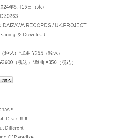
024年5月15日（水）
Z0263
AIZAWA RECORDS / UK.PROJECT
aming ＆ Download
00（税込）*単曲 ¥255（税込）
¥3600（税込）*単曲 ¥350（税込）
nas!!!
ll Disco!!!!!!!
t Different
nd Of Paradise