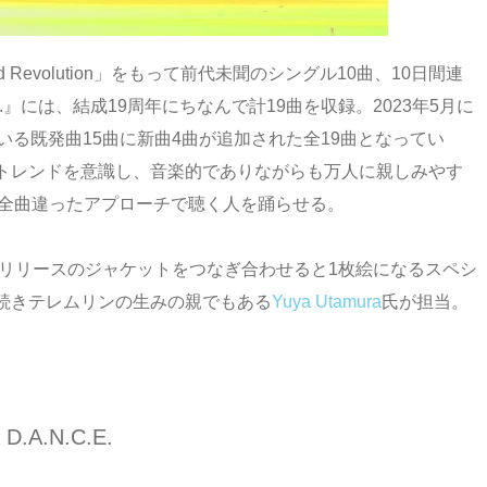
evolution」をもって前代未聞のシングル10曲、10日間連
N.C.E.』には、結成19周年にちなんで計19曲を収録。2023年5月に
いる既発曲15曲に新曲4曲が追加された全19曲となってい
トレンドを意識し、音楽的でありながらも万人に親しみやす
”であり、全曲違ったアプローチで聴く人を踊らせる。
曲リリースのジャケットをつなぎ合わせると1枚絵になるスペシ
続きテレムリンの生みの親でもある
Yuya Utamura
氏が担当。
a D.A.N.C.E.