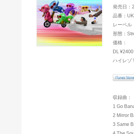
発売日：2
品番：UKD
レーベル：D
形態：Stre
価格：
DL ¥24
ハイレゾ 
収録曲：
1 Go Bana
2 Mirror Ba
3 Same Bu
4 The Sou