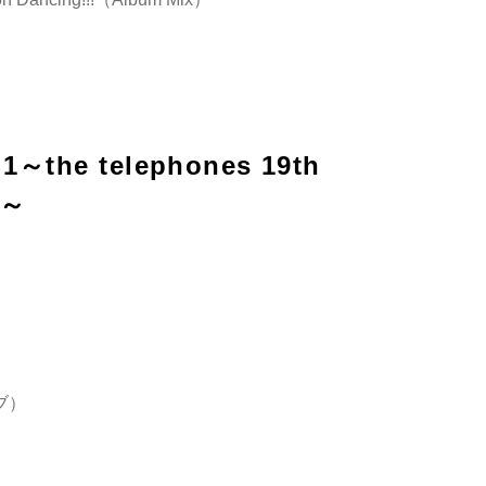
l.1～the telephones 19th
y～
ブ）
r）