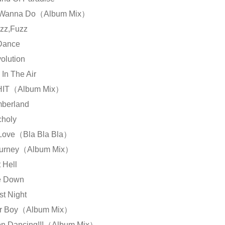
 Wanna Do（Album Mix）
zz,Fuzz
 Dance
olution
 In The Air
SHIT（Album Mix）
mberland
choly
 Love（Bla Bla Bla）
ourney（Album Mix）
 Hell
e Down
st Night
er Boy（Album Mix）
on Dancing!!!（Album Mix）