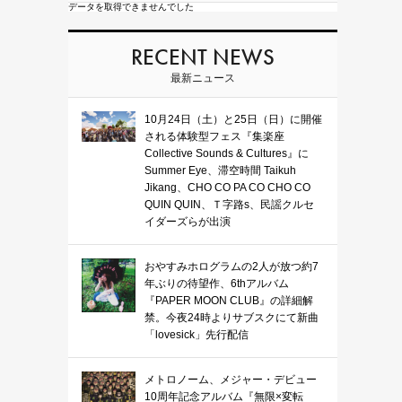
データを取得できませんでした
RECENT NEWS
最新ニュース
10月24日（土）と25日（日）に開催
される体験型フェス『集楽座
Collective Sounds & Cultures』に
Summer Eye、滞空時間 Taikuh
Jikang、CHO CO PA CO CHO CO
QUIN QUIN、Ｔ字路s、民謡クルセ
イダーズらが出演
おやすみホログラムの2人が放つ約7
年ぶりの待望作、6thアルバム
『PAPER MOON CLUB』の詳細解
禁。今夜24時よりサブスクにて新曲
「lovesick」先行配信
メトロノーム、メジャー・デビュー
10周年記念アルバム『無限×変転