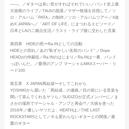
――。／ギターは良い音がすればそれでいい／バンド史上最
大規模のライブ／TAIJIの脱退／マザー牧場を目指して／ソ
ロ・アルバム『PATA』の制作／ソロ・アルバムツアー／X改
めX JAPANへ／「ART OF LIFE」にまつわるエピソード／
日本とLAの二拠点生活／ラスト・ライブ後に交わした言葉
第四章 HIDEの死〜Ra:INとしての活動
HIDEとの別れ／あの“恥ずかしい名前のバンド” ／Dope
HEADzの仲裁役／Ra:INのはじまり／Ra:INは一番、バンド
っぽいんだ。／愛用のアンプ マーシャルMKIIスーパー・リ
ード100
第五章 X JAPAN再結成〜そしてこれから
YOSHIKIから届いた「再結成」の連絡／目の前にいる音楽を
聞いて喜んでくれるヤツら／SUGIZOが正式メンバーに／ま
さかの場所でマーシャル・アンプと再会!?／大病を患った
2016年／優しいヤツだよ、HEATHは／THE LAST
ROCKSTARSとして／今も変わらないギターとの関係／最
愛のギター