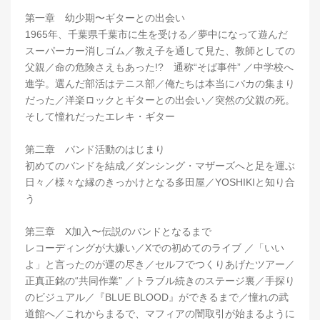
第一章 幼少期〜ギターとの出会い
1965年、千葉県千葉市に生を受ける／夢中になって遊んだ
スーパーカー消しゴム／教え子を通して見た、教師としての
父親／命の危険さえもあった!? 通称“そば事件” ／中学校へ
進学。選んだ部活はテニス部／俺たちは本当にバカの集まり
だった／洋楽ロックとギターとの出会い／突然の父親の死。
そして憧れだったエレキ・ギター
第二章 バンド活動のはじまり
初めてのバンドを結成／ダンシング・マザーズへと足を運ぶ
日々／様々な縁のきっかけとなる多田屋／YOSHIKIと知り合
う
第三章 X加入〜伝説のバンドとなるまで
レコーディングが大嫌い／Xでの初めてのライブ ／「いい
よ」と言ったのが運の尽き／セルフでつくりあげたツアー／
正真正銘の“共同作業” ／トラブル続きのステージ裏／手探り
のビジュアル／『BLUE BLOOD』ができるまで／憧れの武
道館へ／これからまるで、マフィアの闇取引が始まるように