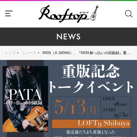
NEWS
トップ
ニュース
PATA（X JAPAN）、『PATA 酔っ払いの回顧録』重版記念イベントをLOFT9 Shibuyaで開催！