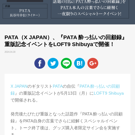
PATA（X JAPAN）、『PATA 酔っ払いの回顧録』
重版記念イベントをLOFT9 Shibuyaで開催！
2024.04.30
X JAPAN
のギタリスト
PATA
の自伝『
PATA 酔っ払いの回顧
録
』の重版記念イベントが5月13日（月）に
LOFT9 Shibuya
で開催される。
発売後たびたび重版となった話題作『PATA 酔っ払いの回顧
録』をPATA自身の言葉でさらに紐解くスペシャルイベン
ト。トーク終了後は、グッズ購入者限定サイン会を実施す
る。