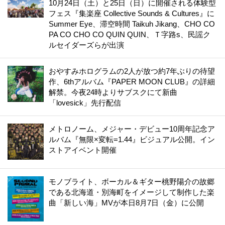
10月24日（土）と25日（日）に開催される体験型
フェス『集楽座 Collective Sounds & Cultures』に
Summer Eye、滞空時間 Taikuh Jikang、CHO CO
PA CO CHO CO QUIN QUIN、Ｔ字路s、民謡ク
ルセイダーズらが出演
おやすみホログラムの2人が放つ約7年ぶりの待望
作、6thアルバム『PAPER MOON CLUB』の詳細
解禁。今夜24時よりサブスクにて新曲
「lovesick」先行配信
メトロノーム、メジャー・デビュー10周年記念ア
ルバム『無限×変転=1.44』ビジュアル公開。イン
ストアイベント開催
モノブライト、ボーカル＆ギター桃野陽介の故郷
である北海道・別海町をイメージして制作した楽
曲「新しい海」MVが本日8月7日（金）に公開