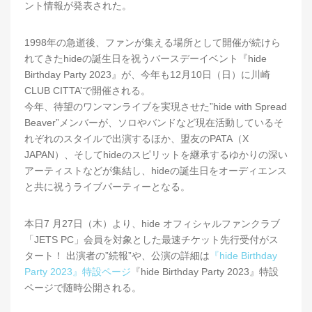
ント情報が発表された。
1998年の急逝後、ファンが集える場所として開催が続けら
れてきたhideの誕生日を祝うバースデーイベント『hide
Birthday Party 2023』が、今年も12月10日（日）に川崎
CLUB CITTA’で開催される。
今年、待望のワンマンライブを実現させた”hide with Spread
Beaver”メンバーが、ソロやバンドなど現在活動しているそ
れぞれのスタイルで出演するほか、盟友のPATA（X
JAPAN）、そしてhideのスピリットを継承するゆかりの深い
アーティストなどが集結し、hideの誕生日をオーディエンス
と共に祝うライブパーティーとなる。
本日7 月27日（木）より、hide オフィシャルファンクラブ
「JETS PC」会員を対象とした最速チケット先行受付がス
タート！ 出演者の”続報”や、公演の詳細は
『hide Birthday
Party 2023』特設ページ
『hide Birthday Party 2023』特設
ページで随時公開される。