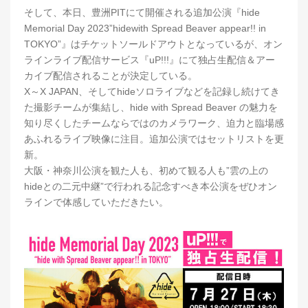
そして、本日、豊洲PITにて開催される追加公演『hide
Memorial Day 2023”hidewith Spread Beaver appear!! in
TOKYO”』はチケットソールドアウトとなっているが、オン
ラインライブ配信サービス『uP!!!』にて独占生配信＆アー
カイブ配信されることが決定している。
X～X JAPAN、そしてhideソロライブなどを記録し続けてき
た撮影チームが集結し、hide with Spread Beaver の魅力を
知り尽くしたチームならではのカメラワーク、迫力と臨場感
あふれるライブ映像に注目。追加公演ではセットリストを更
新。
大阪・神奈川公演を観た人も、初めて観る人も”雲の上の
hideとの二元中継”で行われる記念すべき本公演をぜひオン
ラインで体感していただきたい。