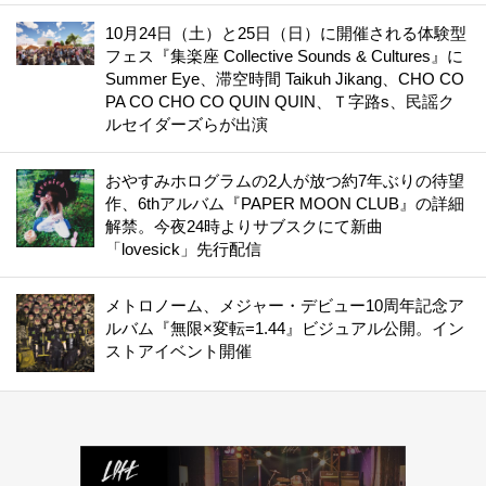
10月24日（土）と25日（日）に開催される体験型
フェス『集楽座 Collective Sounds & Cultures』に
Summer Eye、滞空時間 Taikuh Jikang、CHO CO
PA CO CHO CO QUIN QUIN、Ｔ字路s、民謡ク
ルセイダーズらが出演
おやすみホログラムの2人が放つ約7年ぶりの待望
作、6thアルバム『PAPER MOON CLUB』の詳細
解禁。今夜24時よりサブスクにて新曲
「lovesick」先行配信
メトロノーム、メジャー・デビュー10周年記念ア
ルバム『無限×変転=1.44』ビジュアル公開。イン
ストアイベント開催