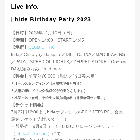
Live Info.
hide Birthday Party 2023
【日時】
2023年12月10日（日）
【時間】
OPEN 14:00／START 14:45
【場所】
CLUB CITTA'
hide／Chirolyn／defspiral／DIE／DJ-INA／MADBEAVERS
／PATA／SPEED OF LIGHTS／ZEPPET STORE／Opening
DJ 桃知みなみ／and more
【料金】
前売り¥6,600（税込／当日券未定）
＊オールスタンディング（入場整理番号有り）
＊入場の際にドリンク代¥600が必要となります）
＊小学生以上有料、小学生未満入場無料（保護者同伴に限る）
【チケット情報】
7月27日12:00よりhideオフィシャルFC「JETS PC」会員
最速チケット先行スタート！
一般発売 9月9日（土）10:00よりローソンチケット
（
https://l-tike.com
）にて