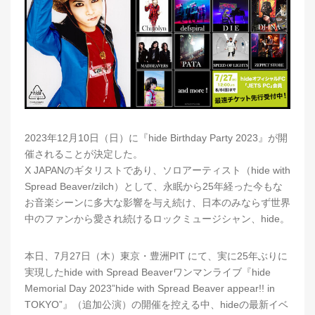
2023年12⽉10⽇（⽇）に『hide Birthday Party 2023』が開
催されることが決定した。
X JAPANのギタリストであり、ソロアーティスト（hide with
Spread Beaver/zilch）として、永眠から25年経った今もな
お音楽シーンに多大な影響を与え続け、日本のみならず世界
中のファンから愛され続けるロックミュージシャン、hide。
本日、7月27日（木）東京・豊洲PIT にて、実に25年ぶりに
実現したhide with Spread Beaverワンマンライブ『hide
Memorial Day 2023”hide with Spread Beaver appear!! in
TOKYO”』（追加公演）の開催を控える中、hideの最新イベ