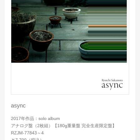
async
2017年作品：solo album
アナログ盤（2枚組）【180g重量盤 完全生産限定盤】
RZJM-77843～4
￥7,700（税込）