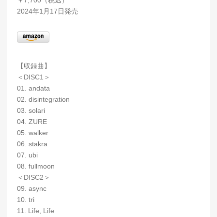
2024年1月17日発売
【収録曲】
＜DISC1＞
01. andata
02. disintegration
03. solari
04. ZURE
05. walker
06. stakra
07. ubi
08. fullmoon
＜DISC2＞
09. async
10. tri
11. Life, Life