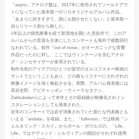
『async』アナログ盤は、2017年に発売されてソールドアウ
トになっていた坂本龍一のソロオリジナルアルバム作品。
「あまりに好きすぎて、誰にも聴かせたくない」と坂本龍一
自らリリース前から称した。
1年以上の病気療養を経て新境地を開いた意欲作で、このア
ルバムからの音源を主体にしたコンサートも海外で複数回行
なわれている。前作『out of noise』がオーガニックな音響
作品だったのに対し、ここではヴィンテージを含むアナロ
グ・シンセサイザーが多用されている。
制作当初のアイデアのひとつが架空のタルコフスキー映画の
サントラということもあり、どの曲もリスナーにそれぞれの
映像イメージを強く喚起させる。実際、アルバム発表後には
高谷史郎、アピチャッポン・ウィーラセタクン、
Zakkubalanらによって本作とその収録曲が映像化されイン
スタレーションとしても発表された。
近年のコンサートでは必ず演奏されていた新たな代表曲とも
いえる「andata」を収録。また、「fullmoon」では映画『シ
ェルタリング・スカイ』からポール・ボウルズの、「Life,
Life」ではデヴィッド・シルヴィアンの朗読がそれぞれ使用