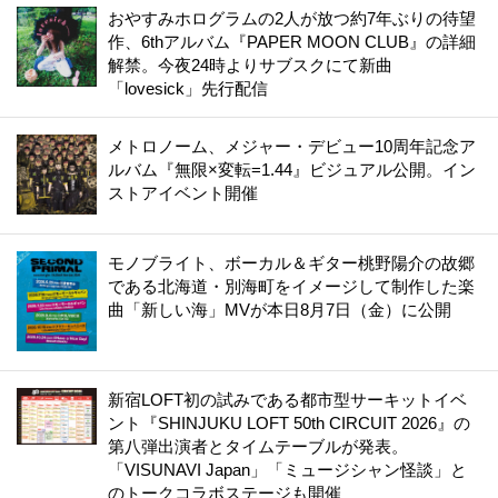
おやすみホログラムの2人が放つ約7年ぶりの待望
作、6thアルバム『PAPER MOON CLUB』の詳細
解禁。今夜24時よりサブスクにて新曲
「lovesick」先行配信
メトロノーム、メジャー・デビュー10周年記念ア
ルバム『無限×変転=1.44』ビジュアル公開。イン
ストアイベント開催
モノブライト、ボーカル＆ギター桃野陽介の故郷
である北海道・別海町をイメージして制作した楽
曲「新しい海」MVが本日8月7日（金）に公開
新宿LOFT初の試みである都市型サーキットイベ
ント『SHINJUKU LOFT 50th CIRCUIT 2026』の
第八弾出演者とタイムテーブルが発表。
「VISUNAVI Japan」「ミュージシャン怪談」と
のトークコラボステージも開催