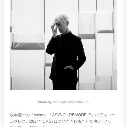
Photo by Neo Sora ©2022 Kab Inc.
坂本龍一の『async』『ASYNC - REMODELS』のアンコー
ルプレスが2024年1月17日に発売されることが決定した。