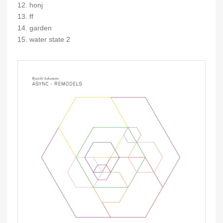
12. honj
13. ff
14. garden
15. water state 2