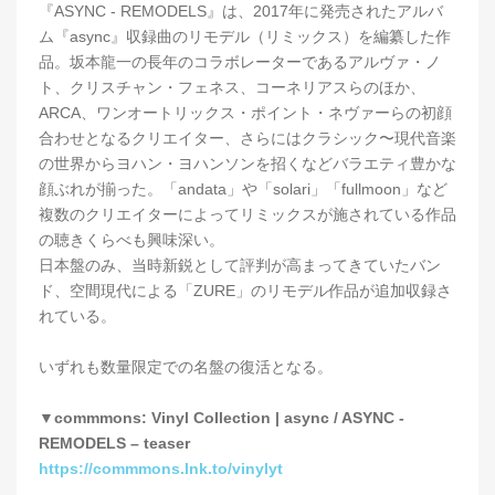
『ASYNC - REMODELS』は、2017年に発売されたアルバ
ム『async』収録曲のリモデル（リミックス）を編纂した作
品。坂本龍一の長年のコラボレーターであるアルヴァ・ノ
ト、クリスチャン・フェネス、コーネリアスらのほか、
ARCA、ワンオートリックス・ポイント・ネヴァーらの初顔
合わせとなるクリエイター、さらにはクラシック〜現代音楽
の世界からヨハン・ヨハンソンを招くなどバラエティ豊かな
顔ぶれが揃った。「andata」や「solari」「fullmoon」など
複数のクリエイターによってリミックスが施されている作品
の聴きくらべも興味深い。
日本盤のみ、当時新鋭として評判が高まってきていたバン
ド、空間現代による「ZURE」のリモデル作品が追加収録さ
れている。
いずれも数量限定での名盤の復活となる。
▼commmons: Vinyl Collection | async / ASYNC -
REMODELS – teaser
https://commmons.lnk.to/vinylyt