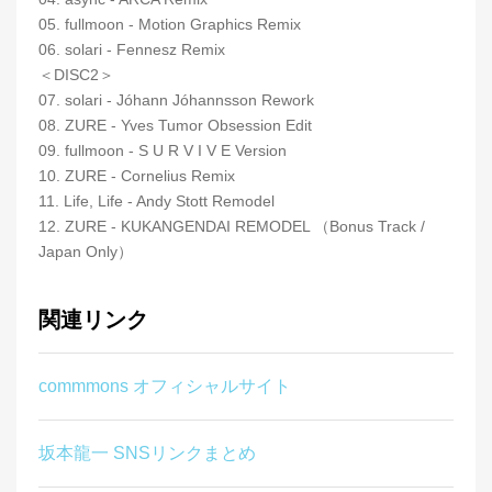
05. fullmoon - Motion Graphics Remix
06. solari - Fennesz Remix
＜DISC2＞
07. solari - Jóhann Jóhannsson Rework
08. ZURE - Yves Tumor Obsession Edit
09. fullmoon - S U R V I V E Version
10. ZURE - Cornelius Remix
11. Life, Life - Andy Stott Remodel
12. ZURE - KUKANGENDAI REMODEL （Bonus Track /
Japan Only）
関連リンク
commmons オフィシャルサイト
坂本龍一 SNSリンクまとめ