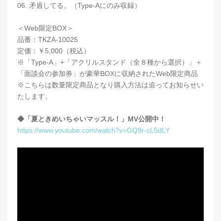
06. 矛盾してる。（Type-Aにのみ収録）
＜Web限定BOX＞
品番：TKZA-10025
定価：￥5,000（税込）
※「Type-A」+「アクリルスタンド（全８種から選択）」＋
「面談会の参加券」が豪華BOXに収納されたWeb限定商品
※こちらは数量限定商品となり購入方法は追ってお知らせい
たします。
◆「夏ときめいちゃいマッスル！」MV公開中！
https://www.youtube.com/watch?v=GQ9r-cL5dLY