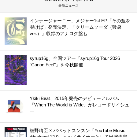
最新ニュース
インナージャーニー、メジャー1st EP「その瓶を
覗けば」発売決定。「クリームソーダ（猛暑
ver.）」収録のアナログ盤も
syrup16g、全国ツアー『syrup16g Tour 2026
"Canon Feel"』を今秋開催
Ykiki Beat、2015年発売のデビューアルバム
『When The World is Wide』がレコードリイシュ
ー
細野晴臣 × パペットスンスン「YouTube Music
Weekend 12.0」ヘッドライナーとして出演決定。