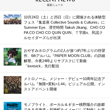
最新ニュース
10月24日（土）と25日（日）に開催される体験型
フェス『集楽座 Collective Sounds & Cultures』に
Summer Eye、滞空時間 Taikuh Jikang、CHO CO
PA CO CHO CO QUIN QUIN、Ｔ字路s、民謡ク
ルセイダーズらが出演
おやすみホログラムの2人が放つ約7年ぶりの待望
作、6thアルバム『PAPER MOON CLUB』の詳細
解禁。今夜24時よりサブスクにて新曲
「lovesick」先行配信
メトロノーム、メジャー・デビュー10周年記念ア
ルバム『無限×変転=1.44』ビジュアル公開。イン
ストアイベント開催
モノブライト、ボーカル＆ギター桃野陽介の故郷
である北海道・別海町をイメージして制作した楽