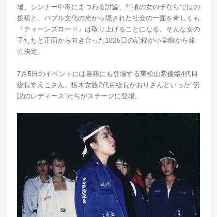
場、シンナー中毒にまつわる討論、年頃の女の子ならではの
投稿と、バブル文化の光から隠された社会の一面を奇しくも
『ティーンズロード』は取り上げることになる。そんな女の
子たちと正面から向き合った1825日の記録が小学館から発
売決定。
7月5日のイベントには書籍にも登場する東松山紫優嬢4代目
総長すえこさん、栃木女族2代目総長かおりさんといった”伝
説のレディース”たちがステージに登場。