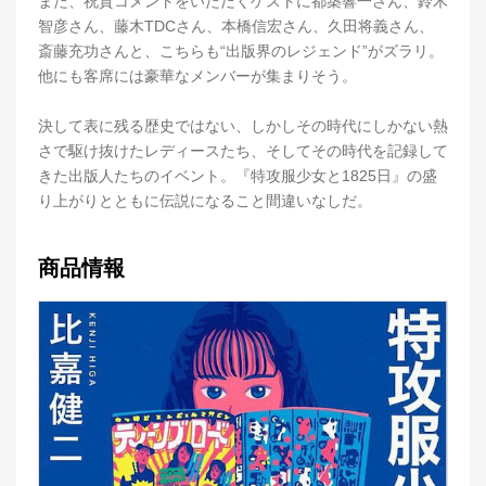
また、祝賀コメントをいただくゲストに都築響一さん、鈴木
智彦さん、藤木TDCさん、本橋信宏さん、久田将義さん、
斎藤充功さんと、こちらも“出版界のレジェンド”がズラリ。
他にも客席には豪華なメンバーが集まりそう。
決して表に残る歴史ではない、しかしその時代にしかない熱
さで駆け抜けたレディースたち、そしてその時代を記録して
きた出版人たちのイベント。『特攻服少女と1825日』の盛
り上がりとともに伝説になること間違いなしだ。
商品情報