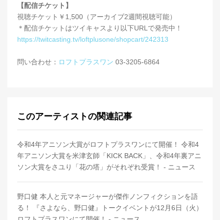
【配信チケット】
視聴チケット￥1,500（アーカイブ2週間視聴可能）
＊配信チケットはツイキャスより以下URLで発売中！
https://twitcasting.tv/loftplusone/shopcart/242313
問い合わせ：
ロフトプラスワン
03-3205-6864
このアーティストの関連記事
令和4年アニソン大賞がロフトプラスワンにて開催！ 令和4
年アニソン大賞を米津玄師「KICK BACK」、令和4年裏アニ
ソン大賞をさユり「花の塔」がそれぞれ受賞！ - ニュース
野口健 本人と元マネージャーが傑作ノンフィクションを語
る！ 『さよなら、野口健』トークイベントが12月6日（火）
ロフトプラスワンにて開催！ - ニュース