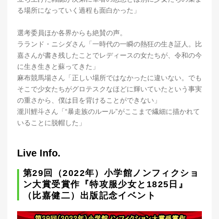
る場所になっていく過程も面白かった」
選考委員ほか各界からも絶賛の声。
ラランド・ニシダさん「一時代の一瞬の熱狂の生き証人。比
嘉さんが書き残したことでレディースの女たちが、令和の今
に生き生きと蘇ってきた」
麻布競馬場さん「正しい場所ではなかったに違いない。でも
そこで少女たちがグロテスクなほどに輝いていたという事実
の重さから、僕は目を背けることができない」
瀧川鯉斗さん「“暴走族のルール”がここまで繊細に描かれて
いることに脱帽した」
Live Info.
第29回（2022年）小学館ノンフィクショ
ン大賞受賞作『特攻服少女と1825日』
（比嘉健二）出版記念イベント