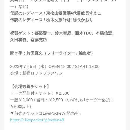
ー』など）
伝説のレディース / 東松山紫優嬢4代目総長すえこ
伝説のレディース / 栃木女族2代目総長かおり
祝賀ゲスト：都築響一、鈴木智彦、藤木TDC、本橋信宏、
久田将義、斎藤充功
聞き手：片田直久（フリーライター / 編集者）
2023年7月5日（水）OPEN 18:00 / START 19:00
会場：新宿ロフトプラスワン
【会場観覧チケット】
トーク配信付チケット：￥2,500
一般￥2,000 / 当日：￥2,500（いずれも1オーダー必須・
￥600以上）
▼前売チケットはLivePocketで発売中！
https://t.livepocket.jp/e/swn49