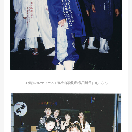
▲伝説のレディース：東松山紫優嬢4代目総長すえこさん