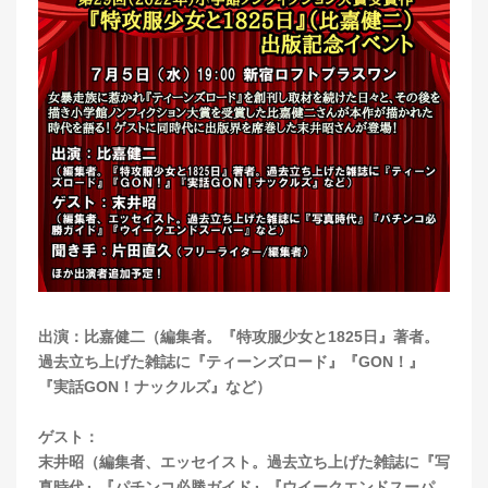
出演：比嘉健二（編集者。『特攻服少女と1825日』著者。
過去立ち上げた雑誌に『ティーンズロード』『GON！』
『実話GON！ナックルズ』など）
ゲスト：
末井昭（編集者、エッセイスト。過去立ち上げた雑誌に『写
真時代』『パチンコ必勝ガイド』『ウイークエンドスーパ