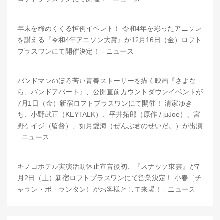
年末を締めくくる恒例イベント！ 令和4年を彩ったアニソン
を讃える『令和4年アニソン大賞』が12月16日（金）ロフト
プラスワンにて開催決定！ - ニュース
バンドマンのほろ苦い⻘春ストーリーを描く映画『さよな
ら、バンドアパート』、公開直前カウントダウンイベントが
7月1日（金）新宿ロフトプラスワンにて開催！ 清家ゆき
ち、小野武正（KEYTALK）、平井拓郎（原作 / juJoe）、宮
野ケイジ（監督）、如月愛海（ぜんぶ君のせいだ。）が出演
- ニュース
キノコホテル実演活動休止宣言後初、『スナック東雲』が7
月2日（土）新宿ロフトプラスワンにて営業決定！ 小春（チ
ャラン・ポ・ランタン）がお客様として来場！ - ニュース