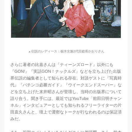
▲伝説のレディース：栃木女族2代目総長かおりさん
さらに著者の比嘉さんは『ティーンズロード』以外にも
『GON!』『実話GON！ナックルズ』などを立ち上げた出版
界伝説の編集者として知られる存在。対談ゲストに『写真時
代』『パチンコ必勝ガイド』『ウイークエンドスーパー』な
どを立ち上げた末井昭さんが登壇し、当時の出版界について
語り合う。聞き手には、最近ではYouTube「前田日明チャン
ネル」インタビュアーとしても知られるフリーライターの片
田直久さんと、壇上で濃密なトークが行なわれるのは保証済
みだ。