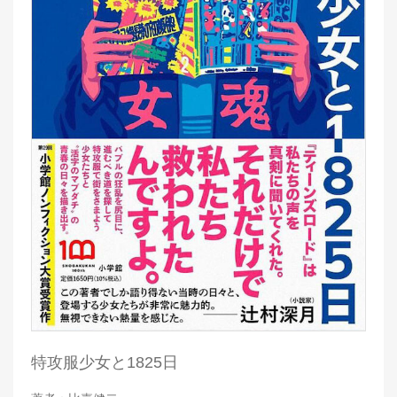
特攻服少女と1825日