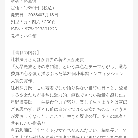
著者：比嘉健二
定価：1,650円（税込）
発売日：2023年7月13日
判型 / 頁：四六 / 256頁
ISBN：9784093891226
発行：小学館
【書籍の内容】
辻村深月さんほか各界の著名人が絶賛
「女暴走族とその専門誌」という異色なテーマながら、選考
委員の心を強く揺さぶった第29回小学館ノンフィクション
大賞受賞作。
辻村深月氏「この著者でしか語り得ない当時の日々と、登場
する少女たちが非常に魅力的。無視できない熱量を感じた」
星野博美氏「一生懸命全力で怒り、楽して生きようとは露ほ
ども思わず、落とし前は自分でつける彼女たちのまっとうさ
が愛おしくなった。これぞ、生きた歴史の証。多くの読者と
共有したい作品だ」
白石和彌氏「出てくる少女たちがみんないい。編集長として
立ち上げた雑誌が次第に筆者の思惑とは別に少女たちの集ま