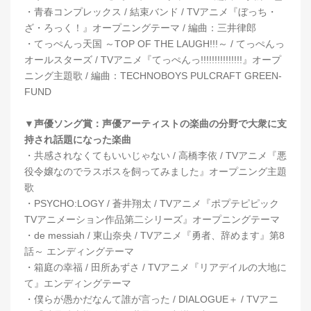
・青春コンプレックス / 結束バンド / TVアニメ『ぼっち・
ざ・ろっく！』オープニングテーマ / 編曲：三井律郎
・てっぺんっ天国 ～TOP OF THE LAUGH!!!～ / てっぺんっ
オールスターズ / TVアニメ『てっぺんっ!!!!!!!!!!!!!!!』オープ
ニング主題歌 / 編曲：TECHNOBOYS PULCRAFT GREEN-
FUND
▼声優ソング賞：声優アーティストの楽曲の分野で大衆に支
持され話題になった楽曲
・共感されなくてもいいじゃない / 高橋李依 / TVアニメ『悪
役令嬢なのでラスボスを飼ってみました』オープニング主題
歌
・PSYCHO:LOGY / 蒼井翔太 / TVアニメ『ポプテピピック
TVアニメーション作品第二シリーズ』オープニングテーマ
・de messiah / 東山奈央 / TVアニメ『勇者、辞めます』第8
話～ エンディングテーマ
・箱庭の幸福 / 田所あずさ / TVアニメ『リアデイルの大地に
て』エンディングテーマ
・僕らが愚かだなんて誰が言った / DIALOGUE＋ / TVアニ