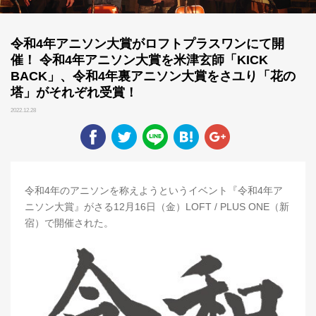
令和4年アニソン大賞がロフトプラスワンにて開
催！ 令和4年アニソン大賞を米津玄師「KICK
BACK」、令和4年裏アニソン大賞をさユり「花の
塔」がそれぞれ受賞！
2022.12.28
令和4年のアニソンを称えようというイベント『令和4年ア
ニソン大賞』がさる12月16日（金）LOFT / PLUS ONE（新
宿）で開催された。