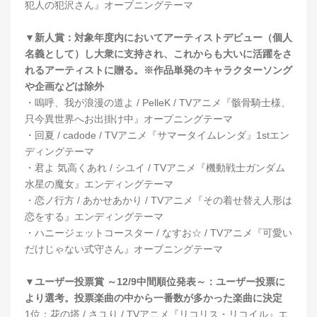
犯人の犯沢さん』オープニングテーマ
▼新人賞：対象年度内においてアーティストデビュー（個人
名義として）し大衆に支持され、これからも大いに活躍をさ
れるアーティストに贈る。※作品単発のキャラクターソング
や企画などは除外
・嗚呼、我が浪漫の道よ / PelleK / TVアニメ『骸⾻騎⼠様、
只今異世界へお出掛け中』オープニングテーマ
・回夏 / cadode / TVアニメ『サマータイムレンダ』1stエン
ディングテーマ
・君よ 気高くあれ / シユイ / TVアニメ『機動戦士ガンダム
水星の魔女』エンディングテーマ
・恋ノ行方 / あかせあかり / TVアニメ『その着せ替え人形は
恋をする』エンディングテーマ
・ハニージェットコースター / なすお☆ / TVアニメ『可愛い
だけじゃない式守さん』オープニングテーマ
▼ユーザー投票賞 ～12/9中間順位発表～：ユーザー投票に
より選考。投票楽曲の中から一番数が多かった楽曲に決定
1位：花の塔 / さユり / TVアニメ『リコリス・リコイル』エ