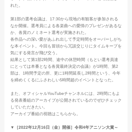
れた。
第1部の選考会議は、17:30から現地の有観客が参加される
なか開催。選考員による各楽曲への愛情のプレゼンがあるな
か、各賞のノミネート選考が実施された。
各作品への深い愛があふれ出して予定時間をオーバーしがち
な本イベント。今回も冒頭から冗談交じりにタイムキープを
気にする発言が飛び交う。
結果として第1部2時間、途中の休憩時間（もとい選考員達
にとっては本番となる各賞最終決定の会議）が1時間、第2
部は、1時間予定の所、更に1時間延長し2時間という、今年
を締めくくるにふさわしい5時間超のイベントとなった。
また、オフィシャルYouTubeチャンネルには、2時間にもよ
る発表番組のアーカイブが公開されているのでぜひチェック
していただきたい。
アーカイブ番組の視聴はこちらから。
▼［2022年12月16日（金）開催］令和4年アニソン大賞～