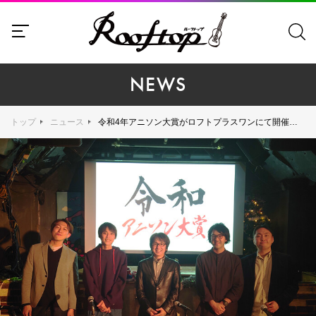
NEWS
トップ
ニュース
令和4年アニソン大賞がロフトプラスワンにて開催！ 令和4年アニソン大賞を米津玄師「KICK BACK」、令和4年裏アニソン大賞をさユり「花の塔」がそれぞれ受賞！