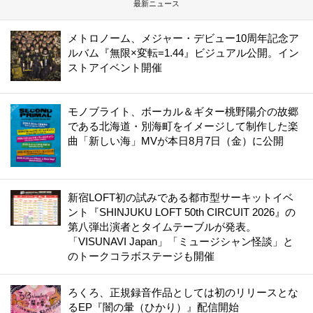
最新ニュース
メトロノーム、メジャー・デビュー10周年記念ア
ルバム『無限×変転=1.44』ビジュアル公開。イン
ストアイベント開催
モノブライト、ボーカル＆ギター桃野陽介の故郷
である北海道・別海町をイメージして制作した楽
曲「新しい海」MVが本日8月7日（金）に公開
新宿LOFT初の試みである都市型サーキットイベ
ント『SHINJUKU LOFT 50th CIRCUIT 2026』の
第八弾出演者とタイムテーブルが発表。
「VISUNAVI Japan」「ミュージシャン怪談」と
のトークコラボステージも開催
ろくろ、正規録音作品としては初のリリースとな
るEP『闇の暈（ひかり）』配信開始