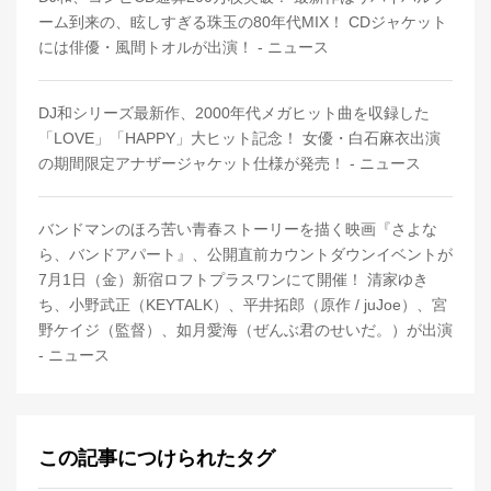
ーム到来の、眩しすぎる珠玉の80年代MIX！ CDジャケット
には俳優・風間トオルが出演！ - ニュース
DJ和シリーズ最新作、2000年代メガヒット曲を収録した
「LOVE」「HAPPY」大ヒット記念！ 女優・白石麻衣出演
の期間限定アナザージャケット仕様が発売！ - ニュース
バンドマンのほろ苦い⻘春ストーリーを描く映画『さよな
ら、バンドアパート』、公開直前カウントダウンイベントが
7月1日（金）新宿ロフトプラスワンにて開催！ 清家ゆき
ち、小野武正（KEYTALK）、平井拓郎（原作 / juJoe）、宮
野ケイジ（監督）、如月愛海（ぜんぶ君のせいだ。）が出演
- ニュース
この記事につけられたタグ