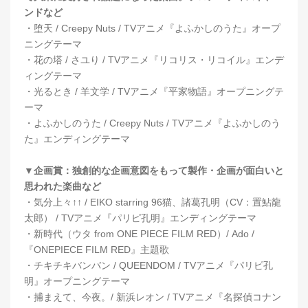
ンドなど
・堕天 / Creepy Nuts / TVアニメ『よふかしのうた』オープ
ニングテーマ
・花の塔 / さユり / TVアニメ『リコリス・リコイル』エンデ
ィングテーマ
・光るとき / 羊文学 / TVアニメ『平家物語』オープニングテ
ーマ
・よふかしのうた / Creepy Nuts / TVアニメ『よふかしのう
た』エンディングテーマ
▼企画賞：独創的な企画意図をもって製作・企画が面白いと
思われた楽曲など
・気分上々↑↑ / EIKO starring 96猫、諸葛孔明（CV：置鮎龍
太郎） / TVアニメ『パリピ孔明』エンディングテーマ
・新時代（ウタ from ONE PIECE FILM RED）/ Ado /
『ONEPIECE FILM RED』主題歌
・チキチキバンバン / QUEENDOM / TVアニメ『パリピ孔
明』オープニングテーマ
・捕まえて、今夜。/ 新浜レオン / TVアニメ『名探偵コナン