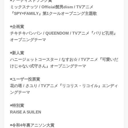
◉アーティストソング賞
ミックスナッツ / Official髭男dism / TVアニメ
『SPY×FAMILY』第1クールオープニング主題歌
◉企画賞
チキチキバンバン / QUEENDOM / TVアニメ『パリピ孔明』
オープニングテーマ
◉新人賞
ハニージェットコースター / なすお☆ / TVアニメ『可愛いだ
けじゃない式守さん』オープニングテーマ
◉ユーザー投票賞
花の塔 / さユり / TVアニメ『リコリス・リコイル』エンディ
ングテーマ
◉特別賞
RAISE A SUILEN
◉令和4年裏アニソン大賞