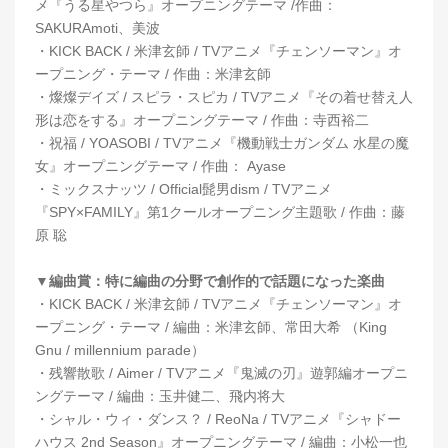
メ『うる星やつら』オープニングテーマ /作曲：
SAKURAmoti、美波
・KICK BACK / 米津玄師 / TVアニメ『チェンソーマン』オ
ープニング・テーマ / 作曲：米津玄師
・燦燦デイズ / スピラ・スピカ / TVアニメ『その着せ替え人
形は恋をする』オープニングテーマ / 作曲：寺西裕二
・祝福 / YOASOBI / TVアニメ『機動戦士ガンダム 水星の魔
女』オープニングテーマ / 作曲： Ayase
・ミックスナッツ / Official髭男dism / TVアニメ
『SPY×FAMILY』第1クールオープニング主題歌 / 作曲：藤
原 聡
▼編曲賞：特に編曲の分野で創作的で話題になった楽曲
・KICK BACK / 米津玄師 / TVアニメ『チェンソーマン』オ
ープニング・テーマ / 編曲：米津玄師、常田大希 （King
Gnu / millennium parade）
・残響散歌 / Aimer / TVアニメ『鬼滅の刃』遊郭編オープニ
ングテーマ / 編曲：玉井健二、飛内将大
・シャル・ウィ・ダンス？ / ReoNa / TVアニメ『シャドー
ハウス 2nd Season』オープニングテーマ / 編曲：小松一也