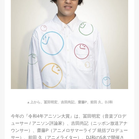
▲上から、冨田明宏、吉田尚記、齋藤P、前田 久、DJ和
今年の『令和4年アニソン大賞』は、冨田明宏（音楽プロデ
ューサー / アニソン評論家）、吉田尚記（ニッポン放送アナ
ウンサー）、齋藤P（アニメロサマーライブ 統括プロデュー
サー）、前田 久（アニメライター）、DJ和の5名で開催さ