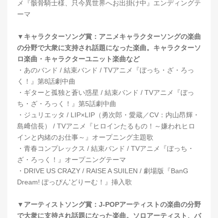
メ『骸⾻騎⼠様、只今異世界へお出掛け中』エンディングテ
ーマ
▼キャラクターソング賞：アニメキャラクターソングの楽曲
の分野で大衆に支持され話題になった楽曲。キャラクターソ
ロ楽曲・キャラクターユニット楽曲など
・あのバンド / 結束バンド / TVアニメ『ぼっち・ざ・ろっ
く！』第8話劇中曲
・ギターと孤独と蒼い惑星 / 結束バンド / TVアニメ『ぼっ
ち・ざ・ろっく！』第5話劇中曲
・ジュリエッタ / LIP×LIP（勇次郎・愛蔵／CV：内山昂輝・
島﨑信長） / TVアニメ『ヒロインたるもの！～嫌われヒロ
インと内緒のお仕事～』オープニング主題歌
・青春コンプレックス / 結束バンド / TVアニメ『ぼっち・
ざ・ろっく！』オープニングテーマ
・DRIVE US CRAZY / RAISE A SUILEN / 劇場版『BanG
Dream! ぽっぴん'どりーむ！』挿入歌
▼アーティストソング賞：J-POPアーティストの楽曲の分野
で大衆に支持され話題になった楽曲。ソロアーティスト、バ