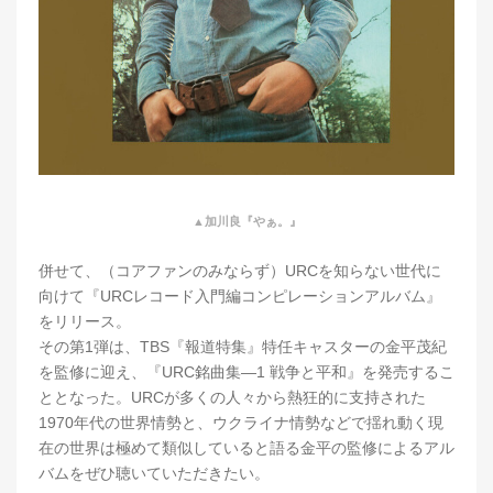
▲加川良『やぁ。』
併せて、（コアファンのみならず）URCを知らない世代に
向けて『URCレコード入門編コンピレーションアルバム』
をリリース。
その第1弾は、TBS『報道特集』特任キャスターの金平茂紀
を監修に迎え、『URC銘曲集―1 戦争と平和』を発売するこ
ととなった。URCが多くの人々から熱狂的に支持された
1970年代の世界情勢と、ウクライナ情勢などで揺れ動く現
在の世界は極めて類似していると語る金平の監修によるアル
バムをぜひ聴いていただきたい。