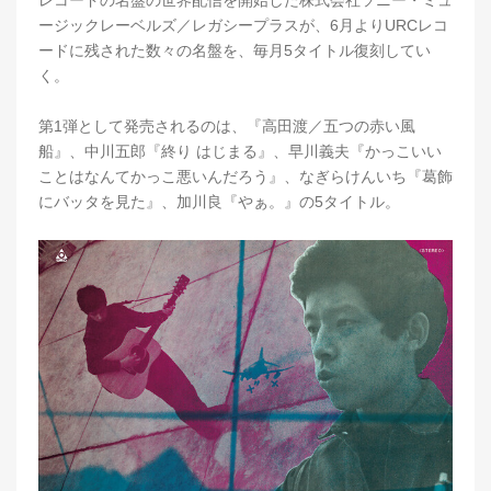
レコードの名盤の世界配信を開始した株式会社ソニー・ミュ
ージックレーベルズ／レガシープラスが、6月よりURCレコ
ードに残された数々の名盤を、毎月5タイトル復刻してい
く。
第1弾として発売されるのは、『高田渡／五つの赤い風
船』、中川五郎『終り はじまる』、早川義夫『かっこいい
ことはなんてかっこ悪いんだろう』、なぎらけんいち『葛飾
にバッタを見た』、加川良『やぁ。』の5タイトル。