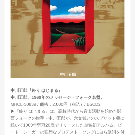
中川五郎『終り はじまる』
中川五郎、1969年のメッセージ・フォーク名盤。
MHCL-30839 / 価格：2,000円（税込）/ BSCD2
▶︎『終り はじまる』は、高校時代から音楽活動を始めた関
西フォークの旗手・中川五郎が、六文銭とのスプリット盤に
続いて1969年弱冠20歳でリリースした単独初アルバム。ピ
ート・シーガーの強烈なプロテスト・ソングに自ら訳詞を付