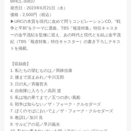
MHCL-30837
発売日：2023年6月21日（水）
価格：2,500円（税込）
▶︎URCの本質を現代に改めて問うコンピレーションCD。“戦
争と平和”をテーマに選曲。TBS『報道特集』特任キャスタ
ーの金平茂紀を監修に迎え、あの時代と現代とを結ぶ金平茂
紀（TBS「報道特集」特任キャスター）の書き下ろしテキス
トを掲載。
【収録曲】
1. 私たちの望むものは／岡林信康
2. 腰まで泥まみれ／中川五郎
3. 日の丸／斉藤哲夫
4. 自衛隊に入ろう／高田 渡
5. 私は地の果てまで／五つの赤い風船
6. 戦争は知らない／ザ・フォーク・クルセダーズ
7. ぼくのそばにおいでよ／ザ・フォーク・クルセダーズ
8. 教訓1／加川 良
9. サルビアの花／早川義夫