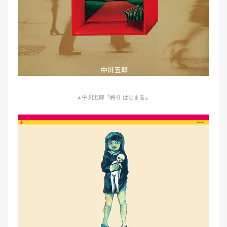
▲中川五郎『終り はじまる』