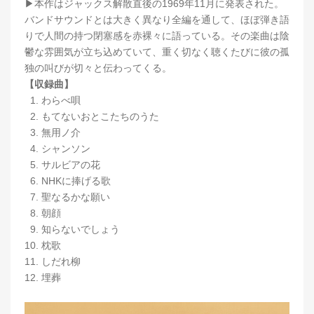
▶︎本作はジャックス解散直後の1969年11月に発表された。
バンドサウンドとは大きく異なり全編を通して、ほぼ弾き語
りで人間の持つ閉塞感を赤裸々に語っている。その楽曲は陰
鬱な雰囲気が立ち込めていて、重く切なく聴くたびに彼の孤
独の叫びが切々と伝わってくる。
【収録曲】
1. わらべ唄
2. もてないおとこたちのうた
3. 無用ノ介
4. シャンソン
5. サルビアの花
6. NHKに捧げる歌
7. 聖なるかな願い
8. 朝顔
9. 知らないでしょう
10. 枕歌
11. しだれ柳
12. 埋葬