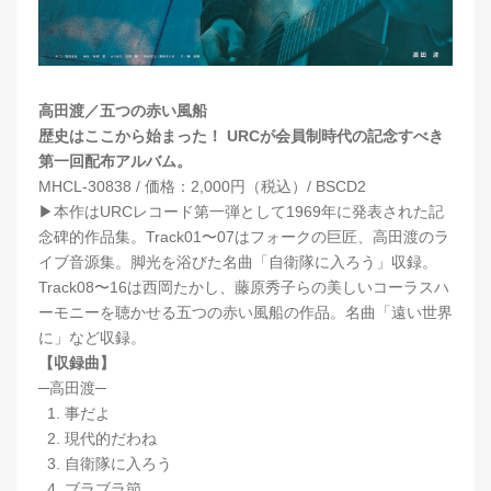
高田渡／五つの赤い風船
歴史はここから始まった！ URCが会員制時代の記念すべき
第一回配布アルバム。
MHCL-30838 / 価格：2,000円（税込）/ BSCD2
▶︎本作はURCレコード第一弾として1969年に発表された記
念碑的作品集。Track01〜07はフォークの巨匠、高田渡のラ
イブ音源集。脚光を浴びた名曲「自衛隊に入ろう」収録。
Track08〜16は西岡たかし、藤原秀子らの美しいコーラスハ
ーモニーを聴かせる五つの赤い風船の作品。名曲「遠い世界
に」など収録。
【収録曲】
─高田渡─
1. 事だよ
2. 現代的だわね
3. 自衛隊に入ろう
4. ブラブラ節