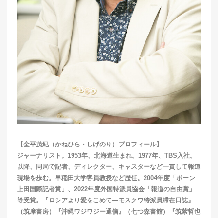
【金平茂紀（かねひら・しげのり）プロフィール】
ジャーナリスト。1953年、北海道生まれ。1977年、TBS入社。
以降、同局で記者、ディレクター、キャスターなど一貫して報道
現場を歩む。早稲田大学客員教授など歴任。2004年度「ボーン
上田国際記者賞」、2022年度外国特派員協会「報道の自由賞」
等受賞。『ロシアより愛をこめて―モスクワ特派員滞在日誌』
（筑摩書房）『沖縄ワジワジー通信』（七つ森書館）『筑紫哲也