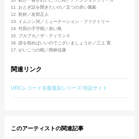
10. 私が一番きれいだった時／アテンションプリーズ
11. おとぎ話を聞きたいの／五つの赤い風船
12. 乾杯／友部正人
13. イムジン河／ミューテーション・ファクトリー
14. 竹田の子守唄／赤い鳥
15. プカプカ／ザ・ディランⅡ
16. 誰を怨めばいいのでございましょうか／三上 寛
17. がいこつの唄／岡林信康
関連リンク
URCレコード名盤復刻シリーズ 特設サイト
このアーティストの関連記事