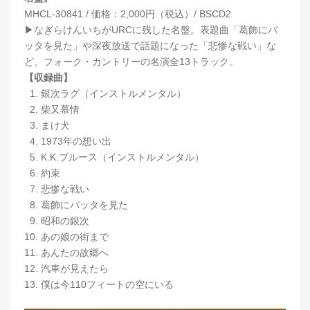
MHCL-30841 / 価格：2,000円（税込）/ BSCD2
▶︎なぎらけんいちがURCに残した名盤。表題曲「葛飾にバ
ッタを見た」や深夜放送で話題になった「悲惨な戦い」な
ど、フォーク・カントリーの名演全13トラック。
【収録曲】
1. 銀次ラグ（インストルメンタル）
2. 柴又慕情
3. まけ犬
4. 1973年の想い出
5. K.K.ブルース（インストルメンタル）
6. 約束
7. 悲惨な戦い
8. 葛飾にバッタを見た
9. 昭和の銀次
10. あの娘の街まで
11. あんたの故郷へ
12. 汽車が見えたら
13. 僕は今110フィートの空にいる