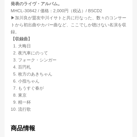
発表のライヴ・アルバム。
MHCL-30842 / 価格：2,000円（税込）/ BSCD2
▶︎加川良が盟友中川イサトと共に行なった、数々のコンサー
トから初出曲やカバー曲など、ここでしか聴けない名演を収
録。
【収録曲】
1. 大晦日
2. 夜汽車にのって
3. フォーク・シンガー
4. 百円札
5. 枚方のあきちゃん
6. 小指ちゃん
7. もうすぐ春が
8. 東京
9. 精一杯
10. 流行歌
商品情報