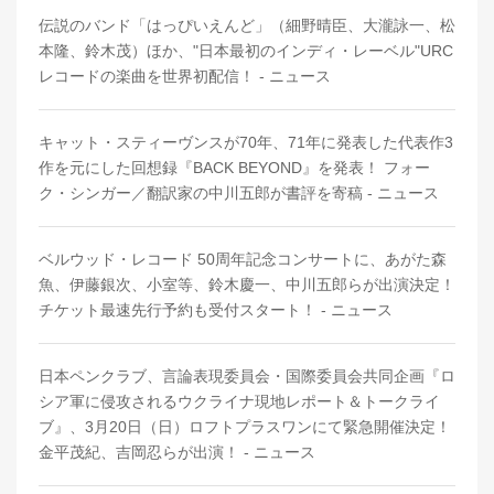
​​​​​​​伝説のバンド「はっぴいえんど」（細野晴臣、大瀧詠一、松
本隆、鈴木茂）ほか、"日本最初のインディ・レーベル"URC
レコードの楽曲を世界初配信！ - ニュース
キャット・スティーヴンスが70年、71年に発表した代表作3
作を元にした回想録『BACK BEYOND』を発表！ フォー
ク・シンガー／翻訳家の中川五郎が書評を寄稿 - ニュース
ベルウッド・レコード 50周年記念コンサートに、あがた森
魚、伊藤銀次、小室等、鈴木慶一、中川五郎らが出演決定！
チケット最速先行予約も受付スタート！ - ニュース
日本ペンクラブ、言論表現委員会・国際委員会共同企画『ロ
シア軍に侵攻されるウクライナ現地レポート＆トークライ
ブ』、3月20日（日）ロフトプラスワンにて緊急開催決定！
金平茂紀、吉岡忍らが出演！ - ニュース