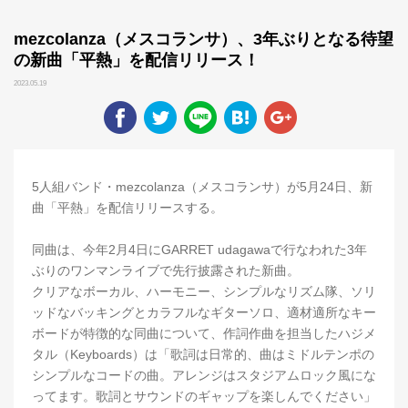
mezcolanza（メスコランサ）、3年ぶりとなる待望
の新曲「平熱」を配信リリース！
2023.05.19
5人組バンド・mezcolanza（メスコランサ）が5月24日、新
曲「平熱」を配信リリースする。
同曲は、今年2月4日にGARRET udagawaで行なわれた3年
ぶりのワンマンライブで先行披露された新曲。
クリアなボーカル、ハーモニー、シンプルなリズム隊、ソリ
ッドなバッキングとカラフルなギターソロ、適材適所なキー
ボードが特徴的な同曲について、作詞作曲を担当したハジメ
タル（Keyboards）は「歌詞は日常的、曲はミドルテンポの
シンプルなコードの曲。アレンジはスタジアムロック風にな
ってます。歌詞とサウンドのギャップを楽しんでください」