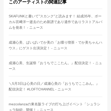
このアーティストの関連記事
SKAFUNKと書いて"スカンク"と読みます！ 結成35年、ボー
カル宮﨑洋一逝去のため新譜であり遺作でありラストアルバ
ムを発表！ - ニュース
成瀬心美、ぱいぱいでか美の「お喋り喫茶・でか美ちゃんハ
ウス」にゲスト出演決定！ - ニュース
成瀬心美、生誕祭『おうちでここたん。』配信決定！ - ニュ
ース
＼5月3日は心美の日／成瀬心美の『おうちでここみん。』
配信決定！ #LOFTCHANNEL - ニュース
mezcolanzaの東名阪ライブの打ち上げイベント「シュラシ
ュラBAR」開催！ - ニュース