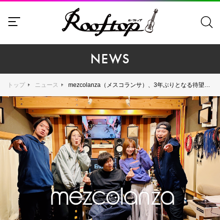
NEWS
トップ
ニュース
mezcolanza（メスコランサ）、3年ぶりとなる待望の新曲「平熱」を配信リリース！