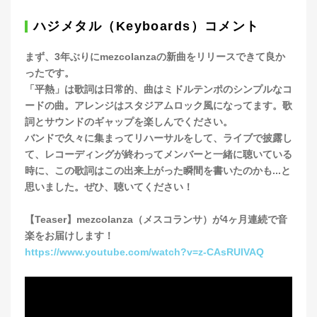
ハジメタル（Keyboards）コメント
まず、3年ぶりにmezcolanzaの新曲をリリースできて良か
ったです。
「平熱」は歌詞は日常的、曲はミドルテンポのシンプルなコ
ードの曲。アレンジはスタジアムロック風になってます。歌
詞とサウンドのギャップを楽しんでください。
バンドで久々に集まってリハーサルをして、ライブで披露し
て、レコーディングが終わってメンバーと一緒に聴いている
時に、この歌詞はこの出来上がった瞬間を書いたのかも...と
思いました。ぜひ、聴いてください！
【Teaser】mezcolanza（メスコランサ）が4ヶ月連続で音
楽をお届けします！
https://www.youtube.com/watch?v=z-CAsRUIVAQ