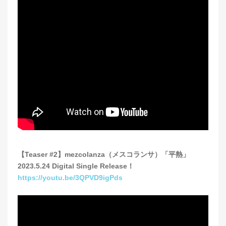
【Teaser #2】mezcolanza（メスコランサ）「平熱」
2023.5.24 Digital Single Release！
https://youtu.be/3QPVD9igPds