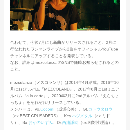
合わせて、今後7月にも新曲がリリースされること、2月に
行なわれたワンマンライブから2曲をオフィシャルYouTube
チャンネルにアップすることを発表している。
なお、詳細はmezcolanza のSNSで随時お知らせされるとの
こと。
mezcolanza（メスコランサ）は2014年4月結成。2016年10
月に1stアルバム『MEZCOLAND』、2017年8月に1stミニア
ルバム『a la carta』、2020年2月に2ndアルバム『えらちょ
っちょ』をそれぞれリリースしている。
メンバーは、Vo.
Cocomi
（成瀬心美）、Gt.
カトウタロウ
（ex.BEAT CRUSADERS）、Key.
ハジメタル
（ex.ミド
リ）、Ba.
おかのいずみ
、Dr.
西浦謙助
（ex.相対性理論）。