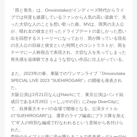
「雨と喪失」は、Omoinotakeがインディーズ時代からライ
ブでは何度も披露しているファンから人気の高い楽曲で、失
った大切な人のことを想い歌った曲。MVは、雨男の主人公
が、晴れ女の彼女と行ったドライブデートの楽しかった思い
出を回想するストーリーになっており、雨が降っている現在
の主人公の目線と彼女といた時間とのコントラストが、雨を
テーマに一人称視点で表現され、大切な人を失ってしまった
喪失感を追体験できるような切ない作品に仕上がっている。
また、2023年の春、東阪でのワンマンライブ『Omoinotake
SPECIAL LIVE 2023 “SUEHIROGARI”』の開催も発表され
た。
大阪公演は3月21日なんばHatchにて、東京公演はバンド結
成日である4月28日（＝しぶやの日）にZepp DiverCityに
て、自身最大キャパの会場で開催となる。公演タイトル
の“SUEHIROGARI”は、通常のライブ編成にブラス隊を加え
て“8”人の特別な編成で行なわれるという意味から名付けら
れた。
普段のライブより更に音が重なることで多幸感・グルーヴが