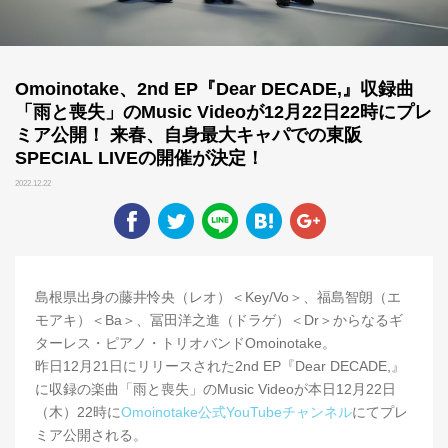
Omoinotake、2nd EP『Dear DECADE,』収録曲
「雨と喪失」のMusic Videoが12月22日22時にプレ
ミア公開！ 来春、自身最大キャパでの東阪
SPECIAL LIVEの開催が決定！
2022.12.22
島根県出身の藤井怜央（レオ）＜Key/Vo＞、福島智朗（エ
モアキ）＜Ba＞、冨田洋之進（ドラゲ）＜Dr＞からなるギ
ターレス・ピアノ・トリオバンドOmoinotake。
昨日12月21日にリリースされた2nd EP『Dear DECADE,』
に収録の楽曲「雨と喪失」のMusic Videoが本日12月22日
（木）22時に
Omoinotake公式YouTubeチャンネル
にてプレ
ミア公開される。