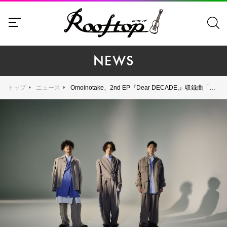
NEWS
トップ
ニュース
Omoinotake、2nd EP『Dear DECADE,』収録曲「雨と喪失」のMusic Videoが12月22日22時にプレミア公開！ 来春、自身最大キャパでの東阪SPECIAL LIVEの開催が決定！