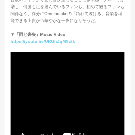
増し、何度も足を運んでいるファンも、初めて観るファンも
関係なく、存分にOmoinotakeの「踊れて泣ける」音楽を堪
能できる上質かつ華やかな一夜になりそうだ。
▼「雨と喪失」Music Video
https://youtu.be/URGhZqM9Etk