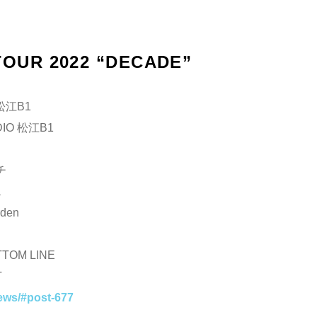
TOUR 2022 “DECADE”
松江B1
IO 松江B1
チ
a
den
OM LINE
T
ews/#post-677