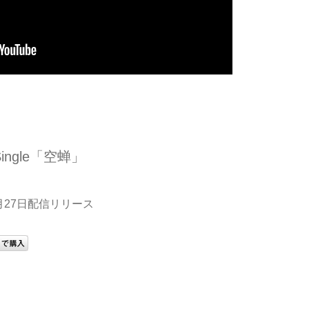
l Single「空蝉」
7月27日配信リリース