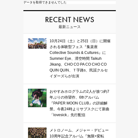
データを取得できませんでした
RECENT NEWS
最新ニュース
10月24日（土）と25日（日）に開催
される体験型フェス『集楽座
Collective Sounds & Cultures』に
Summer Eye、滞空時間 Taikuh
Jikang、CHO CO PA CO CHO CO
QUIN QUIN、Ｔ字路s、民謡クルセ
イダーズらが出演
おやすみホログラムの2人が放つ約7
年ぶりの待望作、6thアルバム
『PAPER MOON CLUB』の詳細解
禁。今夜24時よりサブスクにて新曲
「lovesick」先行配信
メトロノーム、メジャー・デビュー
10周年記念アルバム『無限×変転