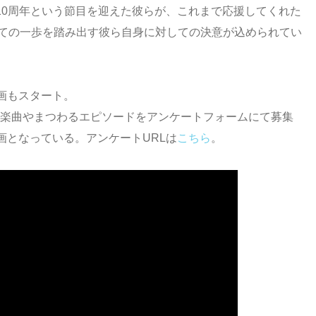
成10周年という節目を迎えた彼らが、これまで応援してくれた
けての一歩を踏み出す彼ら自身に対しての決意が込められてい
画もスタート。
keの楽曲やまつわるエピソードをアンケートフォームにて募集
画となっている。アンケートURLは
こちら
。