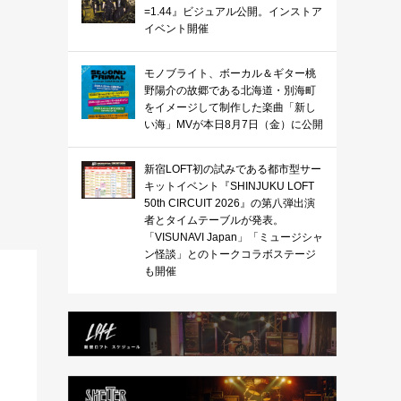
=1.44』ビジュアル公開。インストア
イベント開催
モノブライト、ボーカル＆ギター桃
野陽介の故郷である北海道・別海町
をイメージして制作した楽曲「新し
い海」MVが本日8月7日（金）に公開
新宿LOFT初の試みである都市型サー
キットイベント『SHINJUKU LOFT
50th CIRCUIT 2026』の第八弾出演
者とタイムテーブルが発表。
「VISUNAVI Japan」「ミュージシャ
ン怪談」とのトークコラボステージ
も開催