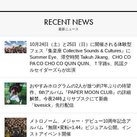
RECENT NEWS
最新ニュース
10月24日（土）と25日（日）に開催される体験型
フェス『集楽座 Collective Sounds & Cultures』に
Summer Eye、滞空時間 Taikuh Jikang、CHO CO
PA CO CHO CO QUIN QUIN、Ｔ字路s、民謡ク
ルセイダーズらが出演
おやすみホログラムの2人が放つ約7年ぶりの待望
作、6thアルバム『PAPER MOON CLUB』の詳細
解禁。今夜24時よりサブスクにて新曲
「lovesick」先行配信
メトロノーム、メジャー・デビュー10周年記念ア
ルバム『無限×変転=1.44』ビジュアル公開。イン
ストアイベント開催