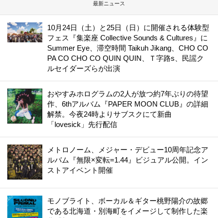
最新ニュース
10月24日（土）と25日（日）に開催される体験型
フェス『集楽座 Collective Sounds & Cultures』に
Summer Eye、滞空時間 Taikuh Jikang、CHO CO
PA CO CHO CO QUIN QUIN、Ｔ字路s、民謡ク
ルセイダーズらが出演
おやすみホログラムの2人が放つ約7年ぶりの待望
作、6thアルバム『PAPER MOON CLUB』の詳細
解禁。今夜24時よりサブスクにて新曲
「lovesick」先行配信
メトロノーム、メジャー・デビュー10周年記念ア
ルバム『無限×変転=1.44』ビジュアル公開。イン
ストアイベント開催
モノブライト、ボーカル＆ギター桃野陽介の故郷
である北海道・別海町をイメージして制作した楽