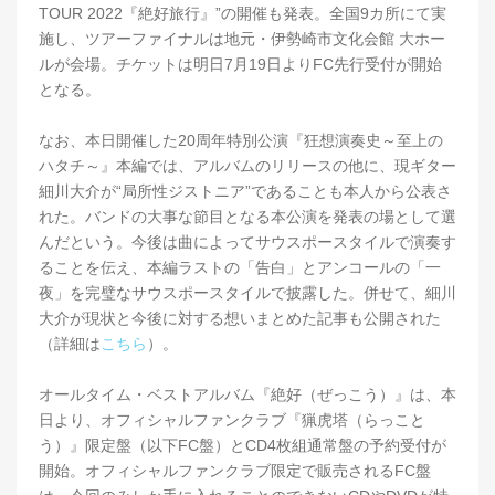
TOUR 2022『絶好旅行』”の開催も発表。全国9カ所にて実
施し、ツアーファイナルは地元・伊勢崎市文化会館 大ホー
ルが会場。チケットは明日7月19日よりFC先行受付が開始
となる。
なお、本日開催した20周年特別公演『狂想演奏史～至上の
ハタチ～』本編では、アルバムのリリースの他に、現ギター
細川大介が“局所性ジストニア”であることも本人から公表さ
れた。バンドの大事な節目となる本公演を発表の場として選
んだという。今後は曲によってサウスポースタイルで演奏す
ることを伝え、本編ラストの「告白」とアンコールの「一
夜」を完璧なサウスポースタイルで披露した。併せて、細川
大介が現状と今後に対する想いまとめた記事も公開された
（詳細は
こちら
）。
オールタイム・ベストアルバム『絶好（ぜっこう）』は、本
日より、オフィシャルファンクラブ『猟虎塔（らっこと
う）』限定盤（以下FC盤）とCD4枚組通常盤の予約受付が
開始。オフィシャルファンクラブ限定で販売されるFC盤