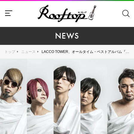
NEWS
トップ
ニュース
LACCO TOWER、オールタイム・ベストアルバム『絶好（ぜっこう）』を12月7日（水）に発売決定！ 第1弾先行配信として「藍染（あいぞめ）」（Re-Recording）を8月10日（水）に配信決定！ さらにLACCO TOWER 20th TOUR 2022『絶好旅行』の開催も発表！