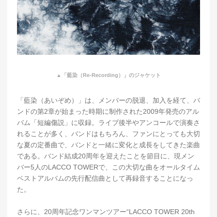
▲「藍染（Re-Recording）」のジャケット
「藍染（あいぞめ）」は、メンバーの脱退、加入を経て、バ
ンドの第2章が始まった時期に制作された2009年発売のアル
バム「短編傷説」に収録。ライブ後半やアンコールで演奏さ
れることが多く、バンドはもちろん、ファンにとっても大切
な夏の定番曲で、バンドと一緒に変化と成長をしてきた楽曲
である。バンド結成20周年を迎えたことを節目に、現メン
バー5人のLACCO TOWERで、この大切な曲をオールタイム
ベストアルバムの先行配信曲として再録音することになっ
た。
さらに、20周年記念ワンマンツアー“LACCO TOWER 20th