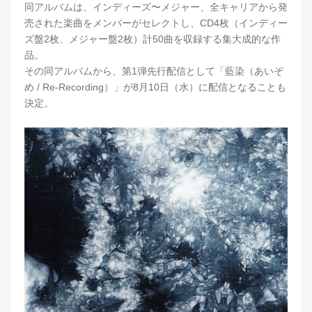
同アルバムは、インディーズ〜メジャー、全キャリアから発
売された楽曲をメンバーがセレクトし、CD4枚（インディー
ズ盤2枚、メジャー盤2枚）計50曲を収録する集大成的な作
品。
その同アルバムから、第1弾先行配信として「藍染（あいぞ
め / Re-Recording）」が8月10日（水）に配信となることも
決定。