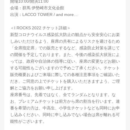
開場10:00/開演11:00
会場：群馬 伊勢崎市文化会館
出演：LACCO TOWER / and more…
＜I ROCKS 2022 チケット詳細＞
新型コロナウイルス感染拡大防止の観点から安全安心にお楽
しみいただけるよう、座席の共有によるリスクを避けるため
「全席指定席」での販売とするなど、感染防止対策を講じて
の開催を予定しております。また、今後の感染拡大状況によ
っては、政府や自治体の指導に従い、座席の変更などお願い
する可能性もございますので予めご了承ください。チケット
販売概要およびご来場に際しての各種注意事項をご確認いた
だき、ご同意の上でチケットを購入いただきますよう、ご理
解とご協力をお願い申し上げます。
座席番号は、先着ではなく、全てランダムとなります。な
お、プレミアムチケットは前方から席の割当を行います。連
番を希望の方は、中高生、小学生チケットなども同時にお申
し込みください。同時に申し込みでない場合は席が離れる可
能性がございます。