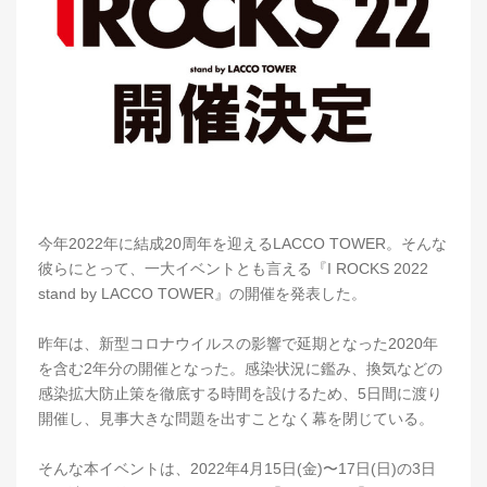
今年2022年に結成20周年を迎えるLACCO TOWER。​​そんな
彼らにとって、一大イベントとも言える『I ROCKS 2022
stand by LACCO TOWER』の開催を発表した。
昨年は、新型コロナウイルスの影響で延期となった2020年
を含む2年分の開催となった。感染状況に鑑み、換気などの
感染拡大防止策を徹底する時間を設けるため、5日間に渡り
開催し、見事大きな問題を出すことなく幕を閉じている。
そんな本イベントは、2022年4月15日(金)〜17日(日)の3日