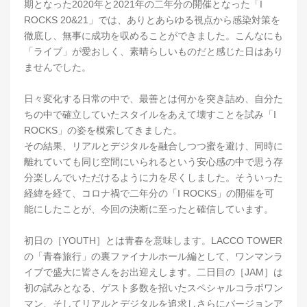
期となった2020年と2021年の二年分の開催となった「I
ROCKS 20&21」では、ありとあらゆる視点から感染対策を
徹底し、無事に成功を収めることができました。こんなにも
「ライブ」が愛おしく、素晴らしいものだと感じた日はあり
ませんでした。
日々変化する日常の中で、最善とは何かを突き詰め、自分た
ちの中で確立していたスタイルをあえて壊すことを試み「I
ROCKS」の姿を模索してきました。
その結果、リアルとデジタルを融合しつつ蜜を避け、同時に
離れていても同じ空間にいられるという安心感の中で思う存
分楽しんでいただけるように力を尽くしました。そういった
経緯を経て、コロナ禍で二年分の「I ROCKS」の開催を可
能にしたことが、今回の決断に至ったと確信しています。
初日の［YOUTH］とは青春を意味します。LACCO TOWER
の「青春旅行」の裏ファイナルホール編として、ワンマンラ
イブで盛大に皆さんをお出迎えします。二日目の［JAM］は
初の試みとなる、ゲスト多数を招いたスペシャルコラボワン
マン、そしてリアルとデジタルを追求しさらにバージョンア