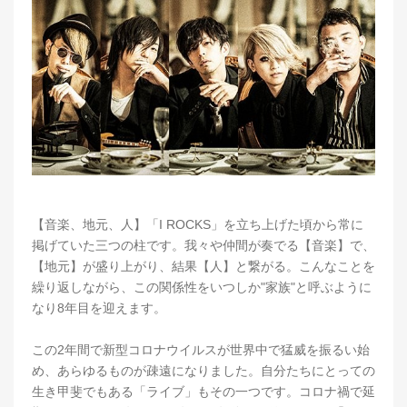
【音楽、地元、人】「I ROCKS」を立ち上げた頃から常に
掲げていた三つの柱です。我々や仲間が奏でる【音楽】で、
【地元】が盛り上がり、結果【人】と繋がる。こんなことを
繰り返しながら、この関係性をいつしか"家族"と呼ぶように
なり8年目を迎えます。
この2年間で新型コロナウイルスが世界中で猛威を振るい始
め、あらゆるものが疎遠になりました。自分たちにとっての
生き甲斐でもある「ライブ」もその一つです。コロナ禍で延