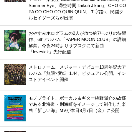
Summer Eye、滞空時間 Taikuh Jikang、CHO CO
PA CO CHO CO QUIN QUIN、Ｔ字路s、民謡ク
ルセイダーズらが出演
おやすみホログラムの2人が放つ約7年ぶりの待望
作、6thアルバム『PAPER MOON CLUB』の詳細
解禁。今夜24時よりサブスクにて新曲
「lovesick」先行配信
メトロノーム、メジャー・デビュー10周年記念ア
ルバム『無限×変転=1.44』ビジュアル公開。イン
ストアイベント開催
モノブライト、ボーカル＆ギター桃野陽介の故郷
である北海道・別海町をイメージして制作した楽
曲「新しい海」MVが本日8月7日（金）に公開