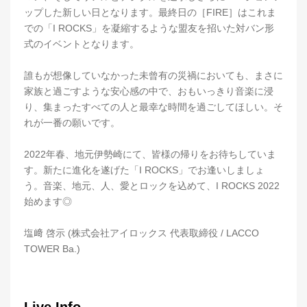
ップした新しい日となります。最終日の［FIRE］はこれま
での「I ROCKS」を凝縮するような盟友を招いた対バン形
式のイベントとなります。
誰もが想像していなかった未曾有の災禍においても、まさに
家族と過ごすような安心感の中で、おもいっきり音楽に浸
り、集まったすべての人と最幸な時間を過ごしてほしい。そ
れが一番の願いです。
2022年春、地元伊勢崎にて、皆様の帰りをお待ちしていま
す。新たに進化を遂げた「I ROCKS」でお逢いしましょ
う。音楽、地元、人、愛とロックを込めて、I ROCKS 2022
始めます◎
塩﨑 啓示 (株式会社アイロックス 代表取締役 / LACCO
TOWER Ba.)
Live Info.