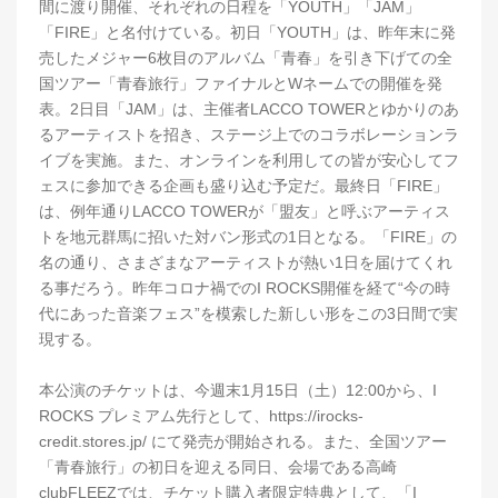
間に渡り開催、それぞれの日程を「YOUTH」「JAM」
「FIRE」と名付けている。初日「YOUTH」は、昨年末に発
売したメジャー6枚目のアルバム「青春」を引き下げての全
国ツアー「青春旅行」ファイナルとWネームでの開催を発
表。2日目「JAM」は、主催者LACCO TOWERとゆかりのあ
るアーティストを招き、ステージ上でのコラボレーションラ
イブを実施。また、オンラインを利用しての皆が安心してフ
ェスに参加できる企画も盛り込む予定だ。最終日「FIRE」
は、例年通りLACCO TOWERが「盟友」と呼ぶアーティス
トを地元群馬に招いた対バン形式の1日となる。「FIRE」の
名の通り、さまざまなアーティストが熱い1日を届けてくれ
る事だろう。昨年コロナ禍でのI ROCKS開催を経て“今の時
代にあった音楽フェス”を模索した新しい形をこの3日間で実
現する。
本公演のチケットは、今週末1月15日（土）12:00から、I
ROCKS プレミアム先行として、https://irocks-
credit.stores.jp/ にて発売が開始される。また、全国ツアー
「青春旅行」の初日を迎える同日、会場である高崎
clubFLEEZでは、チケット購入者限定特典として、「I