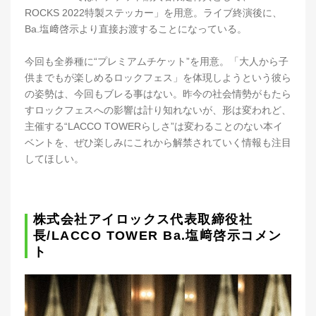
ROCKS 2022特製ステッカー」を用意。ライブ終演後に、
Ba.塩﨑啓示より直接お渡することになっている。
今回も全券種に“プレミアムチケット”を用意。「大人から子
供までもが楽しめるロックフェス」を体現しようという彼ら
の姿勢は、今回もブレる事はない。昨今の社会情勢がもたら
すロックフェスへの影響は計り知れないが、形は変われど、
主催する“LACCO TOWERらしさ”は変わることのない本イ
ベントを、ぜひ楽しみにこれから解禁されていく情報も注目
してほしい。
株式会社アイロックス代表取締役社
長/LACCO TOWER Ba.塩﨑啓示コメン
ト