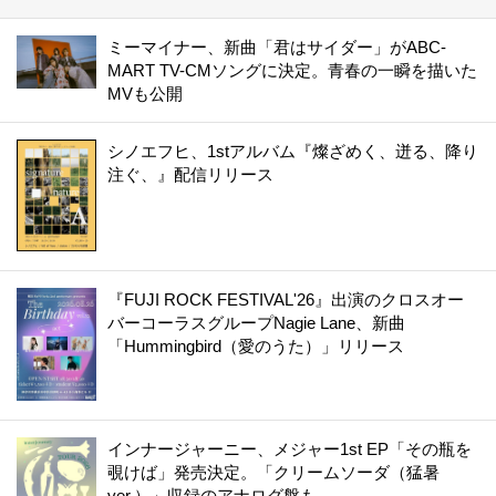
ミーマイナー、新曲「君はサイダー」がABC-
MART TV-CMソングに決定。青春の一瞬を描いた
MVも公開
シノエフヒ、1stアルバム『燦ざめく、迸る、降り
注ぐ、』配信リリース
『FUJI ROCK FESTIVAL'26』出演のクロスオー
バーコーラスグループNagie Lane、新曲
「Hummingbird（愛のうた）」リリース
インナージャーニー、メジャー1st EP「その瓶を
覗けば」発売決定。「クリームソーダ（猛暑
ver.）」収録のアナログ盤も