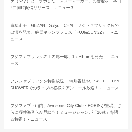
ケ（Key.）とコラボした「スターマーカー」の音源を、本日
2曲同時配信リリース！ - ニュース
青葉市子、GEZAN、Salyu、CHAI、フジファブリックらの
出演を発表、絶景キャンプフェス「FUJI&SUN'22」！ - ニ
ュース
フジファブリックの山内総一郎、1st Albumを発売！ - ニュ
ース
フジファブリックを特集放送！ 特別番組や、SWEET LOVE
SHOWERでのライブの模様をアンコール放送！ - ニュース
フジファブ・山内、Awesome City Club・PORINが登場、さ
らに櫻井海音らが鼎談も！ミュージシャンが「20歳」を語
る特番！ - ニュース