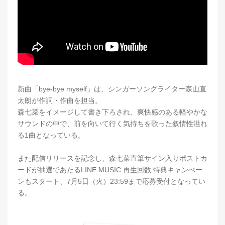
新曲「bye-bye myself」は、シンガーソングライター森山直
太朗が作詞・作曲を担当。
森七菜をイメージして書き下ろされ、爽快感のある軽やかな
サウンドの中で、前を向いて行く気持ちを歌った叙情性溢れ
る1曲となっている。
また配信リリースを記念し、森七菜直筆サイン入りポストカ
ードが抽選であたるLINE MUSIC 再生回数 特典キャンぺー
ンもスタート、7月5日（火）23:59まで応募受付となってい
る。