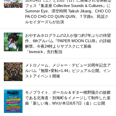
10月24日（土）と25日（日）に開催される体験型
フェス『集楽座 Collective Sounds & Cultures』に
Summer Eye、滞空時間 Taikuh Jikang、CHO CO
PA CO CHO CO QUIN QUIN、Ｔ字路s、民謡ク
ルセイダーズらが出演
おやすみホログラムの2人が放つ約7年ぶりの待望
作、6thアルバム『PAPER MOON CLUB』の詳細
解禁。今夜24時よりサブスクにて新曲
「lovesick」先行配信
メトロノーム、メジャー・デビュー10周年記念ア
ルバム『無限×変転=1.44』ビジュアル公開。イン
ストアイベント開催
モノブライト、ボーカル＆ギター桃野陽介の故郷
である北海道・別海町をイメージして制作した楽
曲「新しい海」MVが本日8月7日（金）に公開