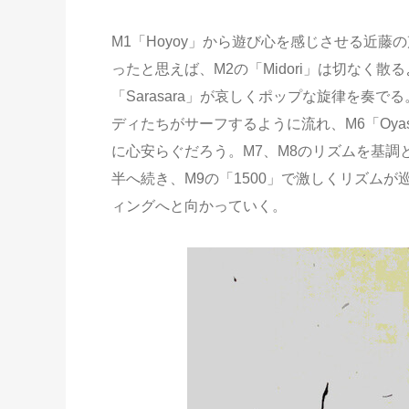
M1「Hoyoy」から遊び心を感じさせる近
ったと思えば、M2の「Midori」は切なく
「Sarasara」が哀しくポップな旋律を奏で
ディたちがサーフするように流れ、M6「Oy
に心安らぐだろう。M7、M8のリズムを基調
半へ続き、M9の「1500」で激しくリズムが
ィングへと向かっていく。