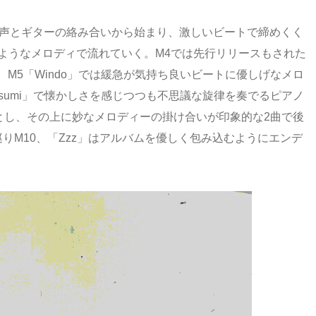
藤の声とギターの絡み合いから始まり、激しいビートで締めくく
散るようなメロディで流れていく。M4では先行リリースもされた
る。M5「Windo」では緩急が気持ち良いビートに優しげなメロ
asumi」で懐かしさを感じつつも不思議な旋律を奏でるピアノ
とし、その上に妙なメロディーの掛け合いが印象的な2曲で後
巡りM10、「Zzz」はアルバムを優しく包み込むようにエンデ