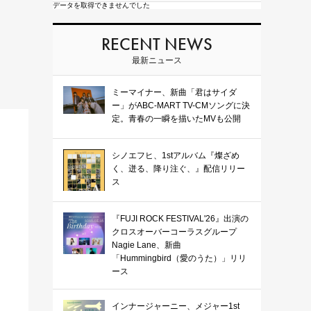
データを取得できませんでした
RECENT NEWS
最新ニュース
ミーマイナー、新曲「君はサイダ
ー」がABC-MART TV-CMソングに決
定。青春の一瞬を描いたMVも公開
シノエフヒ、1stアルバム『燦ざめ
く、迸る、降り注ぐ、』配信リリー
ス
『FUJI ROCK FESTIVAL'26』出演の
クロスオーバーコーラスグループ
Nagie Lane、新曲
「Hummingbird（愛のうた）」リリ
ース
インナージャーニー、メジャー1st