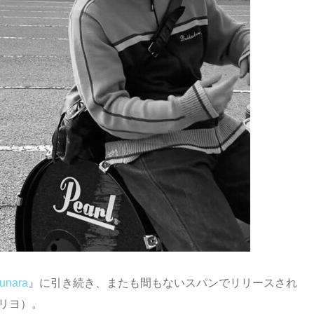
unara
』に引き続き、またも間もないスパンでリリースされ
コロリヨ）。