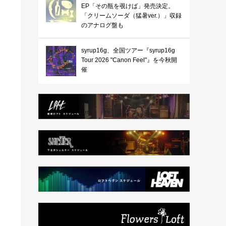
EP「その瓶を覗けば」発売決定。
「クリームソーダ（猛暑ver.）」収録
のアナログ盤も
syrup16g、全国ツアー『syrup16g
Tour 2026 "Canon Feel"』を今秋開
催