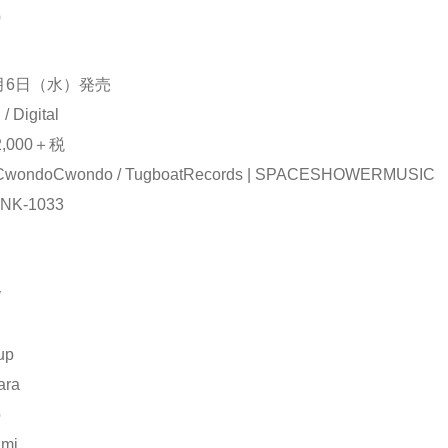
o
7月6日（水）発売
Digital
,000＋税
ndoCwondo / TugboatRecords | SPACESHOWERMUSIC
K-1033
】
y
up
ara
o
umi