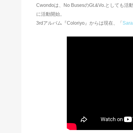
Cwondoは、No BusesのGt.&Vo.と
に活動開始。
3rdアルバム『Coloriyo』からは現在、「
Sara