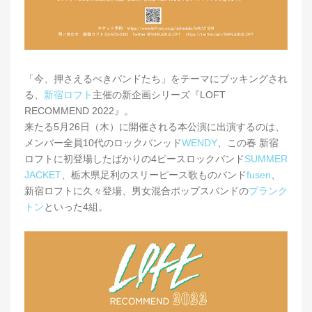
「今、押さえるべきバンドたち」をテーマにブッキングされ
る、
新宿ロフト
主催の新企画シリーズ『LOFT
RECOMMEND 2022』。
来たる5月26日（木）に開催される本公演に出演するのは、
メンバー全員10代のロックバンッド
WENDY
、この春 新宿
ロフトに初登場したばかりの4ピースロックバンド
SUMMER
JACKET
、栃木県足利のスリーピース歌ものバンド
fusen
、
新宿ロフトに久々登場、男女混合ポップスバンドの
プランク
トン
といった4組。