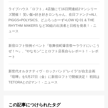
ライブハウス「ロフト」4店舗にて16日間連続2マンシリー
ズ開催！ 笑い飯×好き好きロンちゃん、在日ファンク×ALI、
PIGGS×POLYSICS、どぶろっかーず×LOW IQ 01 & THE
RHYTHM MAKERS など30組の出演者と日程を発表！ - ニ
ュース
新宿ロフト恒例イベント『歌舞伎町爆音祭〜ラウドにいこう
ぜ！〜』、"やなモン"ことロフト店長自らレポート！ - レポ
ート
新世代オルタナティヴ・ロックバンド"レイラ"が自主企画
『喧嘩』を5月27日（金）に新宿ロフトで開催決定！ 初回は
TETORAとの2マン！ - ニュース
この記事につけられたタグ