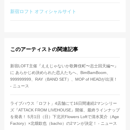
新宿ロフト オフィシャルサイト
このアーティストの関連記事
新宿LOFT主催『ええじゃないか歌舞伎町〜志士回天編〜』
に あらかじめ決められた恋人たちへ、BimBamBoom、
999999999、RAY（BAND SET）、MOP of HEADが出演！
- ニュース
ライブハウス「ロフト」4店舗にて16日間連続2マンシリー
ズ『ATTACK FROM LIVEHOUSE』開催、最終ラインナップ
を発表！ 5月1日（日）下北沢Flowers Loftで清水英介（Age
Factory）×北畑欽也（bacho）の2マンが決定！ - ニュース