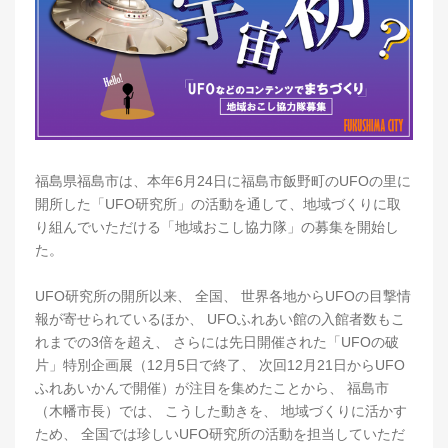
福島県福島市は、本年6月24日に福島市飯野町のUFOの里に
開所した「UFO研究所」の活動を通して、地域づくりに取
り組んでいただける「地域おこし協力隊」の募集を開始し
た。
UFO研究所の開所以来、 全国、 世界各地からUFOの目撃情
報が寄せられているほか、 UFOふれあい館の入館者数もこ
れまでの3倍を超え、 さらには先日開催された「UFOの破
片」特別企画展（12月5日で終了、 次回12月21日からUFO
ふれあいかんで開催）が注目を集めたことから、 福島市
（木幡市長）では、 こうした動きを、 地域づくりに活かす
ため、 全国では珍しいUFO研究所の活動を担当していただ