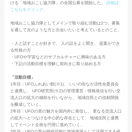
ける「地域おこし協力隊」の全国公募を開始した。
詳細は
こちらをクリック。
地域おこし協力隊としてメインで取り組む活動は2つ。募集
を通して次のような方と出会いたいと考えているとのこと。
・人と話すことが好きで、 人の話をよく聞き、 提案ができ
る性格の方
・UFOや宇宙などのサブカルチャーに興味のある方
・下記の活動目標を理解し前向きに取り組める方
「活動目標」
1年目：UFOふれあい館(※1)、 いいの街なか活性化委員会
と連携し、 UFO研究所(※2)の管理運営・情報発信を行い交
流人口の拡大の補助を行いながら、 地域住民との信頼関係
を醸成していく。
2年目：UFOの里の魅力を国内外に発信し、 更なる交流人口
の拡大へとつなげる中心的な存在として、 地域住民と連携
してイベント企画を円滑に進めていく。
3年目：UFOの里が持続可能な地域資源として活用できる経