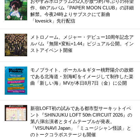
おやすみホログラムの2人が放つ約7年ぶりの待望
作、6thアルバム『PAPER MOON CLUB』の詳細
解禁。今夜24時よりサブスクにて新曲
「lovesick」先行配信
メトロノーム、メジャー・デビュー10周年記念ア
ルバム『無限×変転=1.44』ビジュアル公開。イン
ストアイベント開催
モノブライト、ボーカル＆ギター桃野陽介の故郷
である北海道・別海町をイメージして制作した楽
曲「新しい海」MVが本日8月7日（金）に公開
新宿LOFT初の試みである都市型サーキットイベ
ント『SHINJUKU LOFT 50th CIRCUIT 2026』の
第八弾出演者とタイムテーブルが発表。
「VISUNAVI Japan」「ミュージシャン怪談」と
のトークコラボステージも開催