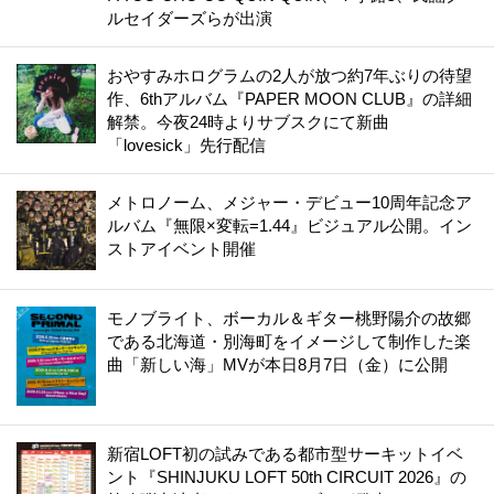
ルセイダーズらが出演
おやすみホログラムの2人が放つ約7年ぶりの待望
作、6thアルバム『PAPER MOON CLUB』の詳細
解禁。今夜24時よりサブスクにて新曲
「lovesick」先行配信
メトロノーム、メジャー・デビュー10周年記念ア
ルバム『無限×変転=1.44』ビジュアル公開。イン
ストアイベント開催
モノブライト、ボーカル＆ギター桃野陽介の故郷
である北海道・別海町をイメージして制作した楽
曲「新しい海」MVが本日8月7日（金）に公開
新宿LOFT初の試みである都市型サーキットイベ
ント『SHINJUKU LOFT 50th CIRCUIT 2026』の