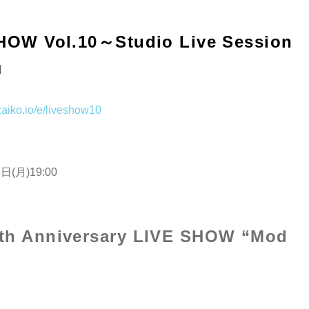
OW Vol.10～Studio Live Session
」
.zaiko.io/e/liveshow10
月)19:00
h Anniversary LIVE SHOW “Mod