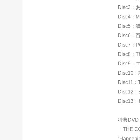
Disc3
Disc4：M
Disc5：
Disc6：
Disc7：
Disc8：
Disc9：
Disc10
Disc1
Disc1
Disc1
特典DVD
「THE CO
“Happeni