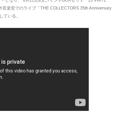
ヤーとなり、 6月2日(水)に7インチBOXセット「13 VINYL
堂でのライブ「THE COLLECTORS 35th Anniversary
を発表している。