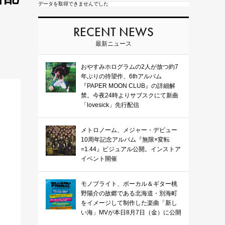
データを取得できませんでした
RECENT NEWS
最新ニュース
おやすみホログラムの2人が放つ約7
年ぶりの待望作、6thアルバム
『PAPER MOON CLUB』の詳細解
禁。今夜24時よりサブスクにて新曲
「lovesick」先行配信
メトロノーム、メジャー・デビュー
10周年記念アルバム『無限×変転
=1.44』ビジュアル公開。インストア
イベント開催
モノブライト、ボーカル＆ギター桃
野陽介の故郷である北海道・別海町
をイメージして制作した楽曲「新し
い海」MVが本日8月7日（金）に公開