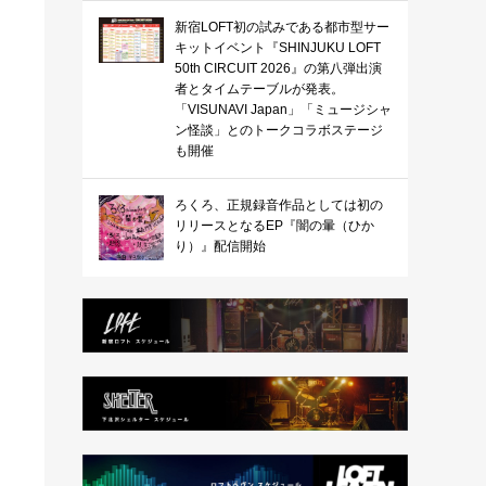
新宿LOFT初の試みである都市型サー
キットイベント『SHINJUKU LOFT
50th CIRCUIT 2026』の第八弾出演
者とタイムテーブルが発表。
「VISUNAVI Japan」「ミュージシャ
ン怪談」とのトークコラボステージ
も開催
ろくろ、正規録音作品としては初の
リリースとなるEP『闇の暈（ひか
り）』配信開始