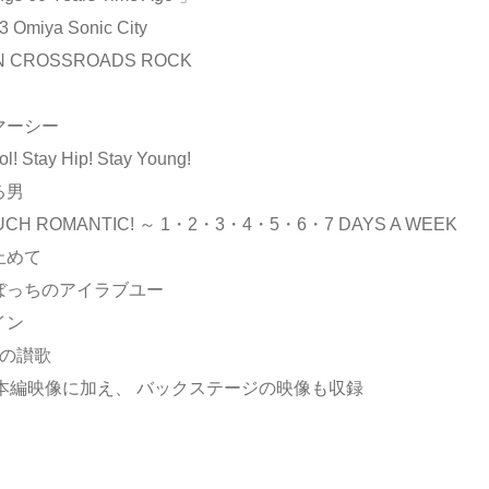
3 Omiya Sonic City
ON CROSSROADS ROCK
マーシー
ol! Stay Hip! Stay Young!
る男
MUCH ROMANTIC! ～ 1・2・3・4・5・6・7 DAYS A WEEK
止めて
りぼっちのアイラブユー
イン
ちの讃歌
本編映像に加え、 バックステージの映像も収録