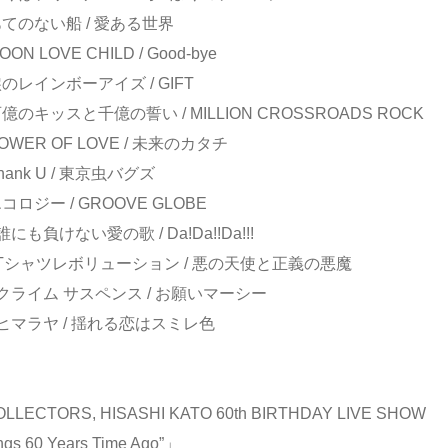
：あてのない船 / 愛ある世界
OON LOVE CHILD / Good-bye
涙のレインボーアイズ / GIFT
百億のキッスと千億の誓い / MILLION CROSSROADS ROCK
POWER OF LOVE / 未来のカタチ
Thank U / 東京虫バグズ
エコロジー / GROOVE GLOBE
：誰にも負けない愛の歌 / Da!Da!!Da!!!
1：Tシャツレボリューション / 悪の天使と正義の悪魔
2：クライム サスペンス / お願いマーシー
3：ヒマラヤ / 揺れる恋はスミレ色
LLECTORS, HISASHI KATO 60th BIRTHDAY LIVE SHOW
ngs 60 Years Time Ago”」