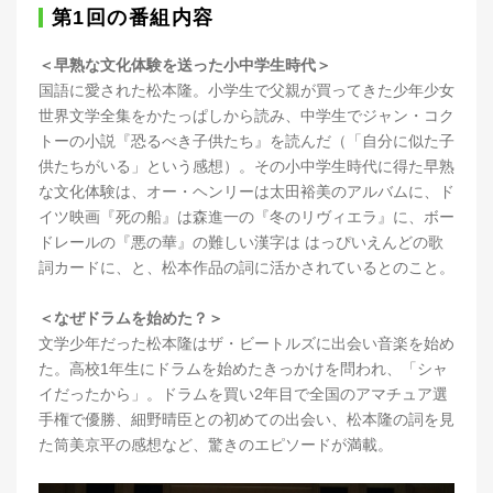
第1回の番組内容
＜早熟な文化体験を送った小中学生時代＞
国語に愛された松本隆。小学生で父親が買ってきた少年少女
世界文学全集をかたっぱしから読み、中学生でジャン・コク
トーの小説『恐るべき子供たち』を読んだ（「自分に似た子
供たちがいる」という感想）。その小中学生時代に得た早熟
な文化体験は、オー・ヘンリーは太田裕美のアルバムに、ド
イツ映画『死の船』は森進一の『冬のリヴィエラ』に、ボー
ドレールの『悪の華』の難しい漢字は はっぴいえんどの歌
詞カードに、と、松本作品の詞に活かされているとのこと。
＜なぜドラムを始めた？＞
文学少年だった松本隆はザ・ビートルズに出会い音楽を始め
た。高校1年生にドラムを始めたきっかけを問われ、「シャ
イだったから」。ドラムを買い2年目で全国のアマチュア選
手権で優勝、細野晴臣との初めての出会い、松本隆の詞を見
た筒美京平の感想など、驚きのエピソードが満載。