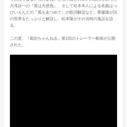
大滝詠一の『君は天然色』、そして松本本人による名曲はっ
ぴいえんどの『風をあつめて』の歌詞解説など。齋藤隆が詞
の世界をたっぷりと解説し、松本隆がその当時の逸話を語
る。
この度、『風街ちゃんねる』第1回のトレーラー動画が公開
された。