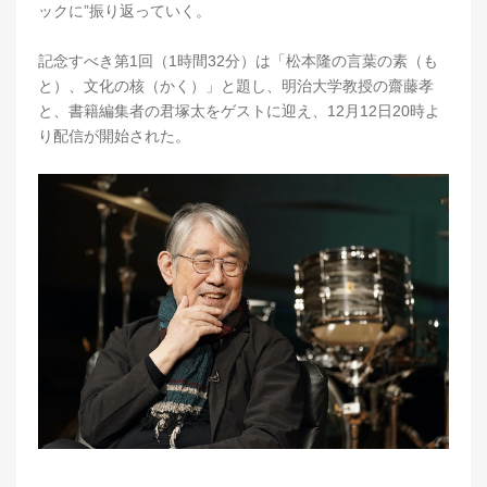
ックに”振り返っていく。
記念すべき第1回（1時間32分）は「松本隆の言葉の素（も
と）、文化の核（かく）」と題し、明治大学教授の齋藤孝
と、書籍編集者の君塚太をゲストに迎え、12月12日20時よ
り配信が開始された。