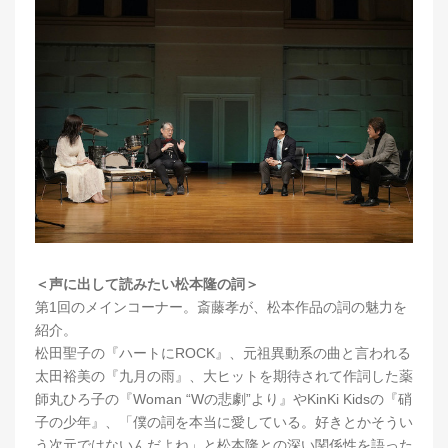
＜声に出して読みたい松本隆の詞＞
第1回のメインコーナー。斎藤孝が、松本作品の詞の魅力を
紹介。
松田聖子の『ハートにROCK』、元祖異動系の曲と言われる
太田裕美の『九月の雨』、大ヒットを期待されて作詞した薬
師丸ひろ子の『Woman “Wの悲劇”より』やKinKi Kidsの『硝
子の少年』、「僕の詞を本当に愛している。好きとかそうい
う次元ではないんだよね」と松本隆との深い関係性を語った