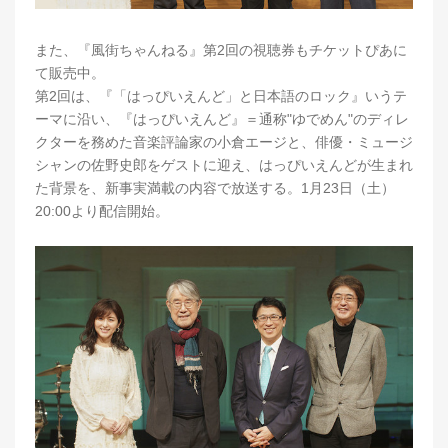
また、『風街ちゃんねる』第2回の視聴券もチケットぴあに
て販売中。
第2回は、『「はっぴいえんど」と日本語のロック』いうテ
ーマに沿い、『はっぴいえんど』＝通称"ゆでめん"のディレ
クターを務めた音楽評論家の小倉エージと、俳優・ミュージ
シャンの佐野史郎をゲストに迎え、はっぴいえんどが生まれ
た背景を、新事実満載の内容で放送する。1月23日（土）
20:00より配信開始。