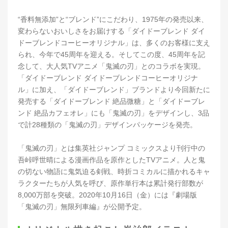
“香料無添加”と“ブレンド”にこだわり、1975年の発売以来、
変わらないおいしさをお届けする「ダイドーブレンド ダイ
ドーブレンドコーヒーオリジナル」は、多くのお客様に支え
られ、今年で45周年を迎える。そしてこの度、45周年を記
念して、大人気TVアニメ「鬼滅の刃」とのコラボを実現。
「ダイドーブレンド ダイドーブレンドコーヒーオリジナ
ル」に加え、「ダイドーブレンド」ブランドより今回新たに
発売する「ダイドーブレンド 絶品微糖」と「ダイドーブレ
ンド 絶品カフェオレ」にも「鬼滅の刃」をデザインし、3品
で計28種類の「鬼滅の刃」デザインパッケージを発売。
「鬼滅の刃」とは集英社ジャンプ コミックスより刊行中の
吾峠呼世晴による漫画作品を原作としたTVアニメ。人と鬼
の切ない物語に鬼気迫る剣戦、時折コミカルに描かれるキャ
ラクターたちが人気を呼び、原作単行本は累計発行部数が
8,000万部を突破。2020年10月16日（金）には『劇場版
「鬼滅の刃」無限列車編』が公開予定。