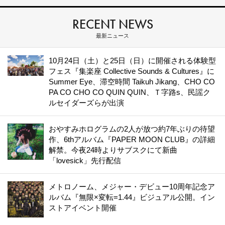
RECENT NEWS
最新ニュース
10月24日（土）と25日（日）に開催される体験型
フェス『集楽座 Collective Sounds & Cultures』に
Summer Eye、滞空時間 Taikuh Jikang、CHO CO
PA CO CHO CO QUIN QUIN、Ｔ字路s、民謡ク
ルセイダーズらが出演
おやすみホログラムの2人が放つ約7年ぶりの待望
作、6thアルバム『PAPER MOON CLUB』の詳細
解禁。今夜24時よりサブスクにて新曲
「lovesick」先行配信
メトロノーム、メジャー・デビュー10周年記念ア
ルバム『無限×変転=1.44』ビジュアル公開。イン
ストアイベント開催