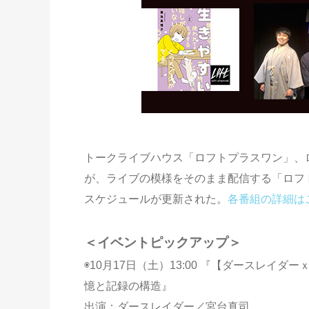
トークライブハウス「ロフトプラスワン」、
が、ライブの模様をそのまま配信する「ロフ
スケジュールが更新された。
各番組の詳細は
＜イベントピックアップ＞
◉10月17日（土）13:00 『【ダースレイダ
憶と記録の構造』
出演：ダースレイダー／宮台真司