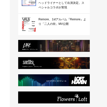
ヘッドライナーとして出演決定。ス
ペシャルコラボが実現
Reinore、1stアルバム『Reinore』よ
り「二人の街」MV公開