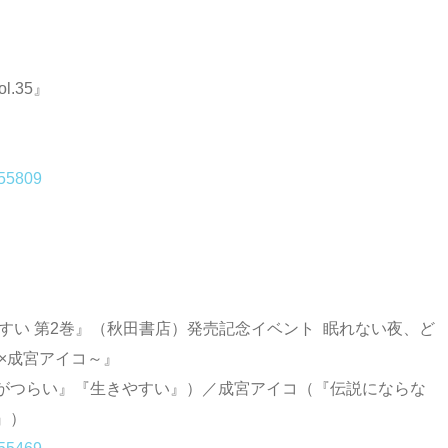
l.35』
155809
きやすい 第2巻』（秋田書店）発売記念イベント 眠れない夜、ど
×成宮アイコ～』
がつらい』『生きやすい』）／成宮アイコ（『伝説にならな
』）