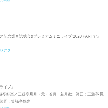
155469
リース記念爆音試聴会&プレミアムミニライブ”2020 PARTY”』
153712
クライブ』
遊亭好楽／三遊亭鳳月（元・若月 若月徹）師匠：三遊亭 鳳
）師匠：笑福亭鶴光