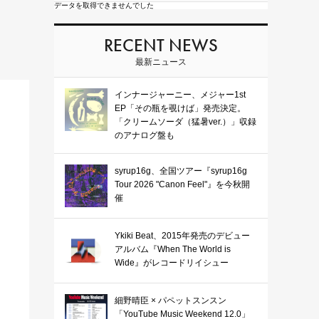
データを取得できませんでした
RECENT NEWS
最新ニュース
インナージャーニー、メジャー1st
EP「その瓶を覗けば」発売決定。
「クリームソーダ（猛暑ver.）」収録
のアナログ盤も
syrup16g、全国ツアー『syrup16g
Tour 2026 "Canon Feel"』を今秋開
催
Ykiki Beat、2015年発売のデビュー
アルバム『When The World is
Wide』がレコードリイシュー
細野晴臣 × パペットスンスン
「YouTube Music Weekend 12.0」