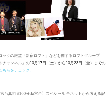
ロックの殿堂「新宿ロフト」などを擁するロフトグループ
トチャンネル」の
10月17日（土）から10月23日（金）
まで
の
こちらをチェック。
ーｘ宮台真司 #100分de宮台】スペシャル テネットから考える記