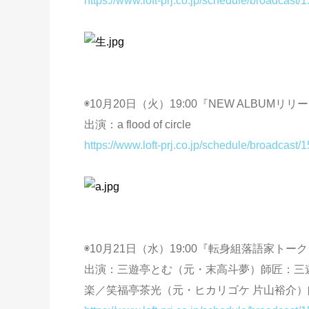
https://www.loft-prj.co.jp/schedule/broadcast/
◉10月20日（火）19:00『NEW ALBUMリ
出演：a flood of circle
https://www.loft-prj.co.jp/schedule/broadcast/
◉10月21日（水）19:00『転身組落語家トー
出演：三遊亭とむ（元・末高斗夢）師匠：三
楽／笑福亭茶光（元・ヒカリゴケ 片山裕介