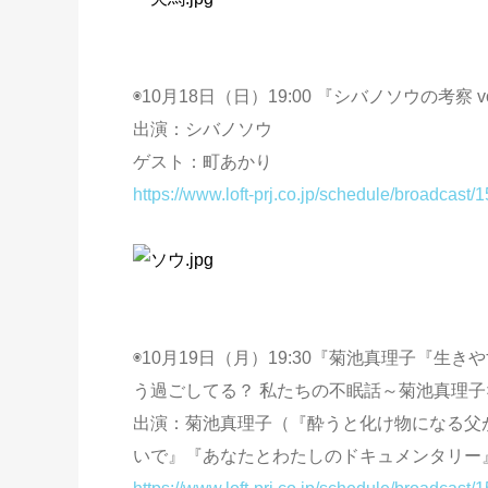
◉10月18日（日）19:00 『シバノソウの考察 vo
出演：シバノソウ
ゲスト：町あかり
https://www.loft-prj.co.jp/schedule/broadcast/
◉10月19日（月）19:30『菊池真理子『生
う過ごしてる？ 私たちの不眠話～菊池真理子
出演：菊池真理子（『酔うと化け物になる父
いで』『あなたとわたしのドキュメンタリー