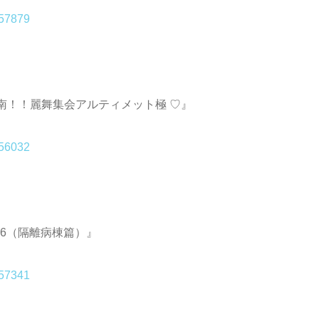
157879
♡ 湘南！！麗舞集会アルティメット極 ♡』
156032
.16（隔離病棟篇）』
157341