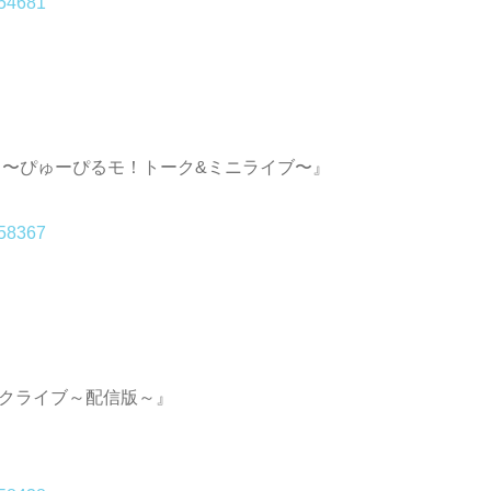
154681
ゅー！〜ぴゅーぴるモ！トーク&ミニライブ〜』
158367
トークライブ～配信版～』