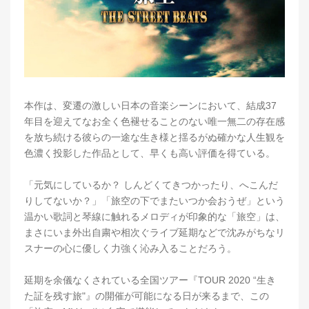
本作は、変遷の激しい日本の音楽シーンにおいて、結成37
年目を迎えてなお全く色褪せることのない唯一無二の存在感
を放ち続ける彼らの一途な生き様と揺るがぬ確かな人生観を
色濃く投影した作品として、早くも高い評価を得ている。
「元気にしているか？ しんどくてきつかったり、へこんだ
りしてないか？」「旅空の下でまたいつか会おうぜ」という
温かい歌詞と琴線に触れるメロディが印象的な「旅空」は、
まさにいま外出自粛や相次ぐライブ延期などで沈みがちなリ
スナーの心に優しく力強く沁み入ることだろう。
延期を余儀なくされている全国ツアー『TOUR 2020 “生き
た証を残す旅"』の開催が可能になる日が来るまで、この