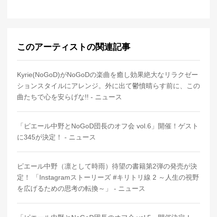
このアーティストの関連記事
Kyrie(NoGoD)がNoGoDの楽曲を癒し効果絶大なリラクゼー
ションスタイルにアレンジ。外に出て鬱憤晴らす前に、この
曲たちで心を安らげな!! - ニュース
「ピエール中野とNoGoD団長のオフ会 vol.6」開催！ゲスト
に345が決定！ - ニュース
ピエール中野（凛として時雨）待望の書籍第2弾の発売が決
定！ 「Instagramストーリーズ #キリトリ線 2 ～人生の視野
を広げるための思考の転換～」 - ニュース