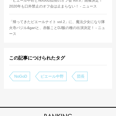
「ピエール中野とNoGoD団長のオフ会 vol.5」開催決定！
2020年も口外禁止のオフ会は止まらない！ - ニュース
「帰ってきたピエールナイト vol.2」に、魔法少女になり隊
火寺バジル&gariと、赤飯ことDJ飯の種の出演決定！ - ニュ
ース
この記事につけられたタグ
NoGoD
ピエール中野
団長