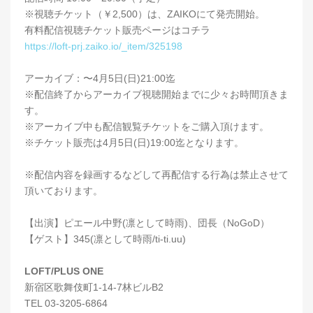
※視聴チケット（￥2,500）は、ZAIKOにて発売開始。
有料配信視聴チケット販売ページはコチラ
https://loft-prj.zaiko.io/_item/325198
アーカイブ：〜4月5日(日)21:00迄
※配信終了からアーカイブ視聴開始までに少々お時間頂きま
す。
※アーカイブ中も配信観覧チケットをご購入頂けます。
※チケット販売は4月5日(日)19:00迄となります。
※配信内容を録画するなどして再配信する行為は禁止させて
頂いております。
【出演】ピエール中野(凛として時雨)、団長（NoGoD）
【ゲスト】345(凛として時雨/ti-ti.uu)
LOFT/PLUS ONE
新宿区歌舞伎町1-14-7林ビルB2
TEL 03-3205-6864