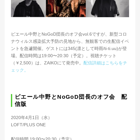
ピエール中野とNoGoD団長のオフ会vol.6ですが、新型コロ
ナウィルス感染拡大予防の見地から、無観客での生配信イベ
ントを急遽開催。ゲストには345(凛として時雨/ti-ti.uu)が登
場。配信時間は19:00〜20:30（予定）。視聴チケット
（￥2,500）は、ZAIKOにて発売中。
配信詳細はこちらをチ
ェック。
ピエール中野とNoGoD団長のオフ会 配
信版
2020年4月1日（水）
LOFT/PLUS ONE
配信時間 19:00〜20:30（予定）