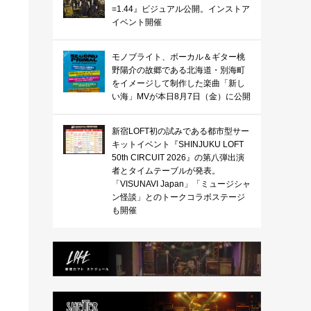
=1.44』ビジュアル公開。インストア
イベント開催
モノブライト、ボーカル＆ギター桃
野陽介の故郷である北海道・別海町
をイメージして制作した楽曲「新し
い海」MVが本日8月7日（金）に公開
新宿LOFT初の試みである都市型サー
キットイベント『SHINJUKU LOFT
50th CIRCUIT 2026』の第八弾出演
者とタイムテーブルが発表。
「VISUNAVI Japan」「ミュージシャ
ン怪談」とのトークコラボステージ
も開催