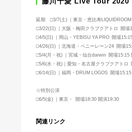
藤川千愛 Live Tour 2020
延期 □3/7(土) ｜東京・恵比寿LIQUIDROOM 
□3/22(日) ｜大阪・梅田クラブクアトロ 開場15:
□4/5(日) ｜岡山・YEBISU YA PRO 開場15:15
□4/26(日) ｜北海道・ペニーレーン24 開場15:1
□5/4(月・祝) ｜宮城・仙台darwin 開場15:15 
□5/6(水・祝)｜愛知・名古屋クラブクアトロ 開場1
□6/14(日) ｜福岡・DRUM LOGOS 開場15:15
☆特別公演
□6/5(金) ｜東京・ 開場18:30 開演19:30
関連リンク