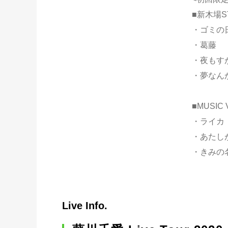
■新木場ST
・ゴミの
・葛藤
・夜もす
・夢なん
■MUSIC 
・ライカ
・あたし
・きみの
Live Info.