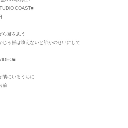
UDIO COAST■
日
がら君を思う
かじゃ飯は喰えないと誰かのせいにして
VIDEO■
が隣にいるうちに
名前