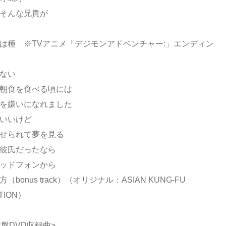
もそんな兄貴が
しさは種 ※TVアニメ「デジモンアドベンチャー:」エンディン
じない
した朝食を食べる頃には
なたを嫌いになれました
にいいけど
寄せられて夢を見る
が彼氏だったなら
ヘッドフォンから
方（bonus track）（オリジナル：ASIAN KUNG-FU
TION）
盤DVD収録曲>