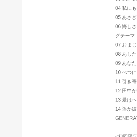
04 私に
05 あさぎ
06 悔
グテーマ
07 おま
08 あ
09 あ
10 べつ
11 引き
12 田中
13 愛は
14 遥か彼
GENERA
<初回限定