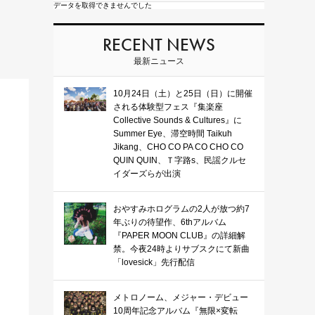
データを取得できませんでした
RECENT NEWS
最新ニュース
10月24日（土）と25日（日）に開催
される体験型フェス『集楽座
Collective Sounds & Cultures』に
Summer Eye、滞空時間 Taikuh
Jikang、CHO CO PA CO CHO CO
QUIN QUIN、Ｔ字路s、民謡クルセ
イダーズらが出演
おやすみホログラムの2人が放つ約7
年ぶりの待望作、6thアルバム
『PAPER MOON CLUB』の詳細解
禁。今夜24時よりサブスクにて新曲
「lovesick」先行配信
メトロノーム、メジャー・デビュー
10周年記念アルバム『無限×変転