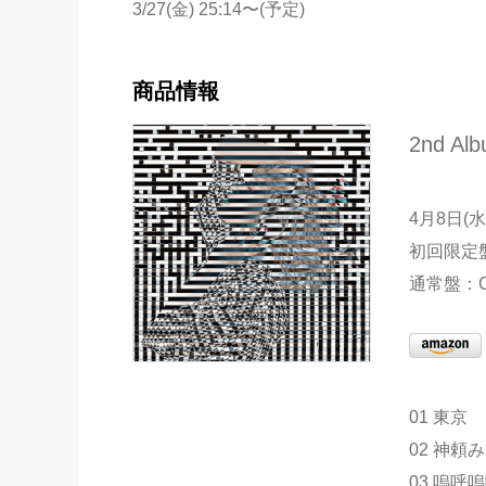
3/27(金) 25:14〜(予定)
商品情報
2nd 
4月8日(水
初回限定盤：
通常盤：CO
01 東京
02 神頼み
03 嗚呼