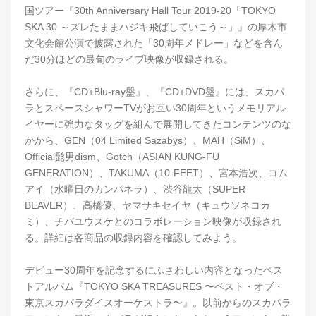
国ツアー『30th Anniversary Hall Tour 2019-20「TOKYO
SKA 30 ～ズレたままハジキ飛ばしていこう～」』の厚木市
文化会館公演で披露された「30周年メドレー」などを含ん
だ30分ほどの最旬のライブ映像が収録される。
さらに、『CD+Blu-ray盤』、『CD+DVD盤』には、スカパ
ラとスペースシャワーTVがお互い30周年というメモリアル
イヤーに強力なタッグを組んで展開してきたコンテンツのな
かから、GEN（04 Limited Sazabys）、MAH（SiM）、
Official髭男dism、Gotch（ASIAN KUNG-FU
GENERATION）、TAKUMA（10-FEET）、宮本浩次、コム
アイ（水曜日のカンパネラ）、渋谷龍太（SUPER
BEAVER）、高橋優、ヤマサキセイヤ（キュウソネコカ
ミ）、チバユウスケとのコラボレーション映像が収録され
る。詳細は各商品の収録内容を確認してみよう。
デビュー30周年を記念するにふさわしい内容となったベス
トアルバム『TOKYO SKA TREASURES 〜ベスト・オブ・
東京スカパラダイスオーケストラ〜』。以前からのスカパラ