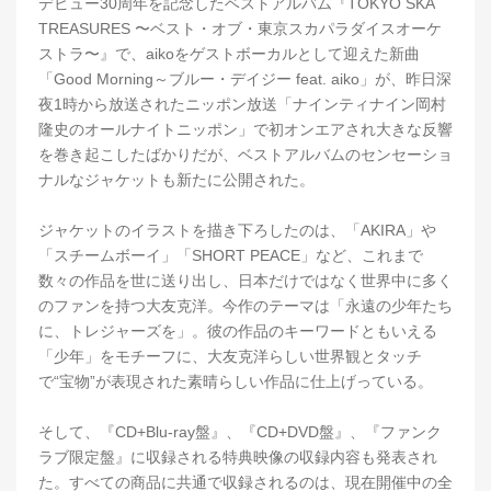
デビュー30周年を記念したベストアルバム『TOKYO SKA
TREASURES 〜ベスト・オブ・東京スカパラダイスオーケ
ストラ〜』で、aikoをゲストボーカルとして迎えた新曲
「Good Morning～ブルー・デイジー feat. aiko」が、昨日深
夜1時から放送されたニッポン放送「ナインティナイン岡村
隆史のオールナイトニッポン」で初オンエアされ大きな反響
を巻き起こしたばかりだが、ベストアルバムのセンセーショ
ナルなジャケットも新たに公開された。
ジャケットのイラストを描き下ろしたのは、「AKIRA」や
「スチームボーイ」「SHORT PEACE」など、これまで
数々の作品を世に送り出し、日本だけではなく世界中に多く
のファンを持つ大友克洋。今作のテーマは「永遠の少年たち
に、トレジャーズを」。彼の作品のキーワードともいえる
「少年」をモチーフに、大友克洋らしい世界観とタッチ
で“宝物”が表現された素晴らしい作品に仕上げっている。
そして、『CD+Blu-ray盤』、『CD+DVD盤』、『ファンク
ラブ限定盤』に収録される特典映像の収録内容も発表され
た。すべての商品に共通で収録されるのは、現在開催中の全