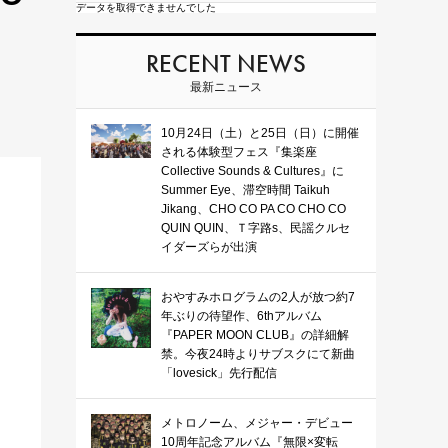
データを取得できませんでした
RECENT NEWS
最新ニュース
10月24日（土）と25日（日）に開催
される体験型フェス『集楽座
Collective Sounds & Cultures』に
Summer Eye、滞空時間 Taikuh
Jikang、CHO CO PA CO CHO CO
QUIN QUIN、Ｔ字路s、民謡クルセ
イダーズらが出演
おやすみホログラムの2人が放つ約7
年ぶりの待望作、6thアルバム
『PAPER MOON CLUB』の詳細解
禁。今夜24時よりサブスクにて新曲
「lovesick」先行配信
メトロノーム、メジャー・デビュー
10周年記念アルバム『無限×変転