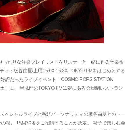
ぴったりな洋楽プレイリストをリスナーと一緒に作る音楽番
ティ：板谷由夏/土曜15:00-15:30/TOKYO FMをはじめとする
評だったライブイベント「COSMO POPS STATION
月14日（土）に、 半蔵門のTOKYO FM11階にある会員制レストラン
 スペシャルライブと番組パーソナリティの板谷由夏とのトー
その親、 15組30名をご招待することが決定。 親子で楽しむ会