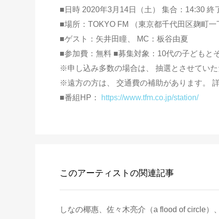
■日時 2020年3月14日（土） 集合：14:30 終
■場所：TOKYO FM （東京都千代田区麹町
■ゲスト：矢井田瞳、 MC：板谷由夏
■参加費：無料 ■募集対象：10代の子どもとその親
※申し込み多数の場合は、 抽選とさせてい
※遠方の方は、 交通費の補助があります。 
■番組HP：
https://www.tfm.co.jp/station/
このアーティストの関連記事
しなの椰惠、佐々木亮介（a flood of circl