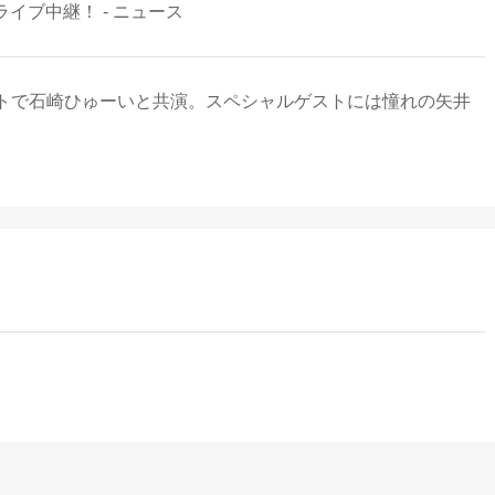
客ライブ中継！ - ニュース
トで石崎ひゅーいと共演。スペシャルゲストには憧れの矢井