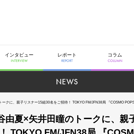
インタビュー
レポート
コラム
INTERVIEW
REPORT
COLUMN
NEWS
親子リスナー15組30名をご招待！ TOKYO FM/JFN38局 『COSMO POPS 
谷由夏×矢井田瞳のトークに、親
TOKYO FM/JFN38局 『COS