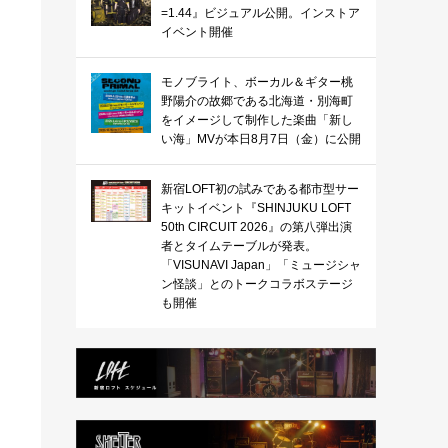
=1.44』ビジュアル公開。インストア
イベント開催
モノブライト、ボーカル＆ギター桃
野陽介の故郷である北海道・別海町
をイメージして制作した楽曲「新し
い海」MVが本日8月7日（金）に公開
新宿LOFT初の試みである都市型サー
キットイベント『SHINJUKU LOFT
50th CIRCUIT 2026』の第八弾出演
者とタイムテーブルが発表。
「VISUNAVI Japan」「ミュージシャ
ン怪談」とのトークコラボステージ
も開催