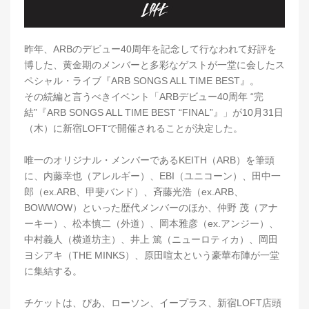
昨年、ARBのデビュー40周年を記念して行なわれて好評を
博した、黄金期のメンバーと多彩なゲストが一堂に会したス
ペシャル・ライブ『ARB SONGS ALL TIME BEST』。
その続編と言うべきイベント「ARBデビュー40周年 “完
結”『ARB SONGS ALL TIME BEST “FINAL”』」が10月31日
（木）に新宿LOFTで開催されることが決定した。
唯一のオリジナル・メンバーであるKEITH（ARB）を筆頭
に、内藤幸也（アレルギー）、EBI（ユニコーン）、田中一
郎（ex.ARB、甲斐バンド）、斉藤光浩（ex.ARB、
BOWWOW）といった歴代メンバーのほか、仲野 茂（アナ
ーキー）、松本慎二（外道）、岡本雅彦（ex.アンジー）、
中村義人（横道坊主）、井上 篤（ニューロティカ）、岡田
ヨシアキ（THE MINKS）、原田喧太という豪華布陣が一堂
に集結する。
チケットは、ぴあ、ローソン、イープラス、新宿LOFT店頭