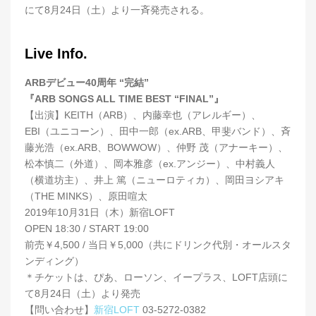
にて8月24日（土）より一斉発売される。
Live Info.
ARBデビュー40周年 “完結”
『ARB SONGS ALL TIME BEST “FINAL”』
【出演】KEITH（ARB）、内藤幸也（アレルギー）、
EBI（ユニコーン）、田中一郎（ex.ARB、甲斐バンド）、斉
藤光浩（ex.ARB、BOWWOW）、仲野 茂（アナーキー）、
松本慎二（外道）、岡本雅彦（ex.アンジー）、中村義人
（横道坊主）、井上 篤（ニューロティカ）、岡田ヨシアキ
（THE MINKS）、原田喧太
2019年10月31日（木）新宿LOFT
OPEN 18:30 / START 19:00
前売￥4,500 / 当日￥5,000（共にドリンク代別・オールスタ
ンディング）
＊チケットは、ぴあ、ローソン、イープラス、LOFT店頭に
て8月24日（土）より発売
【問い合わせ】
新宿LOFT
03-5272-0382