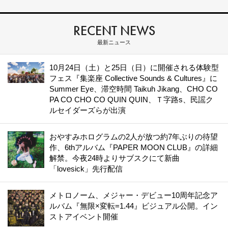
RECENT NEWS
最新ニュース
10月24日（土）と25日（日）に開催される体験型
フェス『集楽座 Collective Sounds & Cultures』に
Summer Eye、滞空時間 Taikuh Jikang、CHO CO
PA CO CHO CO QUIN QUIN、Ｔ字路s、民謡ク
ルセイダーズらが出演
おやすみホログラムの2人が放つ約7年ぶりの待望
作、6thアルバム『PAPER MOON CLUB』の詳細
解禁。今夜24時よりサブスクにて新曲
「lovesick」先行配信
メトロノーム、メジャー・デビュー10周年記念ア
ルバム『無限×変転=1.44』ビジュアル公開。イン
ストアイベント開催