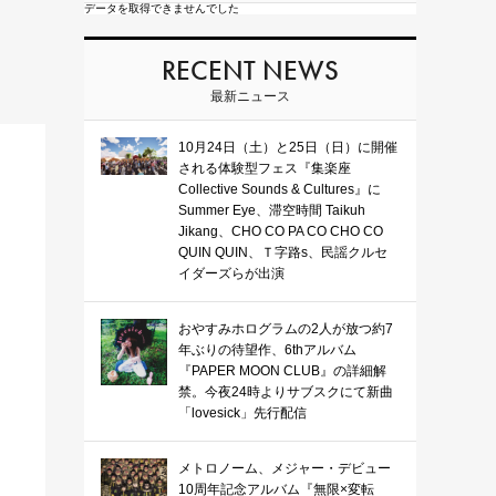
データを取得できませんでした
RECENT NEWS
最新ニュース
10月24日（土）と25日（日）に開催
される体験型フェス『集楽座
Collective Sounds & Cultures』に
Summer Eye、滞空時間 Taikuh
Jikang、CHO CO PA CO CHO CO
QUIN QUIN、Ｔ字路s、民謡クルセ
イダーズらが出演
おやすみホログラムの2人が放つ約7
年ぶりの待望作、6thアルバム
『PAPER MOON CLUB』の詳細解
禁。今夜24時よりサブスクにて新曲
「lovesick」先行配信
メトロノーム、メジャー・デビュー
10周年記念アルバム『無限×変転