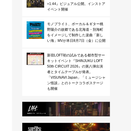
=1.44』ビジュアル公開。インストア
イベント開催
モノブライト、ボーカル＆ギター桃
野陽介の故郷である北海道・別海町
をイメージして制作した楽曲「新し
い海」MVが本日8月7日（金）に公開
新宿LOFT初の試みである都市型サー
キットイベント『SHINJUKU LOFT
50th CIRCUIT 2026』の第八弾出演
者とタイムテーブルが発表。
「VISUNAVI Japan」「ミュージシャ
ン怪談」とのトークコラボステージ
も開催