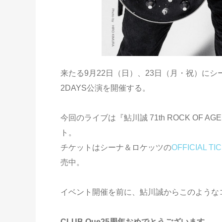
来たる9月22日（日）、23日（月・祝）にシ
2DAYS公演を開催する。
今回のライブは『鮎川誠 71th ROCK OF A
ト。
チケットはシーナ＆ロケッツの
OFFICIAL T
売中。
イベント開催を前に、鮎川誠からこのような
CLUB Que25周年おめでとうございます。