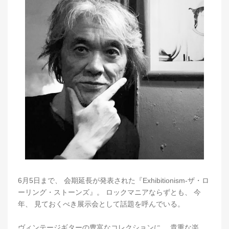
6月5日まで、 会期延長が発表された『Exhibitionism-ザ・ロ
ーリング・ストーンズ』。 ロックマニアならずとも、 今
年、 見ておくべき展示会として話題を呼んでいる。
ヴィンテージギターの豊富なコレクションに、 貴重な楽