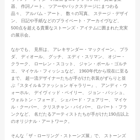
器、 作詞ノート、 ツアーやバックステージにまつわる
品々、 アルバム・アート、 数々の写真、 ステージ・デザイ
ン、 日記や手紙などのプライベート・アーカイヴなど、
500点を超える貴重なストーンズ・アイテムに囲まれた充実
の展示会。
なかでも、 見所は、 アレキサンダー・マックイーン、 プラ
ダ、 ディオール、 グッチ、 エディ・スリマン、 オジー・
クラーク、 ローレン・スコット、 ジャン・ポール・ゴルチ
エ、 マイケル・フィッシュなど、 1960年代から現在に至る
まで、 超一流デザイナーたちが手がけた衣装がずらりと並
ぶ『スタイル＆ファッション ギャラリー』、 アンディ・ウ
ォーホル、 デイヴィッド・ベイリー、 ジョン・パッシュ、
ウォルトン・フォード、 シェパード・フェアリー、 マイケ
ル・クーパー、 クリスチャン・パイパー、 ロバート・フラ
ンクなど、 名だたるアーティストたちが手がけた190点以上
のオリジナル・アートワーク。
そんな「ザ・ローリング・ストーンズ展」で、 ストーンズ