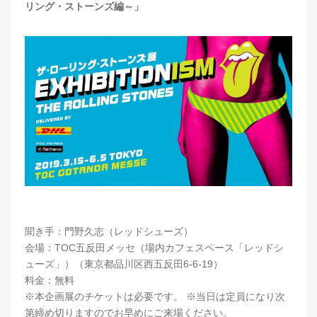
リング・ストーンズ編～」
聞き手：門野久志（レッドシューズ）
会場：TOC五反田メッセ（場内カフェスペース「レッドシ
ューズ」）（東京都品川区西五反田6-6-19）
料金：無料
※本企画展のチケットは必要です。 ※当日は定員になり次
第締め切りますのでお早めにご来場ください。