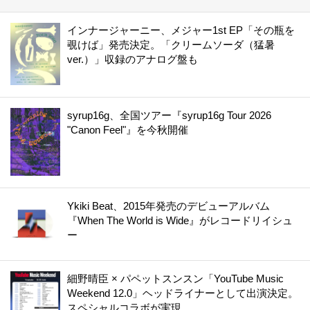
インナージャーニー、メジャー1st EP「その瓶を
覗けば」発売決定。「クリームソーダ（猛暑
ver.）」収録のアナログ盤も
syrup16g、全国ツアー『syrup16g Tour 2026
"Canon Feel"』を今秋開催
Ykiki Beat、2015年発売のデビューアルバム
『When The World is Wide』がレコードリイシュ
ー
細野晴臣 × パペットスンスン「YouTube Music
Weekend 12.0」ヘッドライナーとして出演決定。
スペシャルコラボが実現