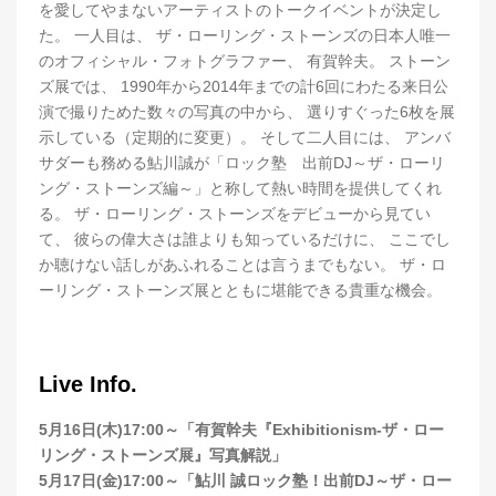
を愛してやまないアーティストのトークイベントが決定し
た。 一人目は、 ザ・ローリング・ストーンズの日本人唯一
のオフィシャル・フォトグラファー、 有賀幹夫。 ストーン
ズ展では、 1990年から2014年までの計6回にわたる来日公
演で撮りためた数々の写真の中から、 選りすぐった6枚を展
示している（定期的に変更）。 そして二人目には、 アンバ
サダーも務める鮎川誠が「ロック塾 出前DJ～ザ・ローリ
ング・ストーンズ編～」と称して熱い時間を提供してくれ
る。 ザ・ローリング・ストーンズをデビューから見てい
て、 彼らの偉大さは誰よりも知っているだけに、 ここでし
か聴けない話しがあふれることは言うまでもない。 ザ・ロ
ーリング・ストーンズ展とともに堪能できる貴重な機会。
Live Info.
5月16日(木)17:00～「有賀幹夫『Exhibitionism-ザ・ロー
リング・ストーンズ展』写真解説」
5月17日(金)17:00～「鮎川 誠ロック塾！出前DJ～ザ・ロー