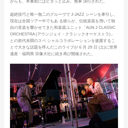
がらも、本番前にはピタッと止み、無事 決行された。
超絶技巧と唯一無二のグルーヴで J-JAZZ シーンを牽引し、
現在は全国ツアー中でもあ る彼らが、伝統楽器を用いて独
自の音楽を響かせてきた和楽器ユニット「AUN J CLASSIC
ORCHESTRA (アウンジェイ・クラシックオーケストラ)」
との前代未聞のスペ シャルコラボレーションを披露するこ
とで大きな話題を呼んだこのライブが 6 月 29 日 (土)に世界
遺産・福岡県 宗像大社に続き再び開催された。