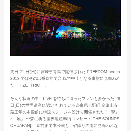
先日 21 日(日)に宮崎県青島で開催された FREEDOM beach
2019 ではその出番直前で台 風で中止となる事態に見舞われ
た「H ZETTRIO」。
そんな状況の中、LIVE を待ちに待ったファンも多かった 28
日(日)の世界遺産に認定さ れている奈良県吉野町 金峯山寺
蔵王堂の本殿前に特設ステージを設けて開催された [「響」
×「娯」 〜森に祈る世界遺産奉納コンサート THE SOUNDS
OF JAPAN]。 直前まで本公演も土砂降りの雨に見舞われな