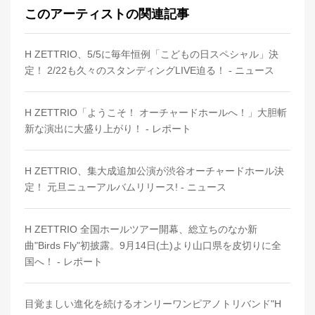
このアーティストの関連記事
H ZETTRIO、5/5に毎年恒例「こどもの日スペシャル」決
定！ 2/22も久々のスタンディングLIVE迫る！ - ニュース
H ZETTRIO「ようこそ！ オーチャードホールへ！」大胆斬
新な演出に大盛り上がり！ - レポート
H ZETTRIO、集大成追加公演が渋谷オーチャードホール決
定！ 元旦ニューアルバムリリース! - ニュース
H ZETTRIO 全国ホールツアー開幕、総立ちのなか新
曲"Birds Fly"初披露。9月14日(土)より山口県を皮切りに全
国へ！ - レポート
目覚ましい進化を続けるオンリーワンピアノトリバンド"H