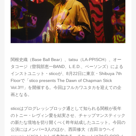
関根史織（Base Ball Bear）、tatsu（LA-PPISCH）、オー
タコージ（曽我部恵一BAND、L.E.D.、ベーソンズ）による
インストユニット・sticoが、8月22日に東京・Shibuya 7th
Floorで「stico presents The Dawn of Chapman Stick
Vol.3!!!」を開催する。今回はフルカワユタカを迎えての企
画となる。
sticoはプログレッシブロック通として知られる関根が長年
のトニー・レヴィン愛を結実させ、チャップマンスティック
の新たな境地を切り開くべく昨年結成したユニット。今回の
公演にはメンバー3人のほか、西田修大（吉田ヨウヘイ