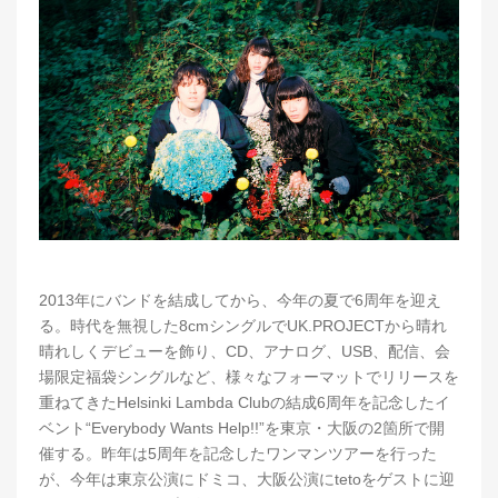
2013年にバンドを結成してから、今年の夏で6周年を迎え
る。時代を無視した8cmシングルでUK.PROJECTから晴れ
晴れしくデビューを飾り、CD、アナログ、USB、配信、会
場限定福袋シングルなど、様々なフォーマットでリリースを
重ねてきたHelsinki Lambda Clubの結成6周年を記念したイ
ベント“Everybody Wants Help!!”を東京・大阪の2箇所で開
催する。昨年は5周年を記念したワンマンツアーを行った
が、今年は東京公演にドミコ、大阪公演にtetoをゲストに迎