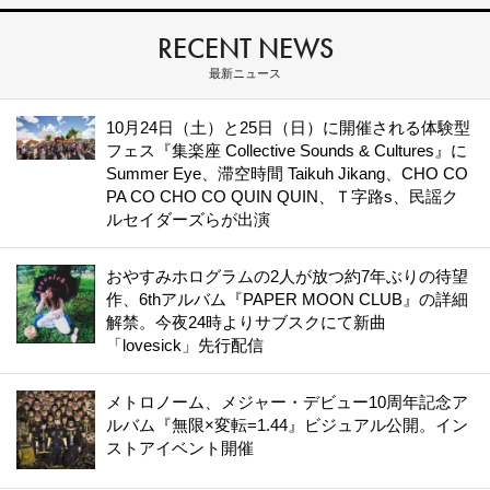
RECENT NEWS
最新ニュース
10月24日（土）と25日（日）に開催される体験型
フェス『集楽座 Collective Sounds & Cultures』に
Summer Eye、滞空時間 Taikuh Jikang、CHO CO
PA CO CHO CO QUIN QUIN、Ｔ字路s、民謡ク
ルセイダーズらが出演
おやすみホログラムの2人が放つ約7年ぶりの待望
作、6thアルバム『PAPER MOON CLUB』の詳細
解禁。今夜24時よりサブスクにて新曲
「lovesick」先行配信
メトロノーム、メジャー・デビュー10周年記念ア
ルバム『無限×変転=1.44』ビジュアル公開。イン
ストアイベント開催