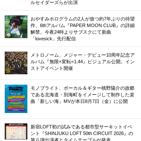
ルセイダーズらが出演
おやすみホログラムの2人が放つ約7年ぶりの待望
作、6thアルバム『PAPER MOON CLUB』の詳細
解禁。今夜24時よりサブスクにて新曲
「lovesick」先行配信
メトロノーム、メジャー・デビュー10周年記念ア
ルバム『無限×変転=1.44』ビジュアル公開。イン
ストアイベント開催
モノブライト、ボーカル＆ギター桃野陽介の故郷
である北海道・別海町をイメージして制作した楽
曲「新しい海」MVが本日8月7日（金）に公開
新宿LOFT初の試みである都市型サーキットイベ
ント『SHINJUKU LOFT 50th CIRCUIT 2026』の
第八弾出演者とタイムテーブルが発表。