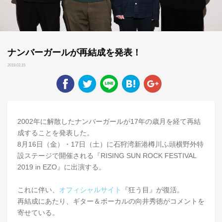
ナンバーガールが再結成を発表！
2019.02.15
2002年に解散したナンバーガールが17年の歳月を経て再結
成することを発表した。
8月16日（金）・17日（土）に石狩湾新港樽川ふ頭横野外特
設ステージで開催される『RISING SUN ROCK FESTIVAL
2019 in EZO』に出演する。
これに伴い、
オフィシャルサイト
『狂う目』が復活。
再結成にあたり、ギター＆ボーカルの向井秀徳がコメントを
寄せている。