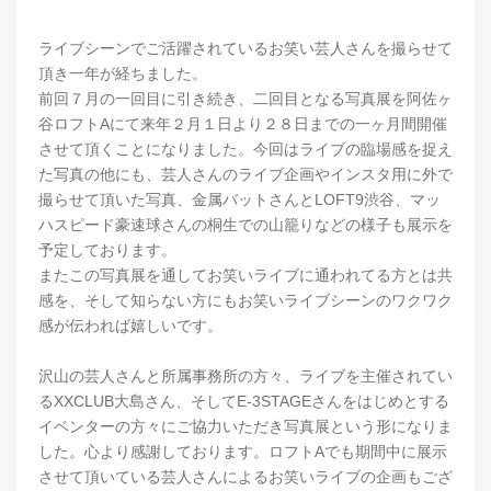
ライブシーンでご活躍されているお笑い芸人さんを撮らせて
頂き一年が経ちました。
前回７月の一回目に引き続き、二回目となる写真展を阿佐ヶ
谷ロフトAにて来年２月１日より２８日までの一ヶ月間開催
させて頂くことになりました。今回はライブの臨場感を捉え
た写真の他にも、芸人さんのライブ企画やインスタ用に外で
撮らせて頂いた写真、金属バットさんとLOFT9渋谷、マッ
ハスピード豪速球さんの桐生での山籠りなどの様子も展示を
予定しております。
またこの写真展を通してお笑いライブに通われてる方とは共
感を、そして知らない方にもお笑いライブシーンのワクワク
感が伝われば嬉しいです。
沢山の芸人さんと所属事務所の方々、ライブを主催されてい
るXXCLUB大島さん、そしてE-3STAGEさんをはじめとする
イベンターの方々にご協力いただき写真展という形になりま
した。心より感謝しております。ロフトAでも期間中に展示
させて頂いている芸人さんによるお笑いライブの企画もござ