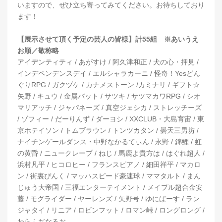
いますので、ぜひ立ち寄ってみてください。お待ちしており
ます！
【展示させて頂く予定の芸人の皆様】計55組 ※あいうえ
お順／敬称略
アイデンティティ / あがすけ / 阿久津和正 / 犬の心・押見 /
インデペンデンスデイ / エルシャラカーニ / 怪奇！Yesどん
ぐりRPG / ガクヅケ / カナメストーン /カミナリ / ギフト☆
矢野 / キュウ / 金属バット / サツキ / サツマカワRPG / シオ
マリアッチ / ジャパネーズ / 真空ジェシカ / ストレッチーズ
/ ゾフィー / だーりんず / ダーヨシ / XXCLUB・大島育宙 / 東
京ホテイソン / トムブラウン / トンツカタン / 曇天三男坊 /
ナイチンゲールダンス・中野なかるてぃん / 永野 / 錦鯉 / 虹
の黄昏 / ニュークレープ / ねじ / 馬鹿よ貴方は / はぐれ超人 /
浜村凡平 / ヒコロヒー / フランスピアノ / 細田祥平 / マカロ
ン / 街裏ぴんく / マッハスピード豪速球 / ママタルト / まん
じゅう大帝国 / 三福エンターテイメント / メイプル超合金安
藤 / モグライダー / ヤーレンズ / 矢野号 / ゆにばーす / ラン
ジャタイ / リニア / ロビンフット / ロマン峠 / ロングロング /
わらふぢなるお