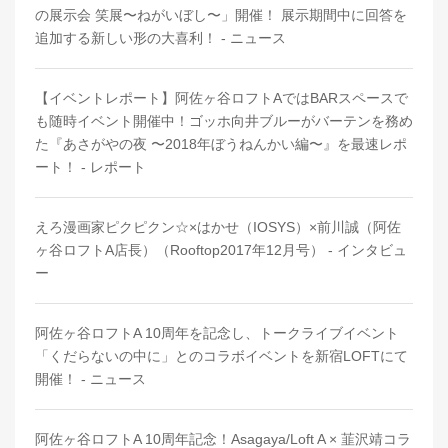
の展示会 笑展〜ねがいぼし〜」開催！ 展示期間中に回答を
追加する新しい形の大喜利！ - ニュース
【イベントレポート】阿佐ヶ谷ロフトAではBARスペースで
も随時イベント開催中！ゴッホ向井ブルーがバーテンを務め
た『あさがやの夜 〜2018年ぼうねんかい編〜』を最速レポ
ート！ - レポート
えろ漫画家ピクピクン☆×はかせ（IOSYS）×前川誠（阿佐
ヶ谷ロフトA店長）（Rooftop2017年12月号） - インタビュ
ー
阿佐ヶ谷ロフトA 10周年を記念し、トークライブイベント
「くだらないの中に」とのコラボイベントを新宿LOFTにて
開催！ - ニュース
阿佐ヶ谷ロフトA 10周年記念！Asagaya/Loft A × 韮沢靖コラ