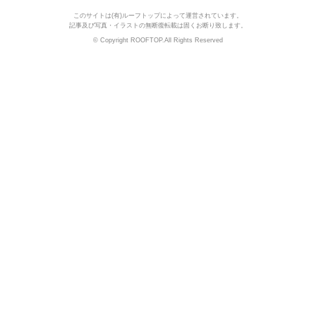
このサイトは(有)ルーフトップによって運営されています。
記事及び写真・イラストの無断復転載は固くお断り致します。
© Copyright ROOFTOP.All Rights Reserved