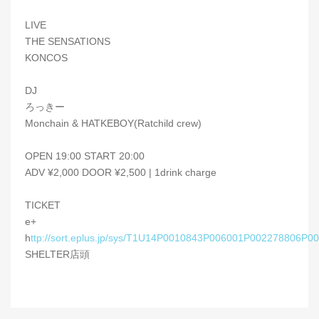
LIVE
THE SENSATIONS
KONCOS
DJ
ろっきー
Monchain & HATKEBOY(Ratchild crew)
OPEN 19:00 START 20:00
ADV ¥2,000 DOOR ¥2,500 | 1drink charge
TICKET
e+
h
ttp://sort.eplus.jp/sys/T1U14P0010843P006001P002278806P0
SHELTER店頭