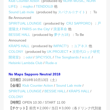
Klub Counter Action
（produced by
NOrth MUSIC, NOrth
LIFE
）：
majiko
/
TENDOUJI
他
Sound Lab mole
（produced by
スパクル☆ナイト
）： To
Be Announced
SPIRITUAL LOUNGE
（produced by
CRJ SAPPORO
）：
戸
渡陽太
/
PARIS on the City!
/
浪漫革命
他
BESSIE HALL
（produced by
夢チカ18
）：To Be
Announced
KRAPS HALL
（produced by
IMPACT!
）：
ユアネス
他
COLONY
（produced by
UK.PROJECT
×
次世代ロック研究
開発室
）：
odol
/
SPiCYSOL
/
The Songbards
/
w.o.d.
/
Helsinki Lambda Club
/
Rude-α
No Maps Sapporo Neutral 2018
【日程】
2018年10月13日（土）
【会場】
Klub Counter Action
/
Sound Lab mole
/
SPIRITUAL LOUNGE
/
BESSIE HALL
/
KRAPS HALL
/
COLONY
【時間】
OPEN 10:30 / START 11:00
【チケット】
前売￥2,000 / 当日￥3,000（各ドリンク代別途