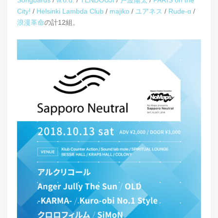
Songbards
/
w.o.d.
/
TENDOUJI
/
戸渡陽太
/
PARIS on the
City!
/
Helsinki Lambda Club
/
majiko
/
ユアネス
/
Rude-α
/
浪漫革命
の計12組。