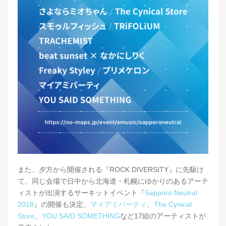
また、夕方から開催される『ROCK DIVERSITY』に先駆け
て、同じ会場で日中から北海道・札幌にゆかりのあるアーテ
ィストが出演するサーキットイベント『
Sapporo Neutral
2018
』の開催も決定。
マイアミパーティ
、
The Cynical
Store
、
YOU SAID SOMETHING
など17組のアーティストが