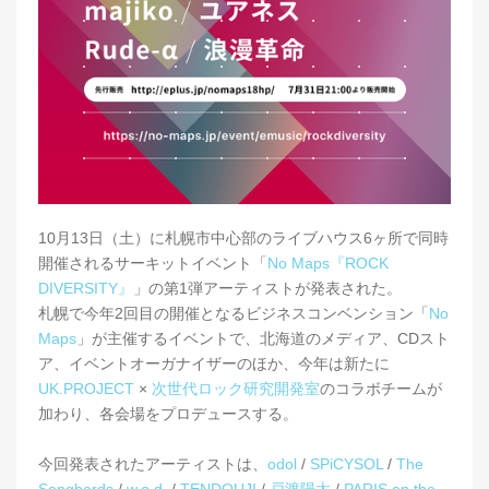
10月13日（土）に札幌市中心部のライブハウス6ヶ所で同時
開催されるサーキットイベント「
No Maps『ROCK
DIVERSITY』
」の第1弾アーティストが発表された。
札幌で今年2回目の開催となるビジネスコンベンション「
No
Maps
」が主催するイベントで、北海道のメディア、CDスト
ア、イベントオーガナイザーのほか、今年は新たに
UK.PROJECT
×
次世代ロック研究開発室
のコラボチームが
加わり、各会場をプロデュースする。
今回発表されたアーティストは、
odol
/
SPiCYSOL
/
The