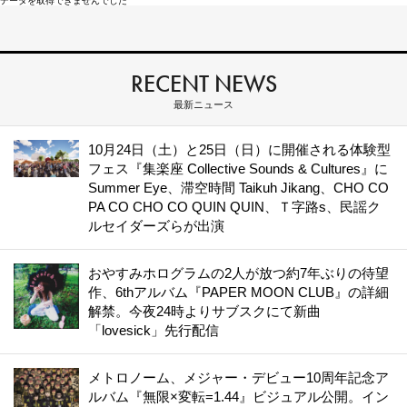
データを取得できませんでした
RECENT NEWS
最新ニュース
10月24日（土）と25日（日）に開催される体験型
フェス『集楽座 Collective Sounds & Cultures』に
Summer Eye、滞空時間 Taikuh Jikang、CHO CO
PA CO CHO CO QUIN QUIN、Ｔ字路s、民謡ク
ルセイダーズらが出演
おやすみホログラムの2人が放つ約7年ぶりの待望
作、6thアルバム『PAPER MOON CLUB』の詳細
解禁。今夜24時よりサブスクにて新曲
「lovesick」先行配信
メトロノーム、メジャー・デビュー10周年記念ア
ルバム『無限×変転=1.44』ビジュアル公開。イン