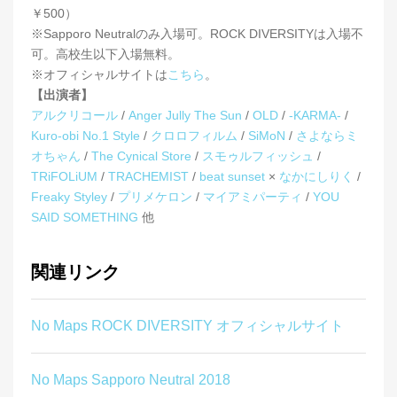
￥500）
※Sapporo Neutralのみ入場可。ROCK DIVERSITYは入場不
可。高校生以下入場無料。
※オフィシャルサイトは
こちら
。
【出演者】
アルクリコール
/
Anger Jully The Sun
/
OLD
/
-KARMA-
/
Kuro-obi No.1 Style
/
クロロフィルム
/
SiMoN
/
さよならミ
オちゃん
/
The Cynical Store
/
スモゥルフィッシュ
/
TRiFOLiUM
/
TRACHEMIST
/
beat sunset
×
なかにしりく
/
Freaky Styley
/
プリメケロン
/
マイアミパーティ
/
YOU
SAID SOMETHING
他
関連リンク
No Maps ROCK DIVERSITY オフィシャルサイト
No Maps Sapporo Neutral 2018