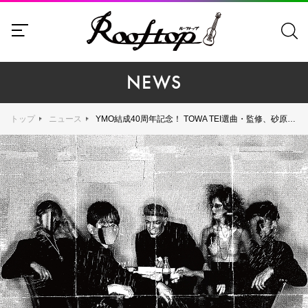
NEWS
トップ
ニュース
YMO結成40周年記念！ TOWA TEI選曲・監修、砂原良徳リマスターによる最新編集盤『NEUE TANZ（ノイエ・タンツ）』発売決定！