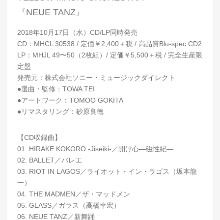
『NEUE TANZ』
2018年10月17日（水）CD/LP同時発売
CD：MHCL 30538 / 定価￥2,400＋税 / 高品質Blu-spec CD2
LP：MHJL 49〜50（2枚組）/ 定価￥5,500＋税 / 完全生産限
定盤
発売元：株式会社ソニー・ミュージックダイレクト
●選曲・監修：TOWA TEI
●アートワーク：TOMOO GOKITA
●リマスタリング：砂原良徳
【CD収録曲】
01. HIRAKE KOKORO -Jiseiki-／開け心―磁性紀―
02. BALLET／バレエ
03. RIOT IN LAGOS／ライオット・イン・ラゴス（坂本龍
一）
04. THE MADMEN／ザ・マッドメン
05. GLASS／ガラス（高橋幸宏）
06. NEUE TANZ／新舞踊