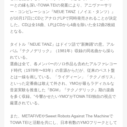
ーとの縁も深いTOWA TEIの発案により、アニヴァーサリ
ー・コンピレーション『NEUE TANZ（ノイエ・タンツ）』
が10月17日にCDとアナログLPで同時発売されることが決定
した。CDは全16曲、LPはCDから4曲を除いた全12曲2枚組
となる。
タイトル『NEUE TANZ』はドイツ語で"新舞踊"の意。アル
バム『テクノデリック』（1981年）収録の同名曲から採ら
れている。
選曲は全て、各メンバーのソロ作品も含めたアルファレコー
ド時代（1978年〜83年）の音源からだが、従来のベスト盤
とは一線を画している。「ライディーン」「テクノポリス」
といった定番曲は敢えて外され、YMOが最もラディカルな
音楽実験を推進した『BGM』『テクノデリック』期の楽曲
を多く収録。"今響かせたいYMO"がTOWA TEI独自の視点で
厳選されている。
また、METAFIVEやSweet Robots Against The Machineで
TOWA TEIと活動を共にし、日本有数のYMOフリークとして