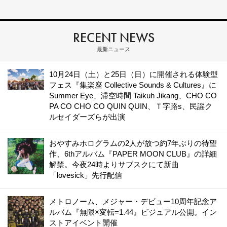
RECENT NEWS
最新ニュース
10月24日（土）と25日（日）に開催される体験型
フェス『集楽座 Collective Sounds & Cultures』に
Summer Eye、滞空時間 Taikuh Jikang、CHO CO
PA CO CHO CO QUIN QUIN、Ｔ字路s、民謡ク
ルセイダーズらが出演
おやすみホログラムの2人が放つ約7年ぶりの待望
作、6thアルバム『PAPER MOON CLUB』の詳細
解禁。今夜24時よりサブスクにて新曲
「lovesick」先行配信
メトロノーム、メジャー・デビュー10周年記念ア
ルバム『無限×変転=1.44』ビジュアル公開。イン
ストアイベント開催