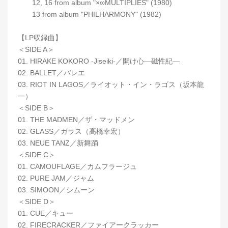
12, 16 from album "×∞MULTIPLIES" (1980)
13 from album "PHILHARMONY" (1982)
【LP収録曲】
＜SIDE A＞
01. HIRAKE KOKORO -Jiseiki-／開け心―磁性紀―
02. BALLET／バレエ
03. RIOT IN LAGOS／ライオット・イン・ラゴス（坂本龍
一）
＜SIDE B＞
01. THE MADMEN／ザ・マッドメン
02. GLASS／ガラス（高橋幸宏）
03. NEUE TANZ／新舞踊
＜SIDE C＞
01. CAMOUFLAGE／カムフラージュ
02. PURE JAM／ジャム
03. SIMOON／シムーン
＜SIDE D＞
01. CUE／キュー
02. FIRECRACKER／ファイアークラッカー