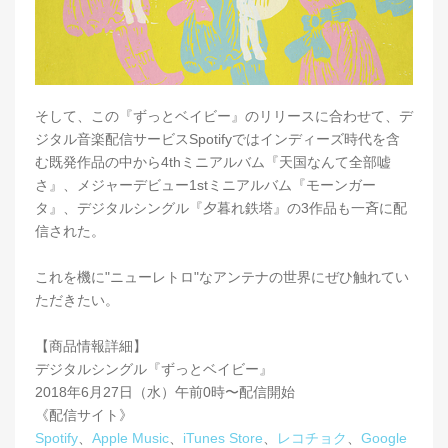
そして、この『ずっとベイビー』のリリースに合わせて、デ
ジタル音楽配信サービスSpotifyではインディーズ時代を含
む既発作品の中から4thミニアルバム『天国なんて全部嘘
さ』、メジャーデビュー1stミニアルバム『モーンガー
タ』、デジタルシングル『夕暮れ鉄塔』の3作品も一斉に配
信された。
これを機に"ニューレトロ"なアンテナの世界にぜひ触れてい
ただきたい。
【商品情報詳細】
デジタルシングル『ずっとベイビー』
2018年6月27日（水）午前0時〜配信開始
《配信サイト》
Spotify
、
Apple Music
、
iTunes Store
、
レコチョク
、
Google