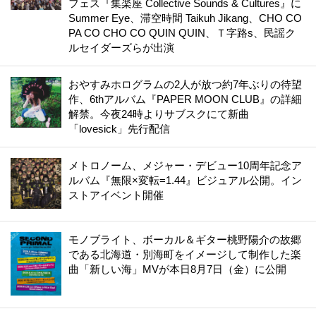
フェス『集楽座 Collective Sounds & Cultures』に
Summer Eye、滞空時間 Taikuh Jikang、CHO CO
PA CO CHO CO QUIN QUIN、Ｔ字路s、民謡ク
ルセイダーズらが出演
おやすみホログラムの2人が放つ約7年ぶりの待望
作、6thアルバム『PAPER MOON CLUB』の詳細
解禁。今夜24時よりサブスクにて新曲
「lovesick」先行配信
メトロノーム、メジャー・デビュー10周年記念ア
ルバム『無限×変転=1.44』ビジュアル公開。イン
ストアイベント開催
モノブライト、ボーカル＆ギター桃野陽介の故郷
である北海道・別海町をイメージして制作した楽
曲「新しい海」MVが本日8月7日（金）に公開