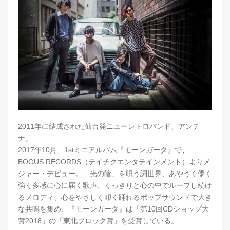
2011年に結成された仙台発ニューレトロバンド、アンテ
ナ。
2017年10月、1stミニアルバム『モーンガータ』で、
BOGUS RECORDS（テイチクエンタテインメント）よりメ
ジャー・デビュー。「光の陰」を唄う詞世界、あやうく儚く
強く多感に心に届く歌声、くっきりと心の中でループし続け
るメロディ、心をやさしく叩く踊れるポップサウンドで大き
な共鳴を集め、『モーンガータ』は「第10回CDショップ大
賞2018」の「東北ブロック賞」を受賞している。