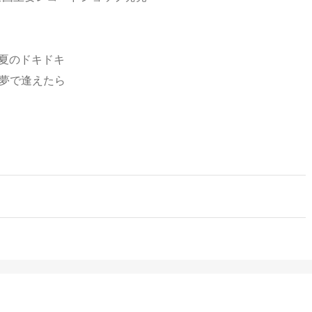
》
A：夏のドキドキ
B：夢で逢えたら