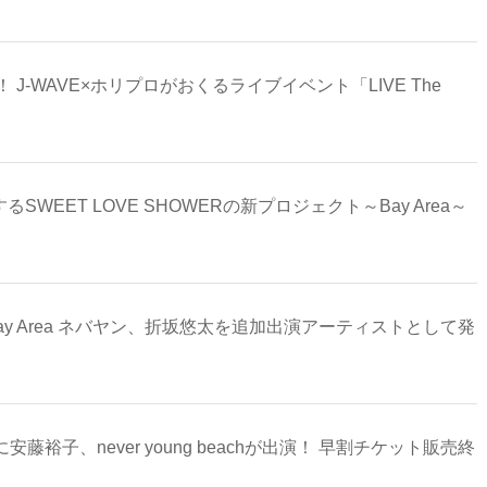
 J-WAVE×ホリプロがおくるライブイベント「LIVE The
るSWEET LOVE SHOWERの新プロジェクト～Bay Area～
トBay Area ネバヤン、折坂悠太を追加出演アーティストとして発
藤裕子、never young beachが出演！ 早割チケット販売終