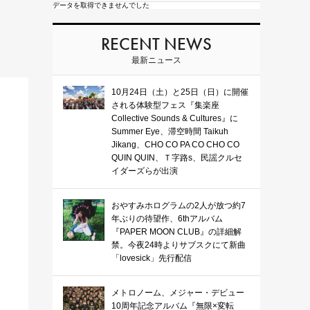
データを取得できませんでした
RECENT NEWS
最新ニュース
10月24日（土）と25日（日）に開催
される体験型フェス『集楽座
Collective Sounds & Cultures』に
Summer Eye、滞空時間 Taikuh
Jikang、CHO CO PA CO CHO CO
QUIN QUIN、Ｔ字路s、民謡クルセ
イダーズらが出演
おやすみホログラムの2人が放つ約7
年ぶりの待望作、6thアルバム
『PAPER MOON CLUB』の詳細解
禁。今夜24時よりサブスクにて新曲
「lovesick」先行配信
メトロノーム、メジャー・デビュー
10周年記念アルバム『無限×変転