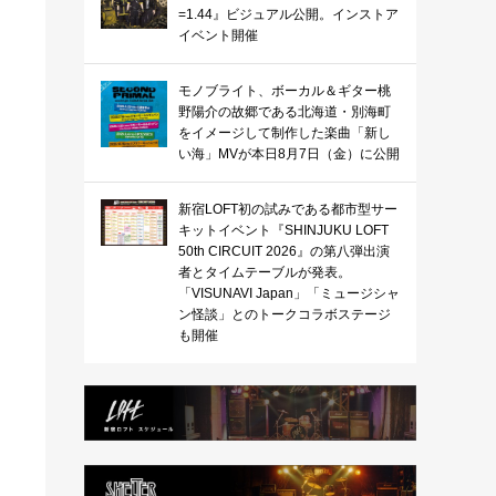
=1.44』ビジュアル公開。インストア
イベント開催
モノブライト、ボーカル＆ギター桃
野陽介の故郷である北海道・別海町
をイメージして制作した楽曲「新し
い海」MVが本日8月7日（金）に公開
新宿LOFT初の試みである都市型サー
キットイベント『SHINJUKU LOFT
50th CIRCUIT 2026』の第八弾出演
者とタイムテーブルが発表。
「VISUNAVI Japan」「ミュージシャ
ン怪談」とのトークコラボステージ
も開催