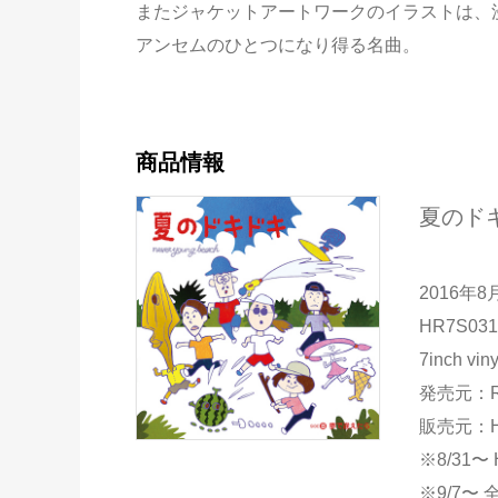
またジャケットアートワークのイラストは、
アンセムのひとつになり得る名曲。
商品情報
夏のドキ
2016年8
HR7S031
7inch viny
発売元：Ro
販売元：HMV
※8/31
※9/7〜