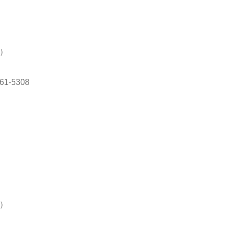
1）
61-5308
4）