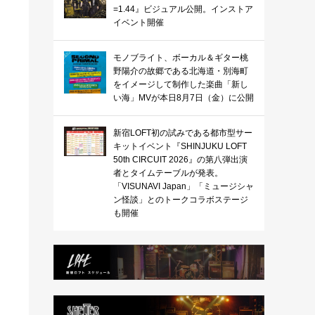
=1.44』ビジュアル公開。インストア
イベント開催
モノブライト、ボーカル＆ギター桃
野陽介の故郷である北海道・別海町
をイメージして制作した楽曲「新し
い海」MVが本日8月7日（金）に公開
新宿LOFT初の試みである都市型サー
キットイベント『SHINJUKU LOFT
50th CIRCUIT 2026』の第八弾出演
者とタイムテーブルが発表。
「VISUNAVI Japan」「ミュージシャ
ン怪談」とのトークコラボステージ
も開催