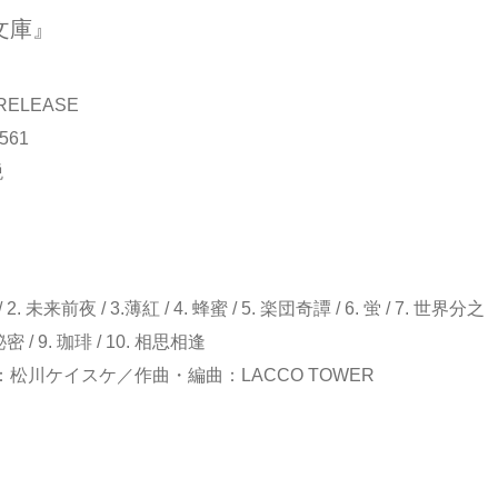
文庫』
 RELEASE
561
税
 2. 未来前夜 / 3.薄紅 / 4. 蜂蜜 / 5. 楽団奇譚 / 6. 蛍 / 7. 世界分之
秘密 / 9. 珈琲 / 10. 相思相逢
松川ケイスケ／作曲・編曲：LACCO TOWER