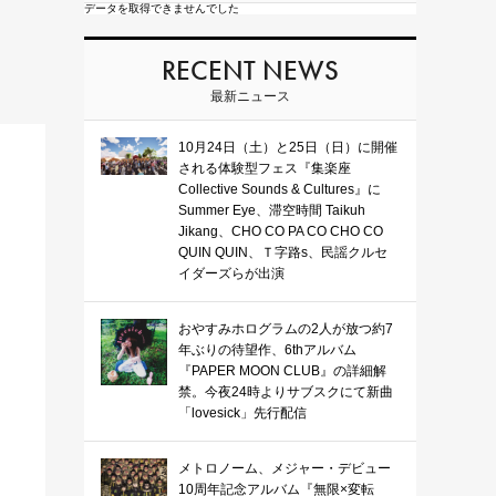
データを取得できませんでした
RECENT NEWS
最新ニュース
10月24日（土）と25日（日）に開催
される体験型フェス『集楽座
Collective Sounds & Cultures』に
Summer Eye、滞空時間 Taikuh
Jikang、CHO CO PA CO CHO CO
QUIN QUIN、Ｔ字路s、民謡クルセ
イダーズらが出演
おやすみホログラムの2人が放つ約7
年ぶりの待望作、6thアルバム
『PAPER MOON CLUB』の詳細解
禁。今夜24時よりサブスクにて新曲
「lovesick」先行配信
メトロノーム、メジャー・デビュー
10周年記念アルバム『無限×変転